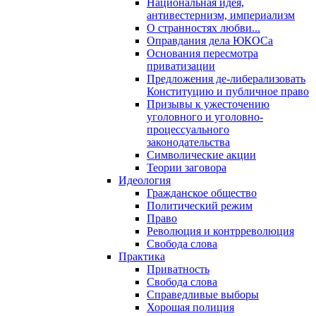
Национальная идея,
антивестернизм, империализм
О странностях любви...
Оправдания дела ЮКОСа
Основания пересмотра
приватизации
Предложения де-либерализовать
Конституцию и публичное право
Призывы к ужесточению
уголовного и уголовно-
процессуального
законодательства
Символические акции
Теории заговора
Идеология
Гражданское общество
Политический режим
Право
Революция и контрреволюция
Свобода слова
Практика
Приватность
Свобода слова
Справедливые выборы
Хорошая полиция