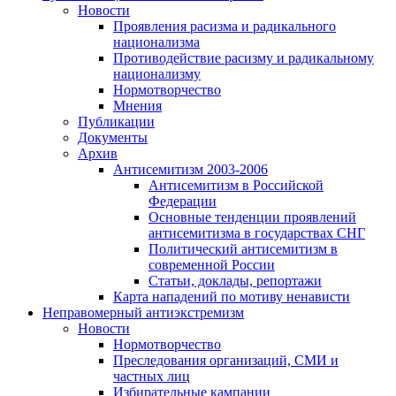
Новости
Проявления расизма и радикального
национализма
Противодействие расизму и радикальному
национализму
Нормотворчество
Мнения
Публикации
Документы
Архив
Антисемитизм 2003-2006
Антисемитизм в Российской
Федерации
Основные тенденции проявлений
антисемитизма в государствах СНГ
Политический антисемитизм в
современной России
Статьи, доклады, репортажи
Карта нападений по мотиву ненависти
Неправомерный антиэкстремизм
Новости
Нормотворчество
Преследования организаций, СМИ и
частных лиц
Избирательные кампании