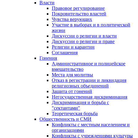
Власти
Правовое регулирование
Покровительство властей
Чувства верующих
Участие в выборах и в политической
жизни
Дискуссии о религии и власти
Дискуссии о религии и праве
Религии и карантин
Соглашения
Гонения
Административное и полицейское
вмешательство
Места для молитвы
Отказ в регистрации и ликвидация
религиозных объединений
Защита от гонений
Негосударственная дискриминация
Дискриминация и борьба с
"сектантами"
Теоретическая борьба
Общественность и СМИ
Конфликты с местным населением и
организациями
Конфликты с учреждениями культуры