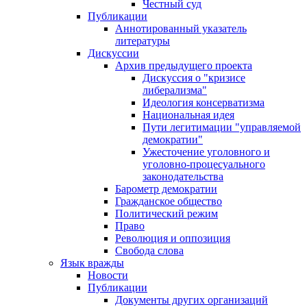
Честный суд
Публикации
Аннотированный указатель
литературы
Дискуссии
Архив предыдущего проекта
Дискуссия о "кризисе
либерализма"
Идеология консерватизма
Национальная идея
Пути легитимации "управляемой
демократии"
Ужесточение уголовного и
уголовно-процесуального
законодательства
Барометр демократии
Гражданское общество
Политический режим
Право
Революция и оппозиция
Свобода слова
Язык вражды
Новости
Публикации
Документы других организаций