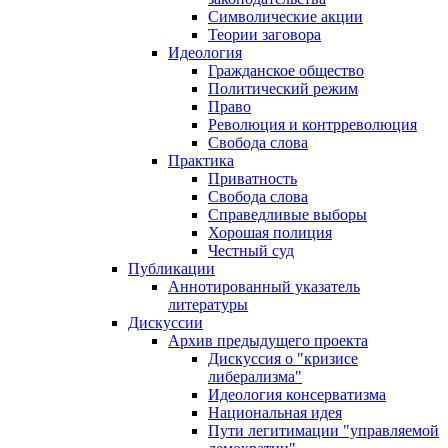
Символические акции
Теории заговора
Идеология
Гражданское общество
Политический режим
Право
Революция и контрреволюция
Свобода слова
Практика
Приватность
Свобода слова
Справедливые выборы
Хорошая полиция
Честный суд
Публикации
Аннотированный указатель
литературы
Дискуссии
Архив предыдущего проекта
Дискуссия о "кризисе
либерализма"
Идеология консерватизма
Национальная идея
Пути легитимации "управляемой