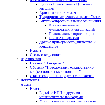
Русская Православная Церковь и
католики
Христианство и ислам
Традиционные религии против "сект"
Внутриконфессиональные отношения
Взаимоотношения
мусульманских организаций
Православные юрисдикции
Прочие конфессии
Другие примеры сотрудничества и
конфликтов
Курьезы
Сколько верующих
Публикации
Из книг "Панорамы"
Сборник "Преодолевая государственно -
конфессиональные отношения"
Статьи сборника "Пределы светскости"
Документы
Архив
Власть
Борьба с ИНН и другими
машиночитаемыми кодами
Место религии в обществе в целом