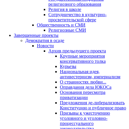
религиозного образования
Религия в школе
Сотрудничество в культурно-
просветительской сфере
Общественность и СМИ
Религиозные СМИ
Завершенные проекты
Демократия в осаде
Новости
Архив предыдущего проекта
Крупные мероприятия
консервативного толка
Курьезы
Национальная идея,
антивестернизм, империализм
О странностях любви...
Оправдания дела ЮКОСа
Основания пересмотра
приватизации
Предложения де-либерализовать
Конституцию и публичное право
Призывы к ужесточению
уголовного и уголовно-
процессуального
законодательства