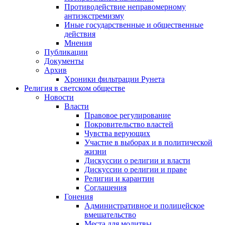
Противодействие неправомерному
антиэкстремизму
Иные государственные и общественные
действия
Мнения
Публикации
Документы
Архив
Хроники фильтрации Рунета
Религия в светском обществе
Новости
Власти
Правовое регулирование
Покровительство властей
Чувства верующих
Участие в выборах и в политической
жизни
Дискуссии о религии и власти
Дискуссии о религии и праве
Религии и карантин
Соглашения
Гонения
Административное и полицейское
вмешательство
Места для молитвы