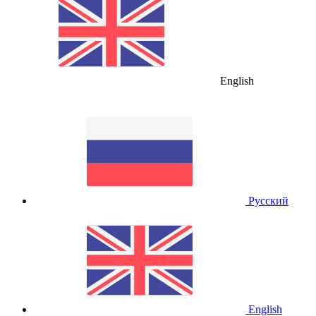
English
Русский
English