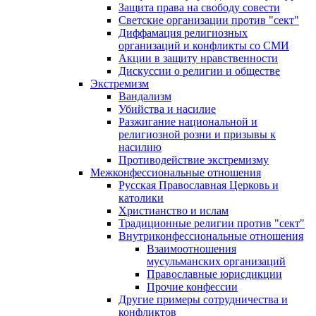
Защита права на свободу совести
Светские организации против "сект"
Диффамация религиозных
организаций и конфликты со СМИ
Акции в защиту нравственности
Дискуссии о религии и обществе
Экстремизм
Вандализм
Убийства и насилие
Разжигание национальной и
религиозной розни и призывы к
насилию
Противодействие экстремизму
Межконфессиональные отношения
Русская Православная Церковь и
католики
Христианство и ислам
Традиционные религии против "сект"
Внутриконфессиональные отношения
Взаимоотношения
мусульманских организаций
Православные юрисдикции
Прочие конфессии
Другие примеры сотрудничества и
конфликтов