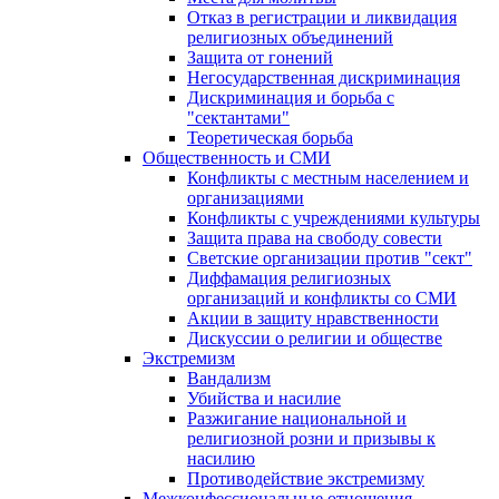
Отказ в регистрации и ликвидация
религиозных объединений
Защита от гонений
Негосударственная дискриминация
Дискриминация и борьба с
"сектантами"
Теоретическая борьба
Общественность и СМИ
Конфликты с местным населением и
организациями
Конфликты с учреждениями культуры
Защита права на свободу совести
Светские организации против "сект"
Диффамация религиозных
организаций и конфликты со СМИ
Акции в защиту нравственности
Дискуссии о религии и обществе
Экстремизм
Вандализм
Убийства и насилие
Разжигание национальной и
религиозной розни и призывы к
насилию
Противодействие экстремизму
Межконфессиональные отношения