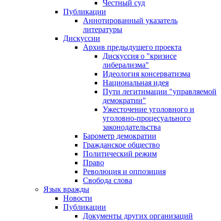
Честный суд
Публикации
Аннотированный указатель
литературы
Дискуссии
Архив предыдущего проекта
Дискуссия о "кризисе
либерализма"
Идеология консерватизма
Национальная идея
Пути легитимации "управляемой
демократии"
Ужесточение уголовного и
уголовно-процесуального
законодательства
Барометр демократии
Гражданское общество
Политический режим
Право
Революция и оппозиция
Свобода слова
Язык вражды
Новости
Публикации
Документы других организаций