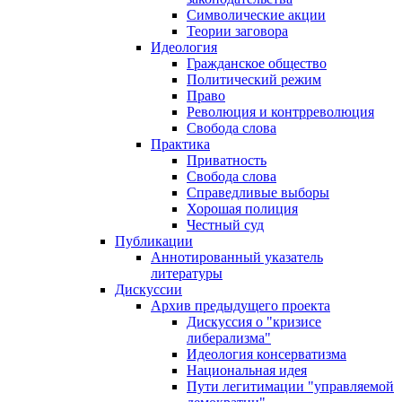
Символические акции
Теории заговора
Идеология
Гражданское общество
Политический режим
Право
Революция и контрреволюция
Свобода слова
Практика
Приватность
Свобода слова
Справедливые выборы
Хорошая полиция
Честный суд
Публикации
Аннотированный указатель
литературы
Дискуссии
Архив предыдущего проекта
Дискуссия о "кризисе
либерализма"
Идеология консерватизма
Национальная идея
Пути легитимации "управляемой