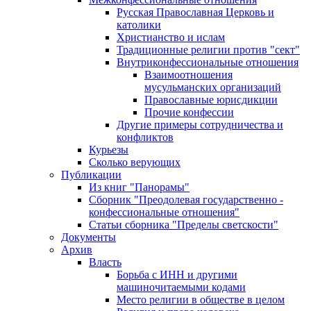
Русская Православная Церковь и
католики
Христианство и ислам
Традиционные религии против "сект"
Внутриконфессиональные отношения
Взаимоотношения
мусульманских организаций
Православные юрисдикции
Прочие конфессии
Другие примеры сотрудничества и
конфликтов
Курьезы
Сколько верующих
Публикации
Из книг "Панорамы"
Сборник "Преодолевая государственно -
конфессиональные отношения"
Статьи сборника "Пределы светскости"
Документы
Архив
Власть
Борьба с ИНН и другими
машиночитаемыми кодами
Место религии в обществе в целом