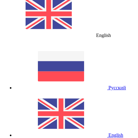
English
Русский
English