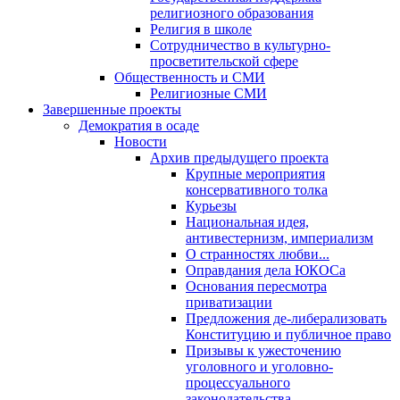
религиозного образования
Религия в школе
Сотрудничество в культурно-
просветительской сфере
Общественность и СМИ
Религиозные СМИ
Завершенные проекты
Демократия в осаде
Новости
Архив предыдущего проекта
Крупные мероприятия
консервативного толка
Курьезы
Национальная идея,
антивестернизм, империализм
О странностях любви...
Оправдания дела ЮКОСа
Основания пересмотра
приватизации
Предложения де-либерализовать
Конституцию и публичное право
Призывы к ужесточению
уголовного и уголовно-
процессуального
законодательства