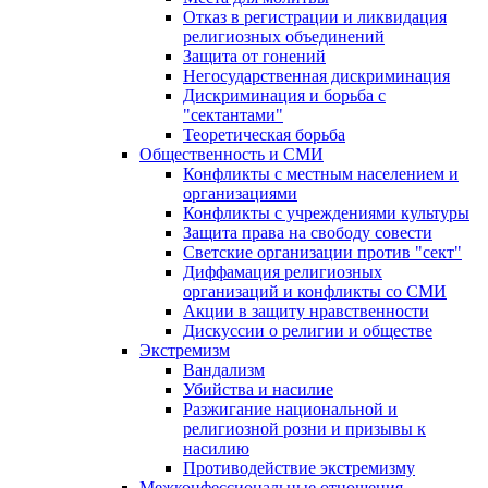
Отказ в регистрации и ликвидация
религиозных объединений
Защита от гонений
Негосударственная дискриминация
Дискриминация и борьба с
"сектантами"
Теоретическая борьба
Общественность и СМИ
Конфликты с местным населением и
организациями
Конфликты с учреждениями культуры
Защита права на свободу совести
Светские организации против "сект"
Диффамация религиозных
организаций и конфликты со СМИ
Акции в защиту нравственности
Дискуссии о религии и обществе
Экстремизм
Вандализм
Убийства и насилие
Разжигание национальной и
религиозной розни и призывы к
насилию
Противодействие экстремизму
Межконфессиональные отношения