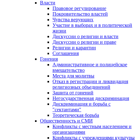
Власти
Правовое регулирование
Покровительство властей
Чувства верующих
Участие в выборах и в политической
жизни
Дискуссии о религии и власти
Дискуссии о религии и праве
Религии и карантин
Соглашения
Гонения
Административное и полицейское
вмешательство
Места для молитвы
Отказ в регистрации и ликвидация
религиозных объединений
Защита от гонений
Негосударственная дискриминация
Дискриминация и борьба с
"сектантами"
Теоретическая борьба
Общественность и СМИ
Конфликты с местным населением и
организациями
Конфликты с учреждениями культуры