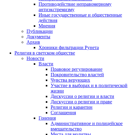
Противодействие неправомерному
антиэкстремизму
Иные государственные и общественные
действия
Мнения
Публикации
Документы
Архив
Хроники фильтрации Рунета
Религия в светском обществе
Новости
Власти
Правовое регулирование
Покровительство властей
Чувства верующих
Участие в выборах и в политической
жизни
Дискуссии о религии и власти
Дискуссии о религии и праве
Религии и карантин
Соглашения
Гонения
Административное и полицейское
вмешательство
Места для молитвы