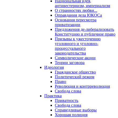
Национальная идея,
антивестернизм, империализм
О странностях любви...
Оправдания дела ЮКОСа
Основания пересмотра
приватизации
Предложения де-либерализовать
Конституцию и публичное право
Призывы к ужесточению
уголовного и уголовно-
процессуального
законодательства
Символические акции
Теории заговора
Идеология
Гражданское общество
Политический режим
Право
Революция и контрреволюция
Свобода слова
Практика
Приватность
Свобода слова
Справедливые выборы
Хорошая полиция