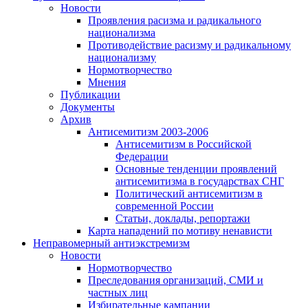
Новости
Проявления расизма и радикального
национализма
Противодействие расизму и радикальному
национализму
Нормотворчество
Мнения
Публикации
Документы
Архив
Антисемитизм 2003-2006
Антисемитизм в Российской
Федерации
Основные тенденции проявлений
антисемитизма в государствах СНГ
Политический антисемитизм в
современной России
Статьи, доклады, репортажи
Карта нападений по мотиву ненависти
Неправомерный антиэкстремизм
Новости
Нормотворчество
Преследования организаций, СМИ и
частных лиц
Избирательные кампании