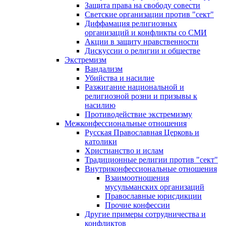
Защита права на свободу совести
Светские организации против "сект"
Диффамация религиозных
организаций и конфликты со СМИ
Акции в защиту нравственности
Дискуссии о религии и обществе
Экстремизм
Вандализм
Убийства и насилие
Разжигание национальной и
религиозной розни и призывы к
насилию
Противодействие экстремизму
Межконфессиональные отношения
Русская Православная Церковь и
католики
Христианство и ислам
Традиционные религии против "сект"
Внутриконфессиональные отношения
Взаимоотношения
мусульманских организаций
Православные юрисдикции
Прочие конфессии
Другие примеры сотрудничества и
конфликтов