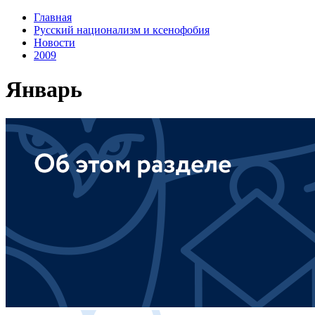
Главная
Русский национализм и ксенофобия
Новости
2009
Январь