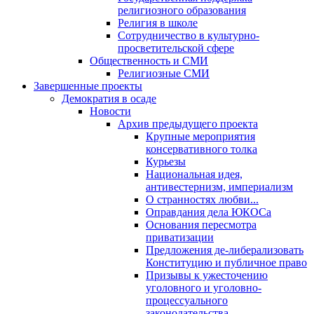
религиозного образования
Религия в школе
Сотрудничество в культурно-
просветительской сфере
Общественность и СМИ
Религиозные СМИ
Завершенные проекты
Демократия в осаде
Новости
Архив предыдущего проекта
Крупные мероприятия
консервативного толка
Курьезы
Национальная идея,
антивестернизм, империализм
О странностях любви...
Оправдания дела ЮКОСа
Основания пересмотра
приватизации
Предложения де-либерализовать
Конституцию и публичное право
Призывы к ужесточению
уголовного и уголовно-
процессуального
законодательства