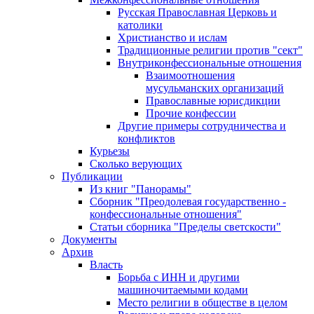
Русская Православная Церковь и
католики
Христианство и ислам
Традиционные религии против "сект"
Внутриконфессиональные отношения
Взаимоотношения
мусульманских организаций
Православные юрисдикции
Прочие конфессии
Другие примеры сотрудничества и
конфликтов
Курьезы
Сколько верующих
Публикации
Из книг "Панорамы"
Сборник "Преодолевая государственно -
конфессиональные отношения"
Статьи сборника "Пределы светскости"
Документы
Архив
Власть
Борьба с ИНН и другими
машиночитаемыми кодами
Место религии в обществе в целом