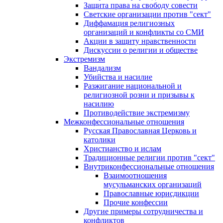
Защита права на свободу совести
Светские организации против "сект"
Диффамация религиозных
организаций и конфликты со СМИ
Акции в защиту нравственности
Дискуссии о религии и обществе
Экстремизм
Вандализм
Убийства и насилие
Разжигание национальной и
религиозной розни и призывы к
насилию
Противодействие экстремизму
Межконфессиональные отношения
Русская Православная Церковь и
католики
Христианство и ислам
Традиционные религии против "сект"
Внутриконфессиональные отношения
Взаимоотношения
мусульманских организаций
Православные юрисдикции
Прочие конфессии
Другие примеры сотрудничества и
конфликтов