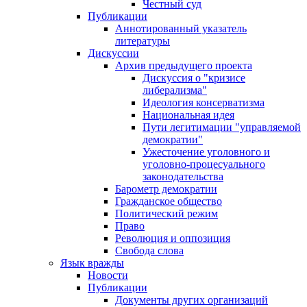
Честный суд
Публикации
Аннотированный указатель
литературы
Дискуссии
Архив предыдущего проекта
Дискуссия о "кризисе
либерализма"
Идеология консерватизма
Национальная идея
Пути легитимации "управляемой
демократии"
Ужесточение уголовного и
уголовно-процесуального
законодательства
Барометр демократии
Гражданское общество
Политический режим
Право
Революция и оппозиция
Свобода слова
Язык вражды
Новости
Публикации
Документы других организаций