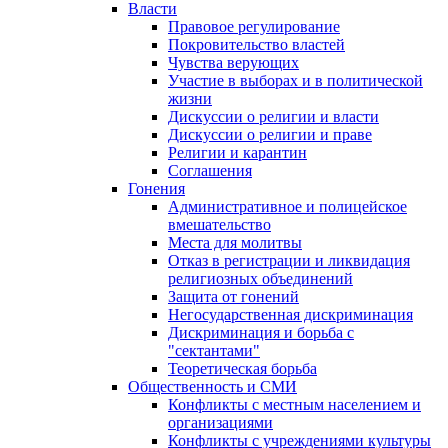
Власти
Правовое регулирование
Покровительство властей
Чувства верующих
Участие в выборах и в политической
жизни
Дискуссии о религии и власти
Дискуссии о религии и праве
Религии и карантин
Соглашения
Гонения
Административное и полицейское
вмешательство
Места для молитвы
Отказ в регистрации и ликвидация
религиозных объединений
Защита от гонений
Негосударственная дискриминация
Дискриминация и борьба с
"сектантами"
Теоретическая борьба
Общественность и СМИ
Конфликты с местным населением и
организациями
Конфликты с учреждениями культуры