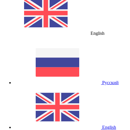
English
Русский
English