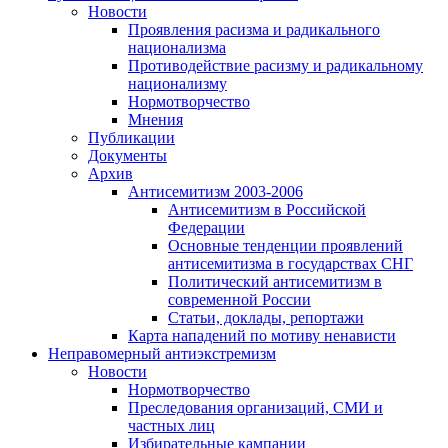
Новости
Проявления расизма и радикального
национализма
Противодействие расизму и радикальному
национализму
Нормотворчество
Мнения
Публикации
Документы
Архив
Антисемитизм 2003-2006
Антисемитизм в Российской
Федерации
Основные тенденции проявлений
антисемитизма в государствах СНГ
Политический антисемитизм в
современной России
Статьи, доклады, репортажи
Карта нападений по мотиву ненависти
Неправомерный антиэкстремизм
Новости
Нормотворчество
Преследования организаций, СМИ и
частных лиц
Избирательные кампании