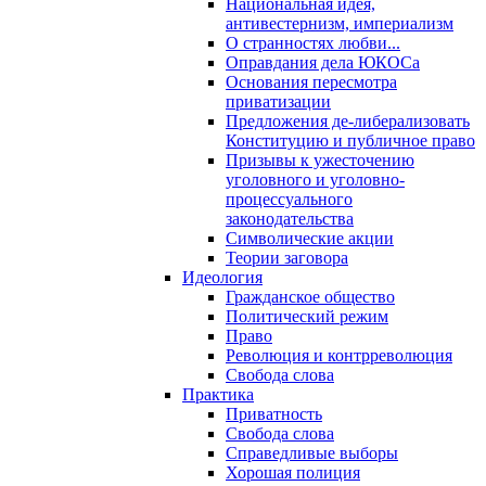
Национальная идея,
антивестернизм, империализм
О странностях любви...
Оправдания дела ЮКОСа
Основания пересмотра
приватизации
Предложения де-либерализовать
Конституцию и публичное право
Призывы к ужесточению
уголовного и уголовно-
процессуального
законодательства
Символические акции
Теории заговора
Идеология
Гражданское общество
Политический режим
Право
Революция и контрреволюция
Свобода слова
Практика
Приватность
Свобода слова
Справедливые выборы
Хорошая полиция