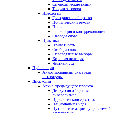
Символические акции
Теории заговора
Идеология
Гражданское общество
Политический режим
Право
Революция и контрреволюция
Свобода слова
Практика
Приватность
Свобода слова
Справедливые выборы
Хорошая полиция
Честный суд
Публикации
Аннотированный указатель
литературы
Дискуссии
Архив предыдущего проекта
Дискуссия о "кризисе
либерализма"
Идеология консерватизма
Национальная идея
Пути легитимации "управляемой