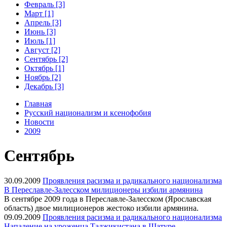
Февраль [3]
Март [1]
Апрель [3]
Июнь [3]
Июль [1]
Август [2]
Сентябрь [2]
Октябрь [1]
Ноябрь [2]
Декабрь [3]
Главная
Русский национализм и ксенофобия
Новости
2009
Сентябрь
30.09.2009
Проявления расизма и радикального национализма
В Переславле-Залесском милиционеры избили армянина
В сентябре 2009 года в Переславле-Залесском (Ярославская
область) двое милиционеров жестоко избили армянина.
09.09.2009
Проявления расизма и радикального национализма
Нападение на уроженца Таджикистана в Шатуре