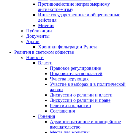
Противодействие неправомерному
антиэкстремизму
Иные государственные и общественные
действия
Мнения
Публикации
Документы
Архив
Хроники фильтрации Рунета
Религия в светском обществе
Новости
Власти
Правовое регулирование
Покровительство властей
Чувства верующих
Участие в выборах и в политической
жизни
Дискуссии о религии и власти
Дискуссии о религии и праве
Религии и карантин
Соглашения
Гонения
Административное и полицейское
вмешательство
Места для молитвы