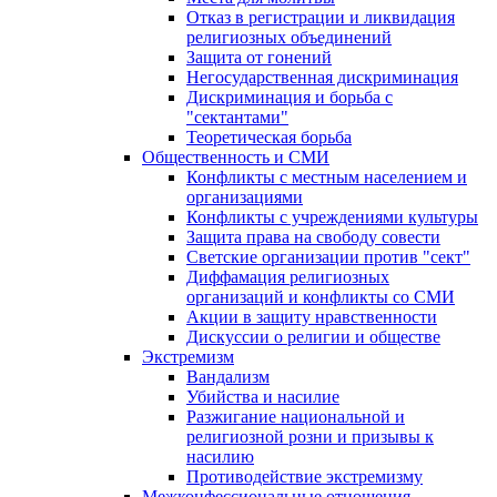
Отказ в регистрации и ликвидация
религиозных объединений
Защита от гонений
Негосударственная дискриминация
Дискриминация и борьба с
"сектантами"
Теоретическая борьба
Общественность и СМИ
Конфликты с местным населением и
организациями
Конфликты с учреждениями культуры
Защита права на свободу совести
Светские организации против "сект"
Диффамация религиозных
организаций и конфликты со СМИ
Акции в защиту нравственности
Дискуссии о религии и обществе
Экстремизм
Вандализм
Убийства и насилие
Разжигание национальной и
религиозной розни и призывы к
насилию
Противодействие экстремизму
Межконфессиональные отношения