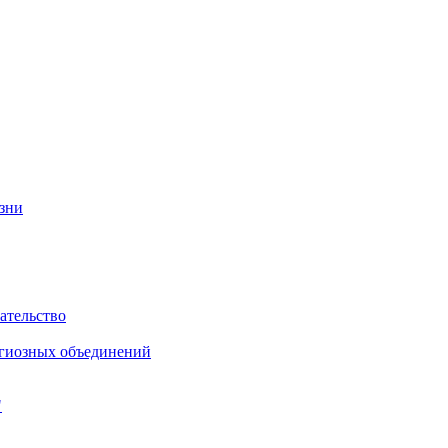
изни
ательство
игиозных объединений
"