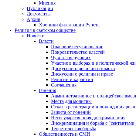
Мнения
Публикации
Документы
Архив
Хроники фильтрации Рунета
Религия в светском обществе
Новости
Власти
Правовое регулирование
Покровительство властей
Чувства верующих
Участие в выборах и в политической ж
Дискуссии о религии и власти
Дискуссии о религии и праве
Религии и карантин
Соглашения
Гонения
Административное и полицейское вмеш
Места для молитвы
Отказ в регистрации и ликвидация рел
Защита от гонений
Негосударственная дискриминация
Дискриминация и борьба с "сектантами
Теоретическая борьба
Общественность и СМИ