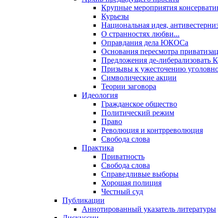
Крупные мероприятия консервати
Курьезы
Национальная идея, антивестерни
О странностях любви...
Оправдания дела ЮКОСа
Основания пересмотра приватиза
Предложения де-либерализовать 
Призывы к ужесточению уголовног
Символические акции
Теории заговора
Идеология
Гражданское общество
Политический режим
Право
Революция и контрреволюция
Свобода слова
Практика
Приватность
Свобода слова
Справедливые выборы
Хорошая полиция
Честный суд
Публикации
Аннотированный указатель литературы
Дискуссии