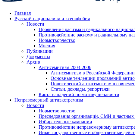
Главная
Русский национализм и ксенофобия
Новости
Проявления расизма и радикального национа
Противодействие расизму и радикальному на
Нормотворчество
Мнения
Публикации
Документы
Архив
Антисемитизм 2003-2006
Антисемитизм в Российской Федерации
Основные тенденции проявлений антис
Политический антисемитизм в совреме
Статьи, доклады, репортажи
Карта нападений по мотиву ненависти
Неправомерный антиэкстремизм
Новости
Нормотворчество
Преследования организаций, СМИ и частных
Избирательные кампании
Противодействие неправомерному антиэкстр
Иные государственные и общественные дейст