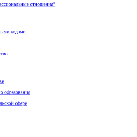
фессиональные отношения"
мыми кодами
ство
ве
го образования
льской сфере