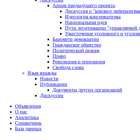
Архив предыдущего проекта
Дискуссия о "кризисе либерализм
Идеология консерватизма
Национальная идея
Пути легитимации "управляемой 
Ужесточение уголовного и уголов
Барометр демократии
Гражданское общество
Политический режим
Право
Революция и оппозиция
Свобода слова
Язык вражды
Новости
Публикации
Документы других организаций
Дискуссии
Объявления
О нас
Аналитика
Справочник
База данных