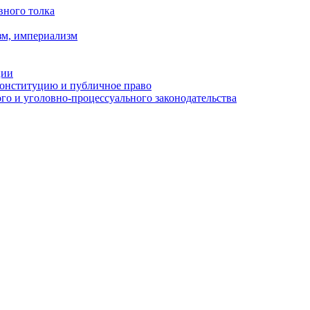
вного толка
зм, империализм
ции
Конституцию и публичное право
о и уголовно-процессуального законодательства