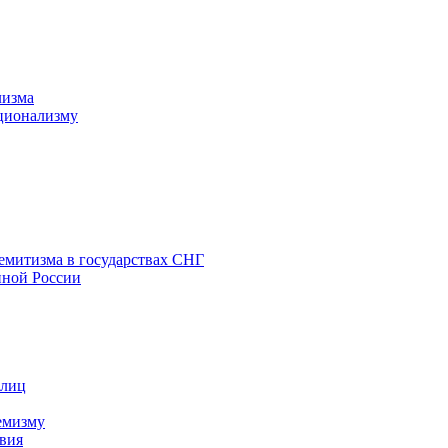
лизма
ционализму
емитизма в государствах СНГ
нной России
 лиц
емизму
вия