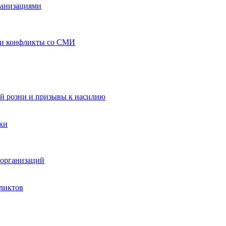
ганизациями
 и конфликты со СМИ
й розни и призывы к насилию
ки
организаций
ликтов