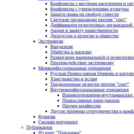
Конфликты с местным населением и ор
Конфликты с учреждениями культуры
Защита права на свободу совести
Светские организации против "сект"
Диффамация религиозных организаций
Акции в защиту нравственности
Дискуссии о религии и обществе
Экстремизм
Вандализм
Убийства и насилие
Разжигание национальной и религиозно
Противодействие экстремизму
Межконфессиональные отношения
Русская Православная Церковь и католи
Христианство и ислам
Традиционные религии против "сект"
Внутриконфессиональные отношения
Взаимоотношения мусульманских 
Православные юрисдикции
Прочие конфессии
Другие примеры сотрудничества и конф
Курьезы
Сколько верующих
Публикации
Из книг "Панорамы"