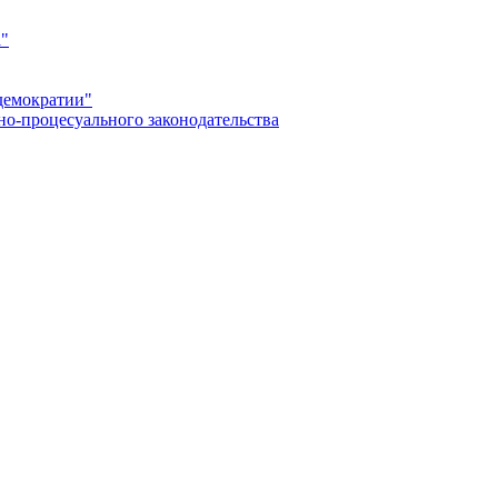
а"
демократии"
но-процесуального законодательства