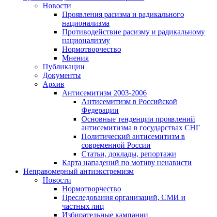
Новости
Проявления расизма и радикального
национализма
Противодействие расизму и радикальному
национализму
Нормотворчество
Мнения
Публикации
Документы
Архив
Антисемитизм 2003-2006
Антисемитизм в Российской
Федерации
Основные тенденции проявлений
антисемитизма в государствах СНГ
Политический антисемитизм в
современной России
Статьи, доклады, репортажи
Карта нападений по мотиву ненависти
Неправомерный антиэкстремизм
Новости
Нормотворчество
Преследования организаций, СМИ и
частных лиц
Избирательные кампании