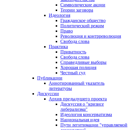
Символические акции
Теории заговора
Идеология
Гражданское общество
Политический режим
Право
Революция и контрреволюция
Свобода слова
Практика
Приватность
Свобода слова
Справедливые выборы
Хорошая полиция
Честный суд
Публикации
Аннотированный указатель
литературы
Дискуссии
Архив предыдущего проекта
Дискуссия о "кризисе
либерализма"
Идеология консерватизма
Национальная идея
Пути легитимации "управляемой