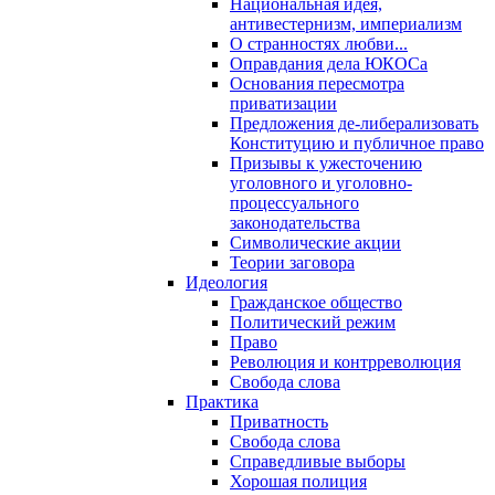
Национальная идея,
антивестернизм, империализм
О странностях любви...
Оправдания дела ЮКОСа
Основания пересмотра
приватизации
Предложения де-либерализовать
Конституцию и публичное право
Призывы к ужесточению
уголовного и уголовно-
процессуального
законодательства
Символические акции
Теории заговора
Идеология
Гражданское общество
Политический режим
Право
Революция и контрреволюция
Свобода слова
Практика
Приватность
Свобода слова
Справедливые выборы
Хорошая полиция