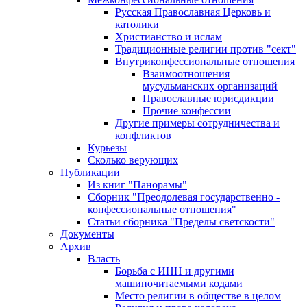
Русская Православная Церковь и
католики
Христианство и ислам
Традиционные религии против "сект"
Внутриконфессиональные отношения
Взаимоотношения
мусульманских организаций
Православные юрисдикции
Прочие конфессии
Другие примеры сотрудничества и
конфликтов
Курьезы
Сколько верующих
Публикации
Из книг "Панорамы"
Сборник "Преодолевая государственно -
конфессиональные отношения"
Статьи сборника "Пределы светскости"
Документы
Архив
Власть
Борьба с ИНН и другими
машиночитаемыми кодами
Место религии в обществе в целом