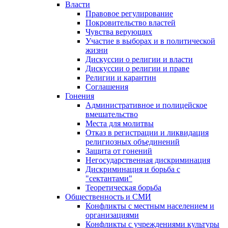
Власти
Правовое регулирование
Покровительство властей
Чувства верующих
Участие в выборах и в политической
жизни
Дискуссии о религии и власти
Дискуссии о религии и праве
Религии и карантин
Соглашения
Гонения
Административное и полицейское
вмешательство
Места для молитвы
Отказ в регистрации и ликвидация
религиозных объединений
Защита от гонений
Негосударственная дискриминация
Дискриминация и борьба с
"сектантами"
Теоретическая борьба
Общественность и СМИ
Конфликты с местным населением и
организациями
Конфликты с учреждениями культуры