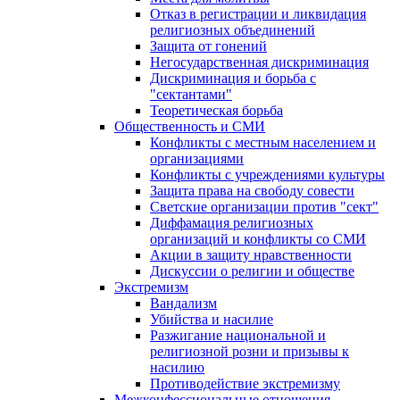
Отказ в регистрации и ликвидация
религиозных объединений
Защита от гонений
Негосударственная дискриминация
Дискриминация и борьба с
"сектантами"
Теоретическая борьба
Общественность и СМИ
Конфликты с местным населением и
организациями
Конфликты с учреждениями культуры
Защита права на свободу совести
Светские организации против "сект"
Диффамация религиозных
организаций и конфликты со СМИ
Акции в защиту нравственности
Дискуссии о религии и обществе
Экстремизм
Вандализм
Убийства и насилие
Разжигание национальной и
религиозной розни и призывы к
насилию
Противодействие экстремизму
Межконфессиональные отношения