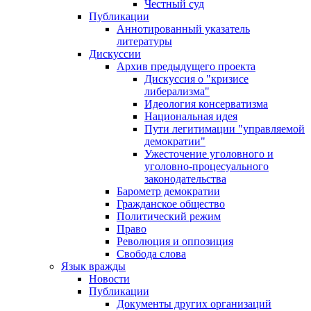
Честный суд
Публикации
Аннотированный указатель
литературы
Дискуссии
Архив предыдущего проекта
Дискуссия о "кризисе
либерализма"
Идеология консерватизма
Национальная идея
Пути легитимации "управляемой
демократии"
Ужесточение уголовного и
уголовно-процесуального
законодательства
Барометр демократии
Гражданское общество
Политический режим
Право
Революция и оппозиция
Свобода слова
Язык вражды
Новости
Публикации
Документы других организаций