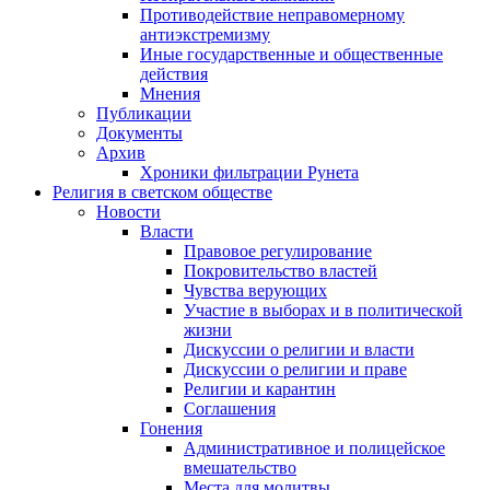
Противодействие неправомерному
антиэкстремизму
Иные государственные и общественные
действия
Мнения
Публикации
Документы
Архив
Хроники фильтрации Рунета
Религия в светском обществе
Новости
Власти
Правовое регулирование
Покровительство властей
Чувства верующих
Участие в выборах и в политической
жизни
Дискуссии о религии и власти
Дискуссии о религии и праве
Религии и карантин
Соглашения
Гонения
Административное и полицейское
вмешательство
Места для молитвы