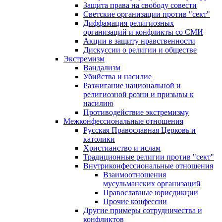
Защита права на свободу совести
Светские организации против "сект"
Диффамация религиозных
организаций и конфликты со СМИ
Акции в защиту нравственности
Дискуссии о религии и обществе
Экстремизм
Вандализм
Убийства и насилие
Разжигание национальной и
религиозной розни и призывы к
насилию
Противодействие экстремизму
Межконфессиональные отношения
Русская Православная Церковь и
католики
Христианство и ислам
Традиционные религии против "сект"
Внутриконфессиональные отношения
Взаимоотношения
мусульманских организаций
Православные юрисдикции
Прочие конфессии
Другие примеры сотрудничества и
конфликтов