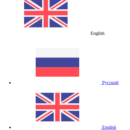
English
Русский
English