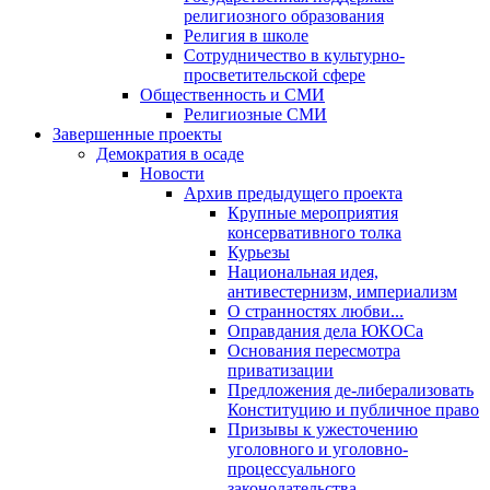
религиозного образования
Религия в школе
Сотрудничество в культурно-
просветительской сфере
Общественность и СМИ
Религиозные СМИ
Завершенные проекты
Демократия в осаде
Новости
Архив предыдущего проекта
Крупные мероприятия
консервативного толка
Курьезы
Национальная идея,
антивестернизм, империализм
О странностях любви...
Оправдания дела ЮКОСа
Основания пересмотра
приватизации
Предложения де-либерализовать
Конституцию и публичное право
Призывы к ужесточению
уголовного и уголовно-
процессуального
законодательства