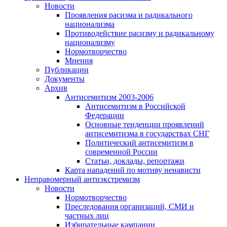
Новости
Проявления расизма и радикального
национализма
Противодействие расизму и радикальному
национализму
Нормотворчество
Мнения
Публикации
Документы
Архив
Антисемитизм 2003-2006
Антисемитизм в Российской
Федерации
Основные тенденции проявлений
антисемитизма в государствах СНГ
Политический антисемитизм в
современной России
Статьи, доклады, репортажи
Карта нападений по мотиву ненависти
Неправомерный антиэкстремизм
Новости
Нормотворчество
Преследования организаций, СМИ и
частных лиц
Избирательные кампании