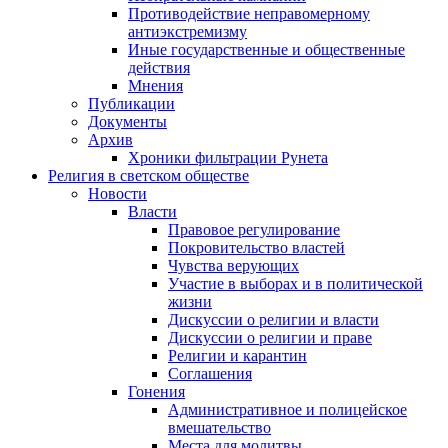
Противодействие неправомерному
антиэкстремизму
Иные государственные и общественные
действия
Мнения
Публикации
Документы
Архив
Хроники фильтрации Рунета
Религия в светском обществе
Новости
Власти
Правовое регулирование
Покровительство властей
Чувства верующих
Участие в выборах и в политической
жизни
Дискуссии о религии и власти
Дискуссии о религии и праве
Религии и карантин
Соглашения
Гонения
Административное и полицейское
вмешательство
Места для молитвы