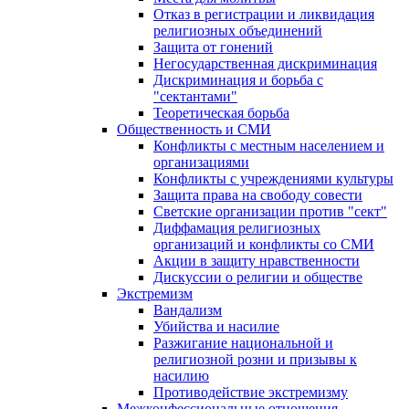
Отказ в регистрации и ликвидация
религиозных объединений
Защита от гонений
Негосударственная дискриминация
Дискриминация и борьба с
"сектантами"
Теоретическая борьба
Общественность и СМИ
Конфликты с местным населением и
организациями
Конфликты с учреждениями культуры
Защита права на свободу совести
Светские организации против "сект"
Диффамация религиозных
организаций и конфликты со СМИ
Акции в защиту нравственности
Дискуссии о религии и обществе
Экстремизм
Вандализм
Убийства и насилие
Разжигание национальной и
религиозной розни и призывы к
насилию
Противодействие экстремизму
Межконфессиональные отношения