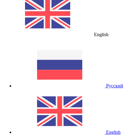
English
Русский
English