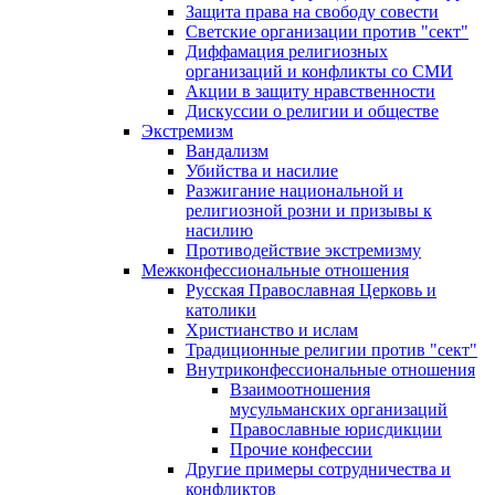
Защита права на свободу совести
Светские организации против "сект"
Диффамация религиозных
организаций и конфликты со СМИ
Акции в защиту нравственности
Дискуссии о религии и обществе
Экстремизм
Вандализм
Убийства и насилие
Разжигание национальной и
религиозной розни и призывы к
насилию
Противодействие экстремизму
Межконфессиональные отношения
Русская Православная Церковь и
католики
Христианство и ислам
Традиционные религии против "сект"
Внутриконфессиональные отношения
Взаимоотношения
мусульманских организаций
Православные юрисдикции
Прочие конфессии
Другие примеры сотрудничества и
конфликтов