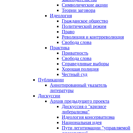
Символические акции
Теории заговора
Идеология
Гражданское общество
Политический режим
Право
Революция и контрреволюция
Свобода слова
Практика
Приватность
Свобода слова
Справедливые выборы
Хорошая полиция
Честный суд
Публикации
Аннотированный указатель
литературы
Дискуссии
Архив предыдущего проекта
Дискуссия о "кризисе
либерализма"
Идеология консерватизма
Национальная идея
Пути легитимации "управляемой