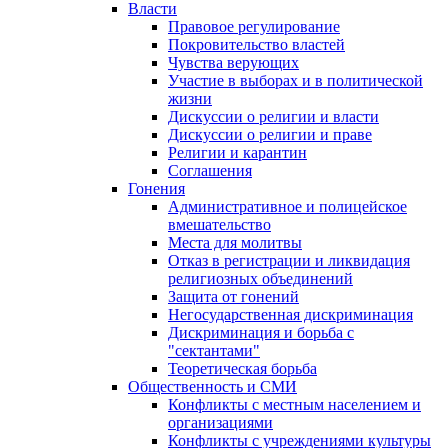
Власти
Правовое регулирование
Покровительство властей
Чувства верующих
Участие в выборах и в политической
жизни
Дискуссии о религии и власти
Дискуссии о религии и праве
Религии и карантин
Соглашения
Гонения
Административное и полицейское
вмешательство
Места для молитвы
Отказ в регистрации и ликвидация
религиозных объединений
Защита от гонений
Негосударственная дискриминация
Дискриминация и борьба с
"сектантами"
Теоретическая борьба
Общественность и СМИ
Конфликты с местным населением и
организациями
Конфликты с учреждениями культуры