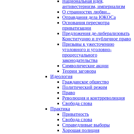
Национальная идея,
антивестернизм, империализм
О странностях любви...
Оправдания дела ЮКОСа
Основания пересмотра
приватизации
Предложения де-либерализовать
Конституцию и публичное право
Призывы к ужесточению
уголовного и уголовно-
процессуального
законодательства
Символические акции
Теории заговора
Идеология
Гражданское общество
Политический режим
Право
Революция и контрреволюция
Свобода слова
Практика
Приватность
Свобода слова
Справедливые выборы
Хорошая полиция