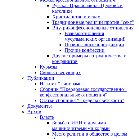
Русская Православная Церковь и
католики
Христианство и ислам
Традиционные религии против "сект"
Внутриконфессиональные отношения
Взаимоотношения
мусульманских организаций
Православные юрисдикции
Прочие конфессии
Другие примеры сотрудничества и
конфликтов
Курьезы
Сколько верующих
Публикации
Из книг "Панорамы"
Сборник "Преодолевая государственно -
конфессиональные отношения"
Статьи сборника "Пределы светскости"
Документы
Архив
Власть
Борьба с ИНН и другими
машиночитаемыми кодами
Место религии в обществе в целом