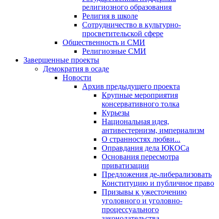
религиозного образования
Религия в школе
Сотрудничество в культурно-
просветительской сфере
Общественность и СМИ
Религиозные СМИ
Завершенные проекты
Демократия в осаде
Новости
Архив предыдущего проекта
Крупные мероприятия
консервативного толка
Курьезы
Национальная идея,
антивестернизм, империализм
О странностях любви...
Оправдания дела ЮКОСа
Основания пересмотра
приватизации
Предложения де-либерализовать
Конституцию и публичное право
Призывы к ужесточению
уголовного и уголовно-
процессуального
законодательства