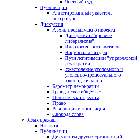
Честный суд
Публикации
Аннотированный указатель
литературы
Дискуссии
Архив предыдущего проекта
Дискуссия о "кризисе
либерализма"
Идеология консерватизма
Национальная идея
Пути легитимации "управляемой
демократии"
Ужесточение уголовного и
уголовно-процесуального
законодательства
Барометр демократии
Гражданское общество
Политический режим
Право
Революция и оппозиция
Свобода слова
Язык вражды
Новости
Публикации
Документы других организаций