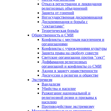
Отказ в регистрации и ликвидация
религиозных объединений
Защита от гонений
Негосударственная дискриминация
Дискриминация и борьба с
"сектантами"
Теоретическая борьба
Общественность и СМИ
Конфликты с местным населением и
организациями
Конфликты с учреждениями культуры
Защита права на свободу совести
Светские организации против "сект"
Диффамация религиозных
организаций и конфликты со СМИ
Акции в защиту нравственности
Дискуссии о религии и обществе
Экстремизм
Вандализм
Убийства и насилие
Разжигание национальной и
религиозной розни и призывы к
насилию
Противодействие экстремизму
Межконфессиональные отношения