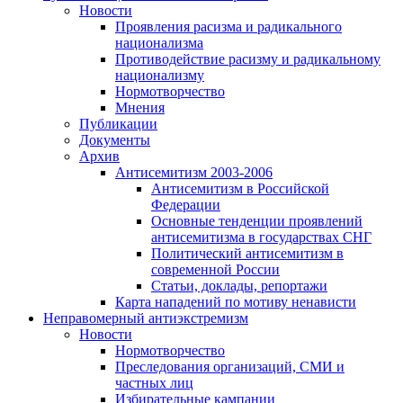
Новости
Проявления расизма и радикального
национализма
Противодействие расизму и радикальному
национализму
Нормотворчество
Мнения
Публикации
Документы
Архив
Антисемитизм 2003-2006
Антисемитизм в Российской
Федерации
Основные тенденции проявлений
антисемитизма в государствах СНГ
Политический антисемитизм в
современной России
Статьи, доклады, репортажи
Карта нападений по мотиву ненависти
Неправомерный антиэкстремизм
Новости
Нормотворчество
Преследования организаций, СМИ и
частных лиц
Избирательные кампании