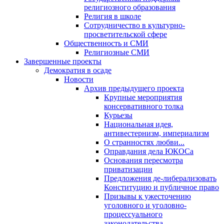
религиозного образования
Религия в школе
Сотрудничество в культурно-
просветительской сфере
Общественность и СМИ
Религиозные СМИ
Завершенные проекты
Демократия в осаде
Новости
Архив предыдущего проекта
Крупные мероприятия
консервативного толка
Курьезы
Национальная идея,
антивестернизм, империализм
О странностях любви...
Оправдания дела ЮКОСа
Основания пересмотра
приватизации
Предложения де-либерализовать
Конституцию и публичное право
Призывы к ужесточению
уголовного и уголовно-
процессуального
законодательства