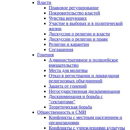
Власти
Правовое регулирование
Покровительство властей
Чувства верующих
Участие в выборах и в политической
жизни
Дискуссии о религии и власти
Дискуссии о религии и праве
Религии и карантин
Соглашения
Гонения
Административное и полицейское
вмешательство
Места для молитвы
Отказ в регистрации и ликвидация
религиозных объединений
Защита от гонений
Негосударственная дискриминация
Дискриминация и борьба с
"сектантами"
Теоретическая борьба
Общественность и СМИ
Конфликты с местным населением и
организациями
Конфликты с учреждениями культуры