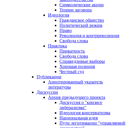
Символические акции
Теории заговора
Идеология
Гражданское общество
Политический режим
Право
Революция и контрреволюция
Свобода слова
Практика
Приватность
Свобода слова
Справедливые выборы
Хорошая полиция
Честный суд
Публикации
Аннотированный указатель
литературы
Дискуссии
Архив предыдущего проекта
Дискуссия о "кризисе
либерализма"
Идеология консерватизма
Национальная идея
Пути легитимации "управляемой