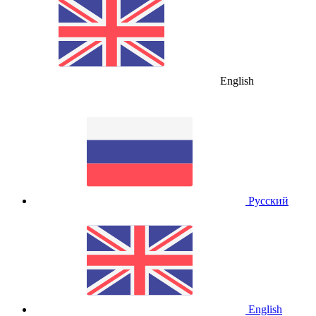
English
Русский
English