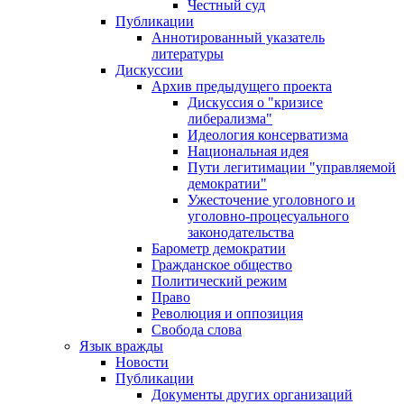
Честный суд
Публикации
Аннотированный указатель
литературы
Дискуссии
Архив предыдущего проекта
Дискуссия о "кризисе
либерализма"
Идеология консерватизма
Национальная идея
Пути легитимации "управляемой
демократии"
Ужесточение уголовного и
уголовно-процесуального
законодательства
Барометр демократии
Гражданское общество
Политический режим
Право
Революция и оппозиция
Свобода слова
Язык вражды
Новости
Публикации
Документы других организаций