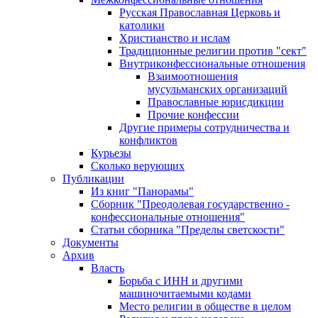
Русская Православная Церковь и
католики
Христианство и ислам
Традиционные религии против "сект"
Внутриконфессиональные отношения
Взаимоотношения
мусульманских организаций
Православные юрисдикции
Прочие конфессии
Другие примеры сотрудничества и
конфликтов
Курьезы
Сколько верующих
Публикации
Из книг "Панорамы"
Сборник "Преодолевая государственно -
конфессиональные отношения"
Статьи сборника "Пределы светскости"
Документы
Архив
Власть
Борьба с ИНН и другими
машиночитаемыми кодами
Место религии в обществе в целом