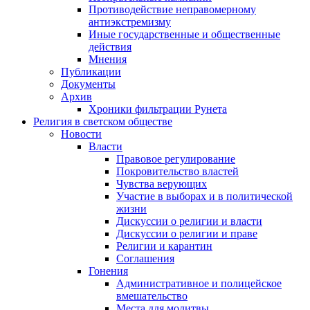
Противодействие неправомерному
антиэкстремизму
Иные государственные и общественные
действия
Мнения
Публикации
Документы
Архив
Хроники фильтрации Рунета
Религия в светском обществе
Новости
Власти
Правовое регулирование
Покровительство властей
Чувства верующих
Участие в выборах и в политической
жизни
Дискуссии о религии и власти
Дискуссии о религии и праве
Религии и карантин
Соглашения
Гонения
Административное и полицейское
вмешательство
Места для молитвы