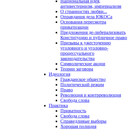
Национальная идея,
антивестернизм, империализм
О странностях любви...
Оправдания дела ЮКОСа
Основания пересмотра
приватизации
Предложения де-либерализовать
Конституцию и публичное право
Призывы к ужесточению
уголовного и уголовно-
процессуального
законодательства
Символические акции
Теории заговора
Идеология
Гражданское общество
Политический режим
Право
Революция и контрреволюция
Свобода слова
Практика
Приватность
Свобода слова
Справедливые выборы
Хорошая полиция