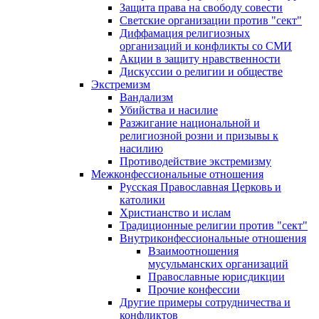
Защита права на свободу совести
Светские организации против "сект"
Диффамация религиозных
организаций и конфликты со СМИ
Акции в защиту нравственности
Дискуссии о религии и обществе
Экстремизм
Вандализм
Убийства и насилие
Разжигание национальной и
религиозной розни и призывы к
насилию
Противодействие экстремизму
Межконфессиональные отношения
Русская Православная Церковь и
католики
Христианство и ислам
Традиционные религии против "сект"
Внутриконфессиональные отношения
Взаимоотношения
мусульманских организаций
Православные юрисдикции
Прочие конфессии
Другие примеры сотрудничества и
конфликтов