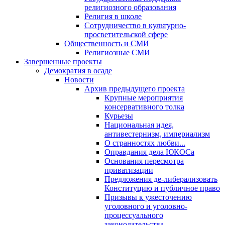
религиозного образования
Религия в школе
Сотрудничество в культурно-
просветительской сфере
Общественность и СМИ
Религиозные СМИ
Завершенные проекты
Демократия в осаде
Новости
Архив предыдущего проекта
Крупные мероприятия
консервативного толка
Курьезы
Национальная идея,
антивестернизм, империализм
О странностях любви...
Оправдания дела ЮКОСа
Основания пересмотра
приватизации
Предложения де-либерализовать
Конституцию и публичное право
Призывы к ужесточению
уголовного и уголовно-
процессуального
законодательства