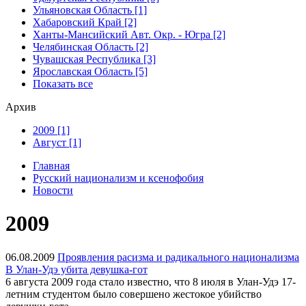
Ульяновская Область [1]
Хабаровский Край [2]
Ханты-Мансийский Авт. Окр. - Югра [2]
Челябинская Область [2]
Чувашская Республика [3]
Ярославская Область [5]
Показать все
Архив
2009 [1]
Август [1]
Главная
Русский национализм и ксенофобия
Новости
2009
06.08.2009
Проявления расизма и радикального национализма
В Улан-Удэ убита девушка-гот
6 августа 2009 года стало известно, что 8 июля в Улан-Удэ 17-
летним студентом было совершено жестокое убийство