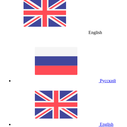
English
Русский
English