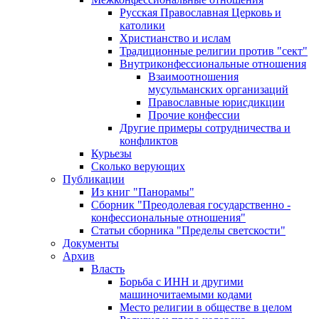
Русская Православная Церковь и
католики
Христианство и ислам
Традиционные религии против "сект"
Внутриконфессиональные отношения
Взаимоотношения
мусульманских организаций
Православные юрисдикции
Прочие конфессии
Другие примеры сотрудничества и
конфликтов
Курьезы
Сколько верующих
Публикации
Из книг "Панорамы"
Сборник "Преодолевая государственно -
конфессиональные отношения"
Статьи сборника "Пределы светскости"
Документы
Архив
Власть
Борьба с ИНН и другими
машиночитаемыми кодами
Место религии в обществе в целом