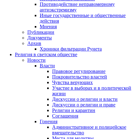
Противодействие неправомерному
антиэкстремизму
Иные государственные и общественные
действия
Мнения
Публикации
Документы
Архив
Хроники фильтрации Рунета
Религия в светском обществе
Новости
Власти
Правовое регулирование
Покровительство властей
Чувства верующих
Участие в выборах и в политической
жизни
Дискуссии о религии и власти
Дискуссии о религии и праве
Религии и карантин
Соглашения
Гонения
Административное и полицейское
вмешательство
Места для молитвы