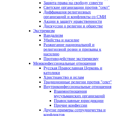
Защита права на свободу совести
Светские организации против "сект"
Диффамация религиозных
организаций и конфликты со СМИ
Акции в защиту нравственности
Дискуссии о религии и обществе
Экстремизм
Вандализм
Убийства и насилие
Разжигание национальной и
религиозной розни и призывы к
насилию
Противодействие экстремизму
Межконфессиональные отношения
Русская Православная Церковь и
католики
Христианство и ислам
Традиционные религии против "сект"
Внутриконфессиональные отношения
Взаимоотношения
мусульманских организаций
Православные юрисдикции
Прочие конфессии
Другие примеры сотрудничества и
конфликтов