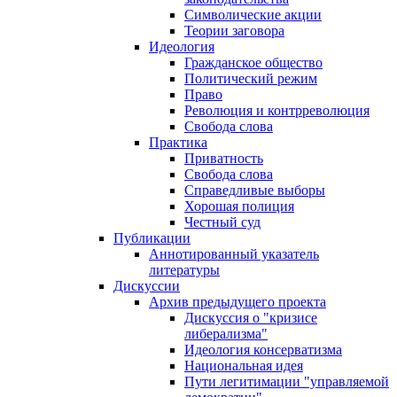
Символические акции
Теории заговора
Идеология
Гражданское общество
Политический режим
Право
Революция и контрреволюция
Свобода слова
Практика
Приватность
Свобода слова
Справедливые выборы
Хорошая полиция
Честный суд
Публикации
Аннотированный указатель
литературы
Дискуссии
Архив предыдущего проекта
Дискуссия о "кризисе
либерализма"
Идеология консерватизма
Национальная идея
Пути легитимации "управляемой