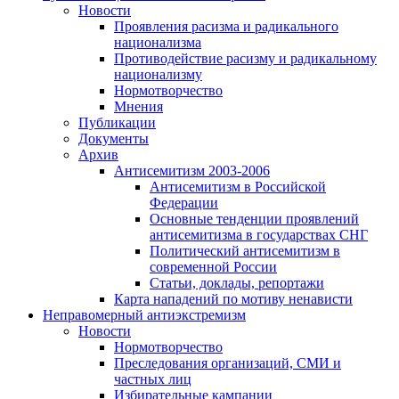
Новости
Проявления расизма и радикального
национализма
Противодействие расизму и радикальному
национализму
Нормотворчество
Мнения
Публикации
Документы
Архив
Антисемитизм 2003-2006
Антисемитизм в Российской
Федерации
Основные тенденции проявлений
антисемитизма в государствах СНГ
Политический антисемитизм в
современной России
Статьи, доклады, репортажи
Карта нападений по мотиву ненависти
Неправомерный антиэкстремизм
Новости
Нормотворчество
Преследования организаций, СМИ и
частных лиц
Избирательные кампании