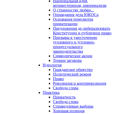
Национальная идея,
антивестернизм, империализм
О странностях любви...
Оправдания дела ЮКОСа
Основания пересмотра
приватизации
Предложения де-либерализовать
Конституцию и публичное право
Призывы к ужесточению
уголовного и уголовно-
процессуального
законодательства
Символические акции
Теории заговора
Идеология
Гражданское общество
Политический режим
Право
Революция и контрреволюция
Свобода слова
Практика
Приватность
Свобода слова
Справедливые выборы
Хорошая полиция