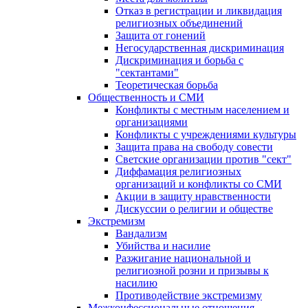
Отказ в регистрации и ликвидация
религиозных объединений
Защита от гонений
Негосударственная дискриминация
Дискриминация и борьба с
"сектантами"
Теоретическая борьба
Общественность и СМИ
Конфликты с местным населением и
организациями
Конфликты с учреждениями культуры
Защита права на свободу совести
Светские организации против "сект"
Диффамация религиозных
организаций и конфликты со СМИ
Акции в защиту нравственности
Дискуссии о религии и обществе
Экстремизм
Вандализм
Убийства и насилие
Разжигание национальной и
религиозной розни и призывы к
насилию
Противодействие экстремизму
Межконфессиональные отношения