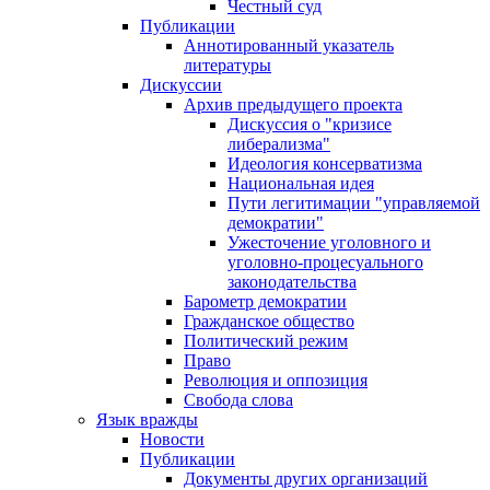
Честный суд
Публикации
Аннотированный указатель
литературы
Дискуссии
Архив предыдущего проекта
Дискуссия о "кризисе
либерализма"
Идеология консерватизма
Национальная идея
Пути легитимации "управляемой
демократии"
Ужесточение уголовного и
уголовно-процесуального
законодательства
Барометр демократии
Гражданское общество
Политический режим
Право
Революция и оппозиция
Свобода слова
Язык вражды
Новости
Публикации
Документы других организаций