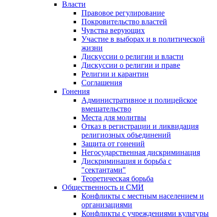
Власти
Правовое регулирование
Покровительство властей
Чувства верующих
Участие в выборах и в политической
жизни
Дискуссии о религии и власти
Дискуссии о религии и праве
Религии и карантин
Соглашения
Гонения
Административное и полицейское
вмешательство
Места для молитвы
Отказ в регистрации и ликвидация
религиозных объединений
Защита от гонений
Негосударственная дискриминация
Дискриминация и борьба с
"сектантами"
Теоретическая борьба
Общественность и СМИ
Конфликты с местным населением и
организациями
Конфликты с учреждениями культуры