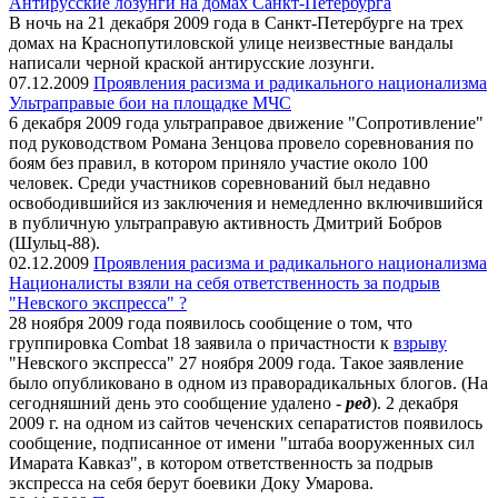
Антирусские лозунги на домах Санкт-Петербурга
В ночь на 21 декабря 2009 года в Санкт-Петербурге на трех
домах на Краснопутиловской улице неизвестные вандалы
написали черной краской антирусские лозунги.
07.12.2009
Проявления расизма и радикального национализма
Ультраправые бои на площадке МЧС
6 декабря 2009 года ультраправое движение "Сопротивление"
под руководством Романа Зенцова провело соревнования по
боям без правил, в котором приняло участие около 100
человек. Среди участников соревнований был недавно
освободившийся из заключения и немедленно включившийся
в публичную ультраправую активность Дмитрий Бобров
(Шульц-88).
02.12.2009
Проявления расизма и радикального национализма
Националисты взяли на себя ответственность за подрыв
"Невского экспресса" ?
28 ноября 2009 года появилось сообщение о том, что
группировка Combat 18 заявила о причастности к
взрыву
"Невского экспресса" 27 ноября 2009 года. Такое заявление
было опубликовано в одном из праворадикальных блогов. (На
сегодняшний день это сообщение удалено -
ред
). 2 декабря
2009 г. на одном из сайтов чеченских сепаратистов появилось
сообщение, подписанное от имени "штаба вооруженных сил
Имарата Кавказ", в котором ответственность за подрыв
экспресса на себя берут боевики Доку Умарова.