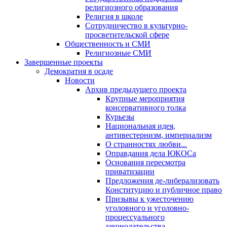
религиозного образования
Религия в школе
Сотрудничество в культурно-
просветительской сфере
Общественность и СМИ
Религиозные СМИ
Завершенные проекты
Демократия в осаде
Новости
Архив предыдущего проекта
Крупные мероприятия
консервативного толка
Курьезы
Национальная идея,
антивестернизм, империализм
О странностях любви...
Оправдания дела ЮКОСа
Основания пересмотра
приватизации
Предложения де-либерализовать
Конституцию и публичное право
Призывы к ужесточению
уголовного и уголовно-
процессуального
законодательства