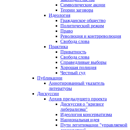
Символические акции
Теории заговора
Идеология
Гражданское общество
Политический режим
Право
Революция и контрреволюция
Свобода слова
Практика
Приватность
Свобода слова
Справедливые выборы
Хорошая полиция
Честный суд
Публикации
Аннотированный указатель
литературы
Дискуссии
Архив предыдущего проекта
Дискуссия о "кризисе
либерализма"
Идеология консерватизма
Национальная идея
Пути легитимации "управляемой