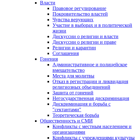
Власти
Правовое регулирование
Покровительство властей
Чувства верующих
Участие в выборах и в политической
жизни
Дискуссии о религии и власти
Дискуссии о религии и праве
Религии и карантин
Соглашения
Гонения
Административное и полицейское
вмешательство
Места для молитвы
Отказ в регистрации и ликвидация
религиозных объединений
Защита от гонений
Негосударственная дискриминация
Дискриминация и борьба с
"сектантами"
Теоретическая борьба
Общественность и СМИ
Конфликты с местным населением и
организациями
Конфликты с учреждениями культуры