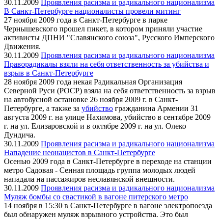
30.11.2009
Проявления расизма и радикального национализма
В Санкт-Петербурге националисты провели митинг
27 ноября 2009 года в Санкт-Петербурге в парке
Чернышевского прошел пикет, в котором приняли участие
активисты ДПНИ "Славянского союза", Русского Имперского
Движения.
30.11.2009
Проявления расизма и радикального национализма
Праворадикалы взяли на себя ответственность за убийства и
взрыв в Санкт-Петербурге
28 ноября 2009 года некая Радикальная Организация
Северной Руси (РОСР) взяла на себя ответственность за взрыв
на автобусной остановке 26 ноября 2009 г. в Санкт-
Петербурге, а также за
убийство
гражданина Армении 31
августа 2009 г. на улице Нахимова, убийство в сентябре 2009
г. на ул. Елизаровской и в октябре 2009 г. на ул. Олеко
Дундича.
30.11.2009
Проявления расизма и радикального национализма
Нападение неонацистов в Санкт-Петербурге
Осенью 2009 года в Санкт-Петербурге в переходе на станции
метро Садовая - Сенная площадь группа молодых людей
нападала на пассажиров неславянской внешности.
30.11.2009
Проявления расизма и радикального национализма
Муляж бомбы со свастикой в вагоне питерского метро
14 ноября в 15:30 в Санкт-Петербурге в вагоне электропоезда
был обнаружен муляж взрывного устройства. Это был