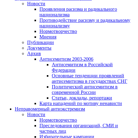
Новости
Проявления расизма и радикального
национализма
Противодействие расизму и радикальному
национализму
Нормотворчество
Мнения
Публикации
Документы
Архив
Антисемитизм 2003-2006
Антисемитизм в Российской
Федерации
Основные тенденции проявлений
антисемитизма в государствах СНГ
Политический антисемитизм в
современной России
Статьи, доклады, репортажи
Карта нападений по мотиву ненависти
Неправомерный антиэкстремизм
Новости
Нормотворчество
Преследования организаций, СМИ и
частных лиц
Избирательные кампании