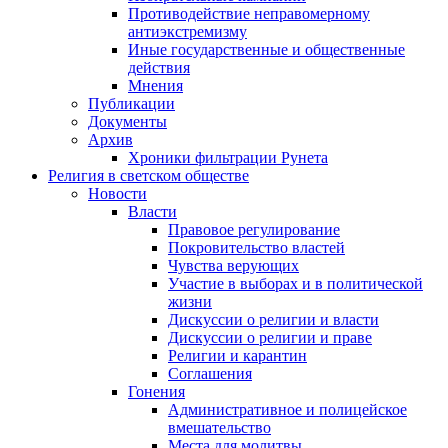
Противодействие неправомерному
антиэкстремизму
Иные государственные и общественные
действия
Мнения
Публикации
Документы
Архив
Хроники фильтрации Рунета
Религия в светском обществе
Новости
Власти
Правовое регулирование
Покровительство властей
Чувства верующих
Участие в выборах и в политической
жизни
Дискуссии о религии и власти
Дискуссии о религии и праве
Религии и карантин
Соглашения
Гонения
Административное и полицейское
вмешательство
Места для молитвы