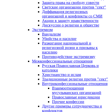
Защита права на свободу совести
Светские организации против "сект"
Диффамация религиозных
организаций и конфликты со СМИ
Акции в защиту нравственности
Дискуссии о религии и обществе
Экстремизм
Вандализм
Убийства и насилие
Разжигание национальной и
религиозной розни и призывы к
насилию
Противодействие экстремизму
Межконфессиональные отношения
Русская Православная Церковь и
католики
Христианство и ислам
Традиционные религии против "сект"
Внутриконфессиональные отношения
Взаимоотношения
мусульманских организаций
Православные юрисдикции
Прочие конфессии
Другие примеры сотрудничества и
конфликтов