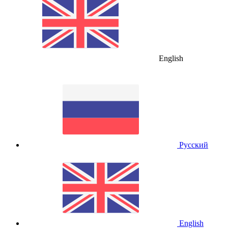
English
Русский
English