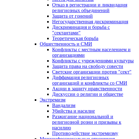
Отказ в регистрации и ликвидация
религиозных объединений
Защита от гонений
Негосударственная дискриминация
Дискриминация и борьба с
"сектантами"
Теоретическая борьба
Общественность и СМИ
Конфликты с местным населением и
организациями
Конфликты с учреждениями культуры
Защита права на свободу совести
Светские организации против "сект"
Диффамация религиозных
организаций и конфликты со СМИ
Акции в защиту нравственности
Дискуссии о религии и обществе
Экстремизм
Вандализм
Убийства и насилие
Разжигание национальной и
религиозной розни и призывы к
насилию
Противодействие экстремизму
Межконфессиональные отношения