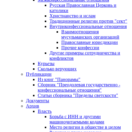
Русская Православная Церковь и
католики
Христианство и ислам
Традиционные религии против "сект"
Внутриконфессиональные отношения
Взаимоотношения
мусульманских организаций
Православные юрисдикции
Прочие конфессии
Другие примеры сотрудничества и
конфликтов
Курьезы
Сколько верующих
Публикации
Из книг "Панорамы"
Сборник "Преодолевая государственно -
конфессиональные отношения"
Статьи сборника "Пределы светскости"
Документы
Архив
Власть
Борьба с ИНН и другими
машиночитаемыми кодами
Место религии в обществе в целом