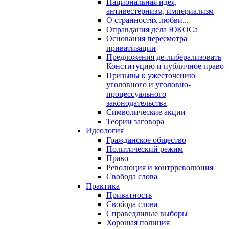
Национальная идея,
антивестернизм, империализм
О странностях любви...
Оправдания дела ЮКОСа
Основания пересмотра
приватизации
Предложения де-либерализовать
Конституцию и публичное право
Призывы к ужесточению
уголовного и уголовно-
процессуального
законодательства
Символические акции
Теории заговора
Идеология
Гражданское общество
Политический режим
Право
Революция и контрреволюция
Свобода слова
Практика
Приватность
Свобода слова
Справедливые выборы
Хорошая полиция