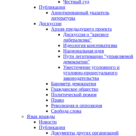
Честный суд
Публикации
Аннотированный указатель
литературы
Дискуссии
Архив предыдущего проекта
Дискуссия о "кризисе
либерализма"
Идеология консерватизма
Национальная идея
Пути легитимации "управляемой
демократии"
Ужесточение уголовного и
уголовно-процесуального
законодательства
Барометр демократии
Гражданское общество
Политический режим
Право
Революция и оппозиция
Свобода слова
Язык вражды
Новости
Публикации
Документы других организаций