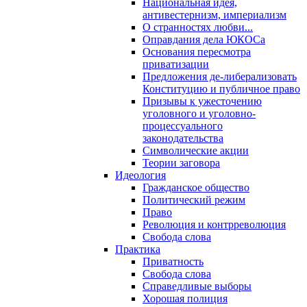
Национальная идея,
антивестернизм, империализм
О странностях любви...
Оправдания дела ЮКОСа
Основания пересмотра
приватизации
Предложения де-либерализовать
Конституцию и публичное право
Призывы к ужесточению
уголовного и уголовно-
процессуального
законодательства
Символические акции
Теории заговора
Идеология
Гражданское общество
Политический режим
Право
Революция и контрреволюция
Свобода слова
Практика
Приватность
Свобода слова
Справедливые выборы
Хорошая полиция