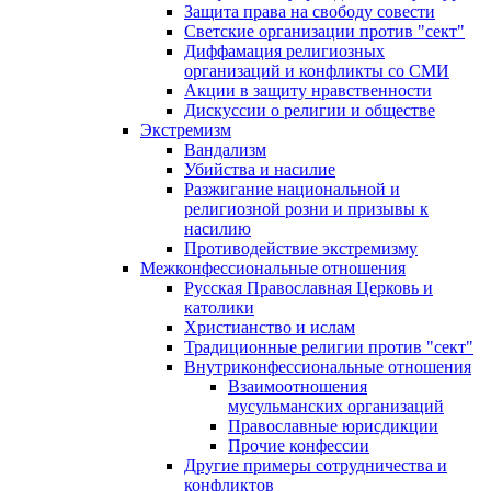
Защита права на свободу совести
Светские организации против "сект"
Диффамация религиозных
организаций и конфликты со СМИ
Акции в защиту нравственности
Дискуссии о религии и обществе
Экстремизм
Вандализм
Убийства и насилие
Разжигание национальной и
религиозной розни и призывы к
насилию
Противодействие экстремизму
Межконфессиональные отношения
Русская Православная Церковь и
католики
Христианство и ислам
Традиционные религии против "сект"
Внутриконфессиональные отношения
Взаимоотношения
мусульманских организаций
Православные юрисдикции
Прочие конфессии
Другие примеры сотрудничества и
конфликтов