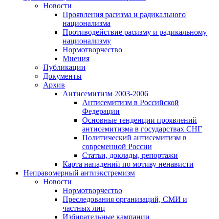
Новости
Проявления расизма и радикального
национализма
Противодействие расизму и радикальному
национализму
Нормотворчество
Мнения
Публикации
Документы
Архив
Антисемитизм 2003-2006
Антисемитизм в Российской
Федерации
Основные тенденции проявлений
антисемитизма в государствах СНГ
Политический антисемитизм в
современной России
Статьи, доклады, репортажи
Карта нападений по мотиву ненависти
Неправомерный антиэкстремизм
Новости
Нормотворчество
Преследования организаций, СМИ и
частных лиц
Избирательные кампании