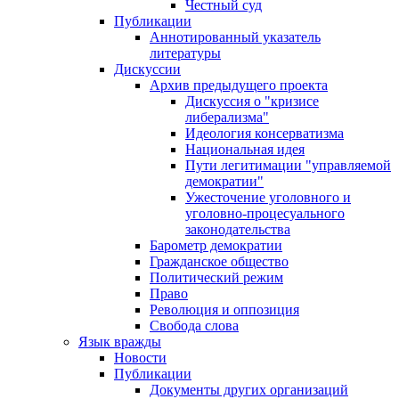
Честный суд
Публикации
Аннотированный указатель
литературы
Дискуссии
Архив предыдущего проекта
Дискуссия о "кризисе
либерализма"
Идеология консерватизма
Национальная идея
Пути легитимации "управляемой
демократии"
Ужесточение уголовного и
уголовно-процесуального
законодательства
Барометр демократии
Гражданское общество
Политический режим
Право
Революция и оппозиция
Свобода слова
Язык вражды
Новости
Публикации
Документы других организаций