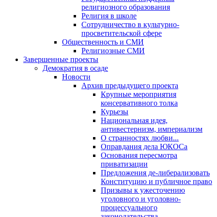
религиозного образования
Религия в школе
Сотрудничество в культурно-
просветительской сфере
Общественность и СМИ
Религиозные СМИ
Завершенные проекты
Демократия в осаде
Новости
Архив предыдущего проекта
Крупные мероприятия
консервативного толка
Курьезы
Национальная идея,
антивестернизм, империализм
О странностях любви...
Оправдания дела ЮКОСа
Основания пересмотра
приватизации
Предложения де-либерализовать
Конституцию и публичное право
Призывы к ужесточению
уголовного и уголовно-
процессуального
законодательства