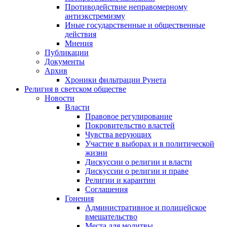
Противодействие неправомерному
антиэкстремизму
Иные государственные и общественные
действия
Мнения
Публикации
Документы
Архив
Хроники фильтрации Рунета
Религия в светском обществе
Новости
Власти
Правовое регулирование
Покровительство властей
Чувства верующих
Участие в выборах и в политической
жизни
Дискуссии о религии и власти
Дискуссии о религии и праве
Религии и карантин
Соглашения
Гонения
Административное и полицейское
вмешательство
Места для молитвы