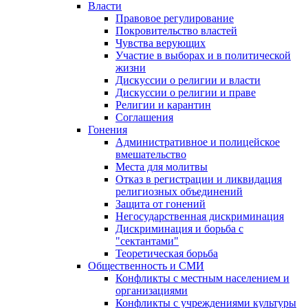
Власти
Правовое регулирование
Покровительство властей
Чувства верующих
Участие в выборах и в политической
жизни
Дискуссии о религии и власти
Дискуссии о религии и праве
Религии и карантин
Соглашения
Гонения
Административное и полицейское
вмешательство
Места для молитвы
Отказ в регистрации и ликвидация
религиозных объединений
Защита от гонений
Негосударственная дискриминация
Дискриминация и борьба с
"сектантами"
Теоретическая борьба
Общественность и СМИ
Конфликты с местным населением и
организациями
Конфликты с учреждениями культуры