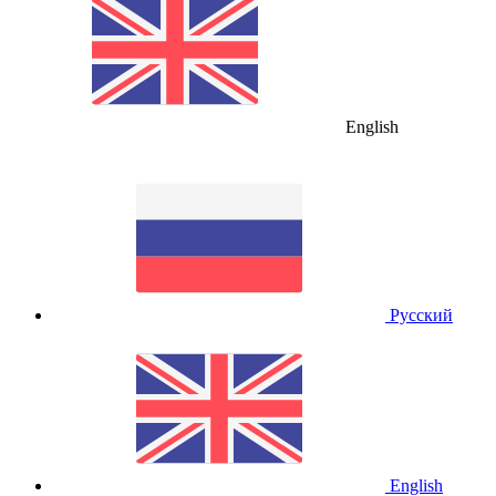
English
Русский
English