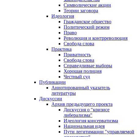
Символические акции
Теории заговора
Идеология
Гражданское общество
Политический режим
Право
Революция и контрреволюция
Свобода слова
Практика
Приватность
Свобода слова
Справедливые выборы
Хорошая полиция
Честный суд
Публикации
Аннотированный указатель
литературы
Дискуссии
Архив предыдущего проекта
Дискуссия о "кризисе
либерализма"
Идеология консерватизма
Национальная идея
Пути легитимации "управляемой