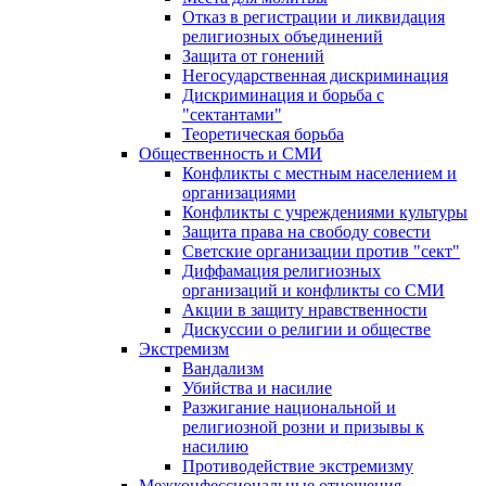
Отказ в регистрации и ликвидация
религиозных объединений
Защита от гонений
Негосударственная дискриминация
Дискриминация и борьба с
"сектантами"
Теоретическая борьба
Общественность и СМИ
Конфликты с местным населением и
организациями
Конфликты с учреждениями культуры
Защита права на свободу совести
Светские организации против "сект"
Диффамация религиозных
организаций и конфликты со СМИ
Акции в защиту нравственности
Дискуссии о религии и обществе
Экстремизм
Вандализм
Убийства и насилие
Разжигание национальной и
религиозной розни и призывы к
насилию
Противодействие экстремизму
Межконфессиональные отношения