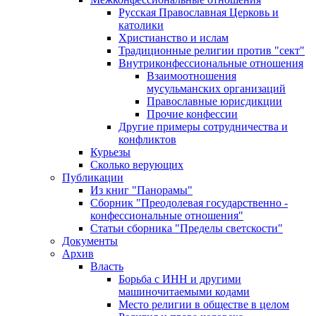
Русская Православная Церковь и
католики
Христианство и ислам
Традиционные религии против "сект"
Внутриконфессиональные отношения
Взаимоотношения
мусульманских организаций
Православные юрисдикции
Прочие конфессии
Другие примеры сотрудничества и
конфликтов
Курьезы
Сколько верующих
Публикации
Из книг "Панорамы"
Сборник "Преодолевая государственно -
конфессиональные отношения"
Статьи сборника "Пределы светскости"
Документы
Архив
Власть
Борьба с ИНН и другими
машиночитаемыми кодами
Место религии в обществе в целом