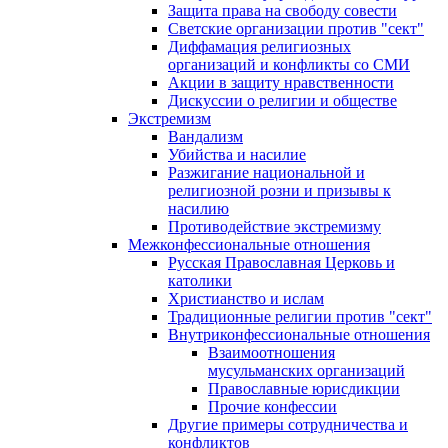
Защита права на свободу совести
Светские организации против "сект"
Диффамация религиозных
организаций и конфликты со СМИ
Акции в защиту нравственности
Дискуссии о религии и обществе
Экстремизм
Вандализм
Убийства и насилие
Разжигание национальной и
религиозной розни и призывы к
насилию
Противодействие экстремизму
Межконфессиональные отношения
Русская Православная Церковь и
католики
Христианство и ислам
Традиционные религии против "сект"
Внутриконфессиональные отношения
Взаимоотношения
мусульманских организаций
Православные юрисдикции
Прочие конфессии
Другие примеры сотрудничества и
конфликтов