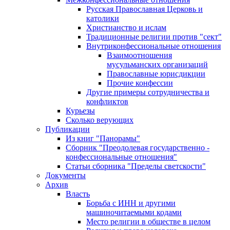
Русская Православная Церковь и
католики
Христианство и ислам
Традиционные религии против "сект"
Внутриконфессиональные отношения
Взаимоотношения
мусульманских организаций
Православные юрисдикции
Прочие конфессии
Другие примеры сотрудничества и
конфликтов
Курьезы
Сколько верующих
Публикации
Из книг "Панорамы"
Сборник "Преодолевая государственно -
конфессиональные отношения"
Статьи сборника "Пределы светскости"
Документы
Архив
Власть
Борьба с ИНН и другими
машиночитаемыми кодами
Место религии в обществе в целом