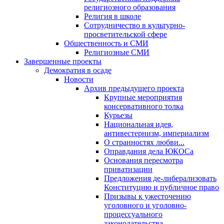
религиозного образования
Религия в школе
Сотрудничество в культурно-
просветительской сфере
Общественность и СМИ
Религиозные СМИ
Завершенные проекты
Демократия в осаде
Новости
Архив предыдущего проекта
Крупные мероприятия
консервативного толка
Курьезы
Национальная идея,
антивестернизм, империализм
О странностях любви...
Оправдания дела ЮКОСа
Основания пересмотра
приватизации
Предложения де-либерализовать
Конституцию и публичное право
Призывы к ужесточению
уголовного и уголовно-
процессуального
законодательства