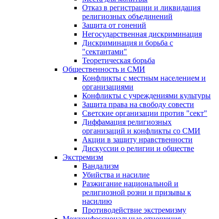
Отказ в регистрации и ликвидация
религиозных объединений
Защита от гонений
Негосударственная дискриминация
Дискриминация и борьба с
"сектантами"
Теоретическая борьба
Общественность и СМИ
Конфликты с местным населением и
организациями
Конфликты с учреждениями культуры
Защита права на свободу совести
Светские организации против "сект"
Диффамация религиозных
организаций и конфликты со СМИ
Акции в защиту нравственности
Дискуссии о религии и обществе
Экстремизм
Вандализм
Убийства и насилие
Разжигание национальной и
религиозной розни и призывы к
насилию
Противодействие экстремизму
Межконфессиональные отношения