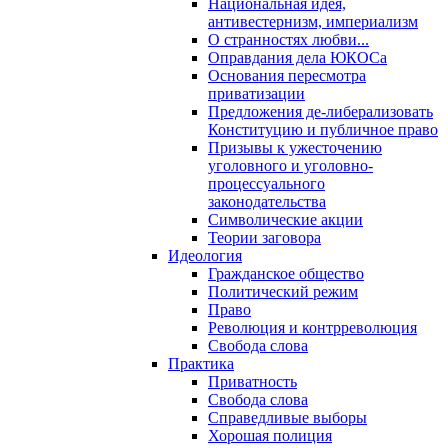
Национальная идея,
антивестернизм, империализм
О странностях любви...
Оправдания дела ЮКОСа
Основания пересмотра
приватизации
Предложения де-либерализовать
Конституцию и публичное право
Призывы к ужесточению
уголовного и уголовно-
процессуального
законодательства
Символические акции
Теории заговора
Идеология
Гражданское общество
Политический режим
Право
Революция и контрреволюция
Свобода слова
Практика
Приватность
Свобода слова
Справедливые выборы
Хорошая полиция