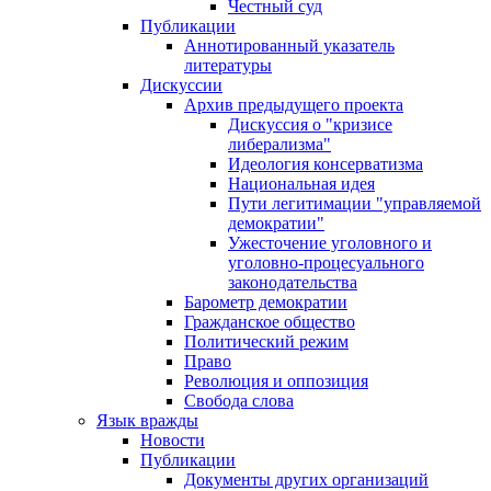
Честный суд
Публикации
Аннотированный указатель
литературы
Дискуссии
Архив предыдущего проекта
Дискуссия о "кризисе
либерализма"
Идеология консерватизма
Национальная идея
Пути легитимации "управляемой
демократии"
Ужесточение уголовного и
уголовно-процесуального
законодательства
Барометр демократии
Гражданское общество
Политический режим
Право
Революция и оппозиция
Свобода слова
Язык вражды
Новости
Публикации
Документы других организаций