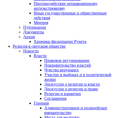
Противодействие неправомерному
антиэкстремизму
Иные государственные и общественные
действия
Мнения
Публикации
Документы
Архив
Хроники фильтрации Рунета
Религия в светском обществе
Новости
Власти
Правовое регулирование
Покровительство властей
Чувства верующих
Участие в выборах и в политической
жизни
Дискуссии о религии и власти
Дискуссии о религии и праве
Религии и карантин
Соглашения
Гонения
Административное и полицейское
вмешательство
Места для молитвы