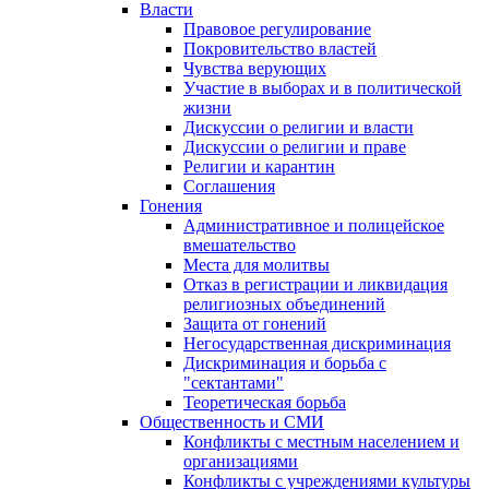
Власти
Правовое регулирование
Покровительство властей
Чувства верующих
Участие в выборах и в политической
жизни
Дискуссии о религии и власти
Дискуссии о религии и праве
Религии и карантин
Соглашения
Гонения
Административное и полицейское
вмешательство
Места для молитвы
Отказ в регистрации и ликвидация
религиозных объединений
Защита от гонений
Негосударственная дискриминация
Дискриминация и борьба с
"сектантами"
Теоретическая борьба
Общественность и СМИ
Конфликты с местным населением и
организациями
Конфликты с учреждениями культуры