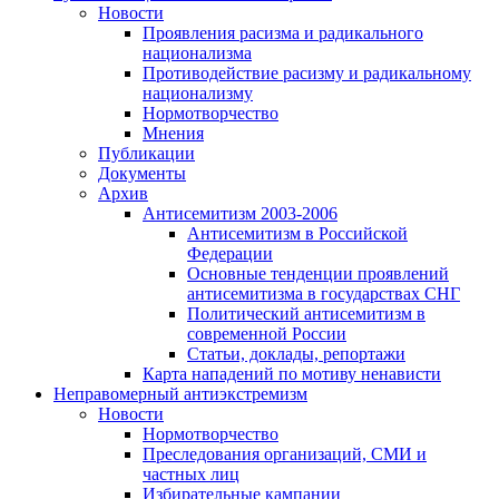
Новости
Проявления расизма и радикального
национализма
Противодействие расизму и радикальному
национализму
Нормотворчество
Мнения
Публикации
Документы
Архив
Антисемитизм 2003-2006
Антисемитизм в Российской
Федерации
Основные тенденции проявлений
антисемитизма в государствах СНГ
Политический антисемитизм в
современной России
Статьи, доклады, репортажи
Карта нападений по мотиву ненависти
Неправомерный антиэкстремизм
Новости
Нормотворчество
Преследования организаций, СМИ и
частных лиц
Избирательные кампании