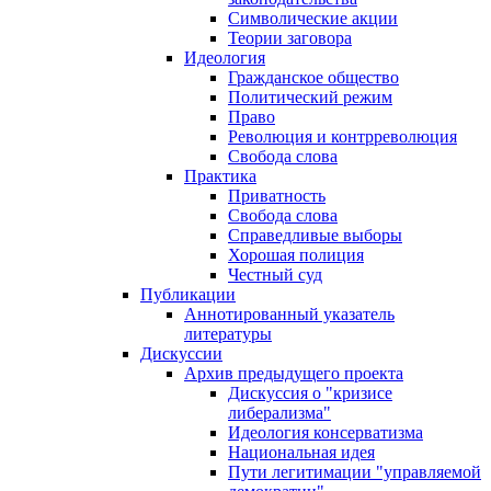
Символические акции
Теории заговора
Идеология
Гражданское общество
Политический режим
Право
Революция и контрреволюция
Свобода слова
Практика
Приватность
Свобода слова
Справедливые выборы
Хорошая полиция
Честный суд
Публикации
Аннотированный указатель
литературы
Дискуссии
Архив предыдущего проекта
Дискуссия о "кризисе
либерализма"
Идеология консерватизма
Национальная идея
Пути легитимации "управляемой