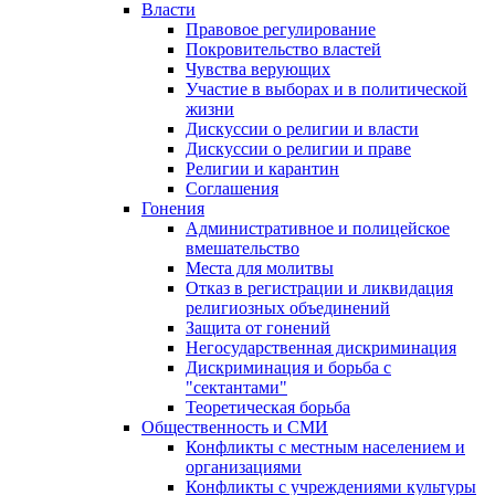
Власти
Правовое регулирование
Покровительство властей
Чувства верующих
Участие в выборах и в политической
жизни
Дискуссии о религии и власти
Дискуссии о религии и праве
Религии и карантин
Соглашения
Гонения
Административное и полицейское
вмешательство
Места для молитвы
Отказ в регистрации и ликвидация
религиозных объединений
Защита от гонений
Негосударственная дискриминация
Дискриминация и борьба с
"сектантами"
Теоретическая борьба
Общественность и СМИ
Конфликты с местным населением и
организациями
Конфликты с учреждениями культуры