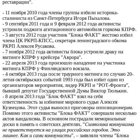
реставрации".
- 11 ноября 2010 года члены группы избили историка-
сталиниста из Санкт-Петербурга Игоря Пыхалова.
- 9 сентября 2011 года и 9 февраля 2012 года активисты
устроили поджоги агитационного автомобиля горкома КПРФ.
- 3 августа 2012 года участник "Блока ФАКТ" жестоко избил
члена ЦК РКРП-КПСС, секретаря ленинградского обкома
РКРП Алексея Русакова.
- 7 ноября 2012 года активисты блока устроили драку на
митинге КПРФ у крейсера "Аврора".
- 22 апреля 2013 года произошло нападение на участника
митинга КПРФ у Финляндского вокзала.
- 4 октября 2013 года после траурного митинга по случаю 20-
летия октябрьских событий 1993 года был избит один из
организаторов мероприятия, лидер РКРП и "РОТ-Фронта",
бывший депутат Государственной Думы Виктор Тюлькин.
- 8 апреля 2013 года "Блок ФАКТ" взял на себя
ответственность за избиение мирового судьи Алексея
Кузнецова. Этот судья выносил приговоры оппозиционерам.
Помимо этого активисты "Блока ФАКТ" совершали несколько
актов вандализма. В основном пострадали мемориальные
доски в память о советских деятелях. "
Символика коммунизма
не приветствуется на улицах российских городов. Это
лишнее. Как и сами коммунисты
", – заявляли члены "Блока