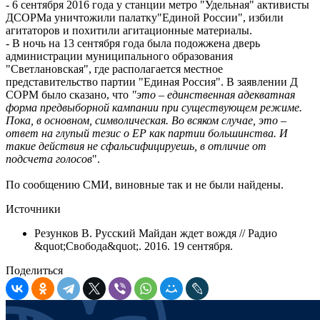
- 6 сентября 2016 года у станции метро "Удельная" активисты
ДСОРМа уничтожили палатку"Единой России", избили
агитаторов и похитили агитационные материалы.
- В ночь на 13 сентября года была подожжена дверь
администрации муниципального образования
"Светлановская", где располагается местное
представительство партии "Единая Россия". В заявлении Д
СОРМ было сказано, что
"это – единственная адекватная
форма предвыборной кампании при существующем режиме.
Пока, в основном, символическая. Во всяком случае, это –
ответ на глупый тезис о ЕР как партии большинства. И
такие действия не сфальсифицируешь, в отличие от
подсчета голосов
".
По сообщению СМИ, виновные так и не были найдены.
Источники
Резунков В. Русский Майдан ждет вождя // Радио
&quot;Свобода&quot;. 2016. 19 сентября.
Поделиться