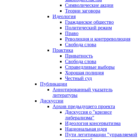
Символические акции
Теории заговора
Идеология
Гражданское общество
Политический режим
Право
Революция и контрреволюция
Свобода слова
Практика
Приватность
Свобода слова
Справедливые выборы
Хорошая полиция
Честный суд
Публикации
Аннотированный указатель
литературы
Дискуссии
Архив предыдущего проекта
Дискуссия о "кризисе
либерализма"
Идеология консерватизма
Национальная идея
Пути легитимации "управляемой