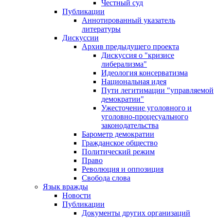
Честный суд
Публикации
Аннотированный указатель
литературы
Дискуссии
Архив предыдущего проекта
Дискуссия о "кризисе
либерализма"
Идеология консерватизма
Национальная идея
Пути легитимации "управляемой
демократии"
Ужесточение уголовного и
уголовно-процесуального
законодательства
Барометр демократии
Гражданское общество
Политический режим
Право
Революция и оппозиция
Свобода слова
Язык вражды
Новости
Публикации
Документы других организаций