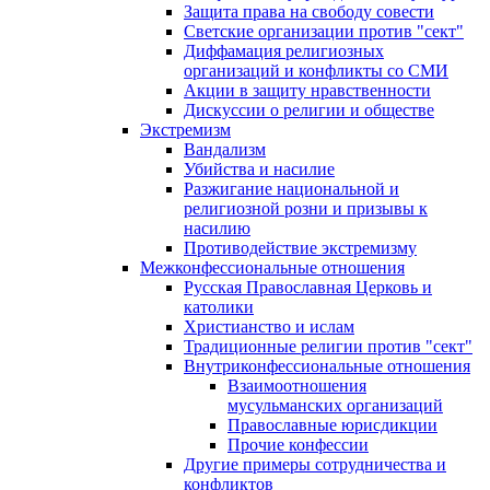
Защита права на свободу совести
Светские организации против "сект"
Диффамация религиозных
организаций и конфликты со СМИ
Акции в защиту нравственности
Дискуссии о религии и обществе
Экстремизм
Вандализм
Убийства и насилие
Разжигание национальной и
религиозной розни и призывы к
насилию
Противодействие экстремизму
Межконфессиональные отношения
Русская Православная Церковь и
католики
Христианство и ислам
Традиционные религии против "сект"
Внутриконфессиональные отношения
Взаимоотношения
мусульманских организаций
Православные юрисдикции
Прочие конфессии
Другие примеры сотрудничества и
конфликтов