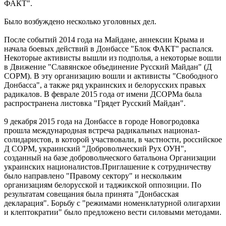
ФАКТ".
Было возбуждено несколько уголовных дел.
После событий 2014 года на Майдане, аннексии Крыма и
начала боевых действий в Донбассе "Блок ФАКТ" распался.
Некоторые активисты вышли из подполья, а некоторые вошли
в Движение "Славянское объединение Русский Майдан" (Д
СОРМ). В эту организацию вошли и активисты "Свободного
Донбасса", а также ряд украинских и белорусских правых
радикалов. В феврале 2015 года от имени ДСОРМа была
распространена листовка "Грядет Русский Майдан".
9 декабря 2015 года на Донбассе в городе Новогродовка
прошла международная встреча радикальных национал-
солидаристов, в которой участвовали, в частности, российское
Д СОРМ, украинский "Добровольческий Рух ОУН",
созданный на базе добровольческого батальона Организации
украинских националистов.Приглашение к сотрудничеству
было направлено "Правому сектору" и нескольким
организациям белорусской и таджикской оппозиции. По
результатам совещания была принята "Донбасская
декларация". Борьбу с "режимами номенклатурной олигархии
и клептократии" было предложено вести силовыми методами.