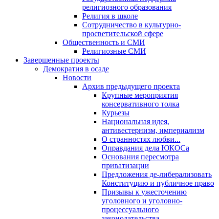
религиозного образования
Религия в школе
Сотрудничество в культурно-
просветительской сфере
Общественность и СМИ
Религиозные СМИ
Завершенные проекты
Демократия в осаде
Новости
Архив предыдущего проекта
Крупные мероприятия
консервативного толка
Курьезы
Национальная идея,
антивестернизм, империализм
О странностях любви...
Оправдания дела ЮКОСа
Основания пересмотра
приватизации
Предложения де-либерализовать
Конституцию и публичное право
Призывы к ужесточению
уголовного и уголовно-
процессуального
законодательства