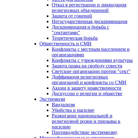
Отказ в регистрации и ликвидация
религиозных объединений
Защита от гонений
Негосударственная дискриминация
Дискриминация и борьба с
"сектантами"
Теоретическая борьба
Общественность и СМИ
Конфликты с местным населением и
организациями
Конфликты с учреждениями культуры
Защита права на свободу совести
Светские организации против "сект"
Диффамация религиозных
организаций и конфликты со СМИ
Акции в защиту нравственности
Дискуссии о религии и обществе
Экстремизм
Вандализм
Убийства и насилие
Разжигание национальной и
религиозной розни и призывы к
насилию
Противодействие экстремизму
Межконфессиональные отношения