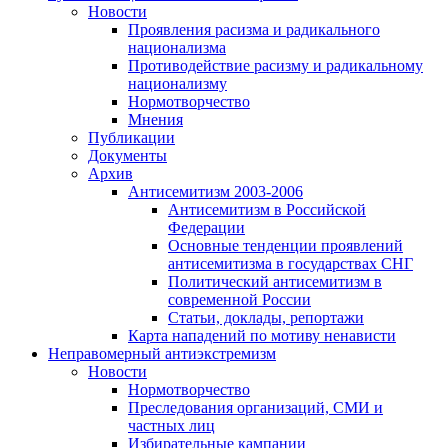
Новости
Проявления расизма и радикального
национализма
Противодействие расизму и радикальному
национализму
Нормотворчество
Мнения
Публикации
Документы
Архив
Антисемитизм 2003-2006
Антисемитизм в Российской
Федерации
Основные тенденции проявлений
антисемитизма в государствах СНГ
Политический антисемитизм в
современной России
Статьи, доклады, репортажи
Карта нападений по мотиву ненависти
Неправомерный антиэкстремизм
Новости
Нормотворчество
Преследования организаций, СМИ и
частных лиц
Избирательные кампании