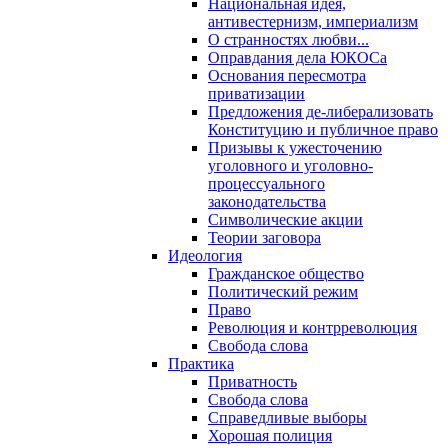
Национальная идея,
антивестернизм, империализм
О странностях любви...
Оправдания дела ЮКОСа
Основания пересмотра
приватизации
Предложения де-либерализовать
Конституцию и публичное право
Призывы к ужесточению
уголовного и уголовно-
процессуального
законодательства
Символические акции
Теории заговора
Идеология
Гражданское общество
Политический режим
Право
Революция и контрреволюция
Свобода слова
Практика
Приватность
Свобода слова
Справедливые выборы
Хорошая полиция