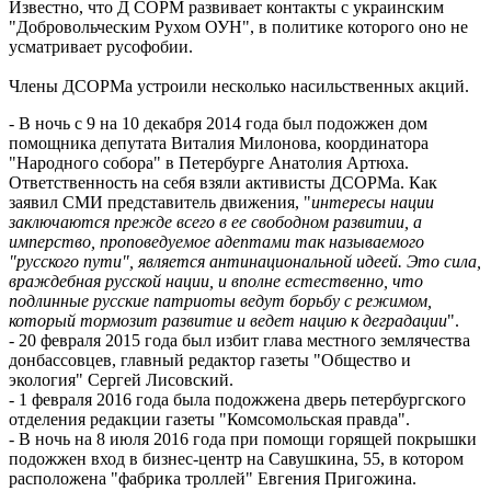
Известно, что Д СОРМ развивает контакты с украинским
"Добровольческим Рухом ОУН", в политике которого оно не
усматривает русофобии.
Члены ДСОРМа устроили несколько насильственных акций.
- В ночь с 9 на 10 декабря 2014 года был подожжен дом
помощника депутата Виталия Милонова, координатора
"Народного собора" в Петербурге Анатолия Артюха.
Ответственность на себя взяли активисты ДСОРМа. Как
заявил СМИ представитель движения, "
интересы нации
заключаются прежде всего в ее свободном развитии, а
имперство, проповедуемое адептами так называемого
"русского пути", является антинациональной идеей. Это сила,
враждебная русской нации, и вполне естественно, что
подлинные русские патриоты ведут борьбу с режимом,
который тормозит развитие и ведет нацию к деградации
".
- 20 февраля 2015 года был избит глава местного землячества
донбассовцев, главный редактор газеты "Общество и
экология" Сергей Лисовский.
- 1 февраля 2016 года была подожжена дверь петербургского
отделения редакции газеты "Комсомольская правда".
- В ночь на 8 июля 2016 года при помощи горящей покрышки
подожжен вход в бизнес-центр на Савушкина, 55, в котором
расположена "фабрика троллей" Евгения Пригожина.