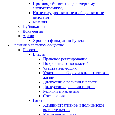
Противодействие неправомерному
антиэкстремизму
Иные государственные и общественные
действия
Мнения
Публикации
Документы
Архив
Хроники фильтрации Рунета
Религия в светском обществе
Новости
Власти
Правовое регулирование
Покровительство властей
Чувства верующих
Участие в выборах и в политической
жизни
Дискуссии о религии и власти
Дискуссии о религии и праве
Религии и карантин
Соглашения
Гонения
Административное и полицейское
вмешательство
Места для молитвы