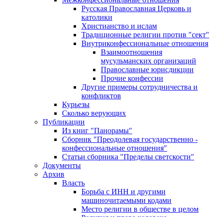
Русская Православная Церковь и
католики
Христианство и ислам
Традиционные религии против "сект"
Внутриконфессиональные отношения
Взаимоотношения
мусульманских организаций
Православные юрисдикции
Прочие конфессии
Другие примеры сотрудничества и
конфликтов
Курьезы
Сколько верующих
Публикации
Из книг "Панорамы"
Сборник "Преодолевая государственно -
конфессиональные отношения"
Статьи сборника "Пределы светскости"
Документы
Архив
Власть
Борьба с ИНН и другими
машиночитаемыми кодами
Место религии в обществе в целом