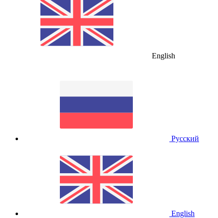
English
Русский
English