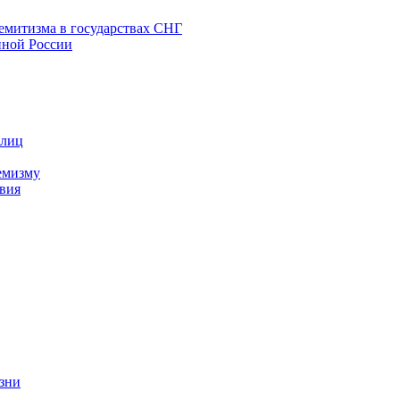
емитизма в государствах СНГ
нной России
 лиц
емизму
вия
изни