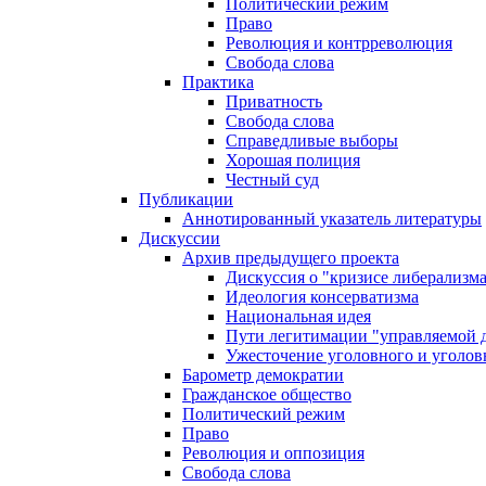
Политический режим
Право
Революция и контрреволюция
Свобода слова
Практика
Приватность
Свобода слова
Справедливые выборы
Хорошая полиция
Честный суд
Публикации
Аннотированный указатель литературы
Дискуссии
Архив предыдущего проекта
Дискуссия о "кризисе либерализм
Идеология консерватизма
Национальная идея
Пути легитимации "управляемой 
Ужесточение уголовного и уголов
Барометр демократии
Гражданское общество
Политический режим
Право
Революция и оппозиция
Свобода слова