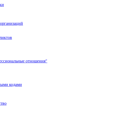
ки
организаций
ликтов
фессиональные отношения"
мыми кодами
ство