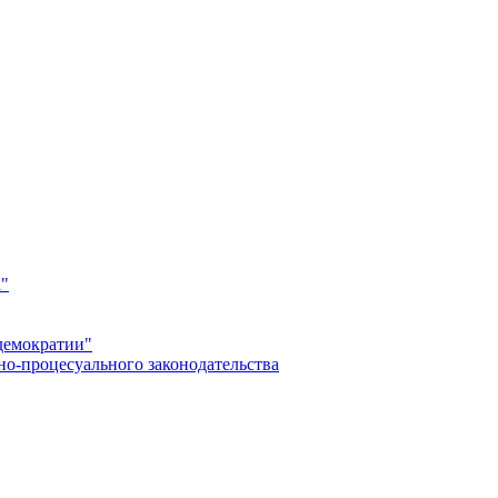
а"
демократии"
но-процесуального законодательства