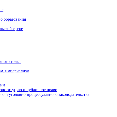
ве
го образования
льской сфере
вного толка
зм, империализм
ции
Конституцию и публичное право
о и уголовно-процессуального законодательства