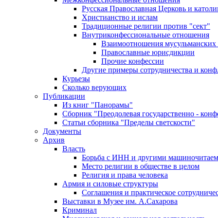
Русская Православная Церковь и католи
Христианство и ислам
Традиционные религии против "сект"
Внутриконфессиональные отношения
Взаимоотношения мусульманских 
Православные юрисдикции
Прочие конфессии
Другие примеры сотрудничества и конф
Курьезы
Сколько верующих
Публикации
Из книг "Панорамы"
Сборник "Преодолевая государственно - кон
Статьи сборника "Пределы светскости"
Документы
Архив
Власть
Борьба с ИНН и другими машиночитае
Место религии в обществе в целом
Религия и права человека
Армия и силовые структуры
Соглашения и практическое сотрудниче
Выставки в Музее им. А.Сахарова
Криминал