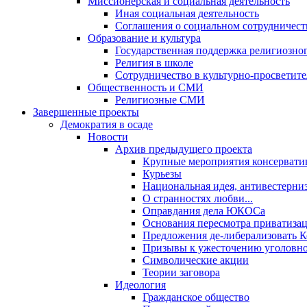
Миссионерская и социальная деятельность
Иная социальная деятельность
Соглашения о социальном сотрудничест
Образование и культура
Государственная поддержка религиозно
Религия в школе
Сотрудничество в культурно-просветите
Общественность и СМИ
Религиозные СМИ
Завершенные проекты
Демократия в осаде
Новости
Архив предыдущего проекта
Крупные мероприятия консервати
Курьезы
Национальная идея, антивестерни
О странностях любви...
Оправдания дела ЮКОСа
Основания пересмотра приватиза
Предложения де-либерализовать 
Призывы к ужесточению уголовног
Символические акции
Теории заговора
Идеология
Гражданское общество