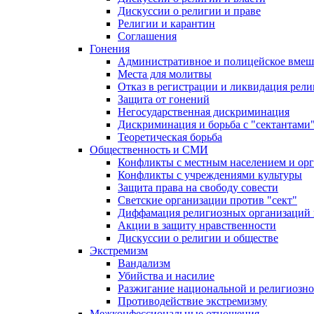
Дискуссии о религии и праве
Религии и карантин
Соглашения
Гонения
Административное и полицейское вмеш
Места для молитвы
Отказ в регистрации и ликвидация рел
Защита от гонений
Негосударственная дискриминация
Дискриминация и борьба с "сектантами
Теоретическая борьба
Общественность и СМИ
Конфликты с местным населением и ор
Конфликты с учреждениями культуры
Защита права на свободу совести
Светские организации против "сект"
Диффамация религиозных организаций
Акции в защиту нравственности
Дискуссии о религии и обществе
Экстремизм
Вандализм
Убийства и насилие
Разжигание национальной и религиозно
Противодействие экстремизму
Межконфессиональные отношения