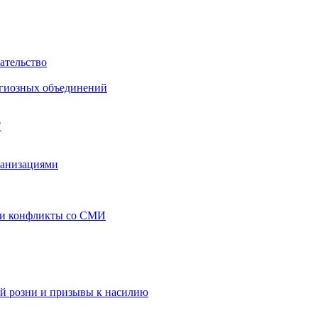
ательство
игиозных объединений
"
ганизациями
 и конфликты со СМИ
й розни и призывы к насилию