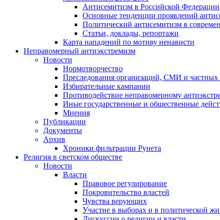
Антисемитизм в Российской Федерации
Основные тенденции проявлений антис
Политический антисемитизм в совреме
Статьи, доклады, репортажи
Карта нападений по мотиву ненависти
Неправомерный антиэкстремизм
Новости
Нормотворчество
Преследования организаций, СМИ и частных
Избирательные кампании
Противодействие неправомерному антиэкстр
Иные государственные и общественные дейст
Мнения
Публикации
Документы
Архив
Хроники фильтрации Рунета
Религия в светском обществе
Новости
Власти
Правовое регулирование
Покровительство властей
Чувства верующих
Участие в выборах и в политической ж
Дискуссии о религии и власти