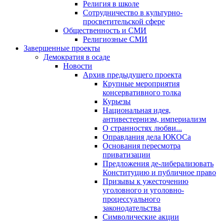
Религия в школе
Сотрудничество в культурно-
просветительской сфере
Общественность и СМИ
Религиозные СМИ
Завершенные проекты
Демократия в осаде
Новости
Архив предыдущего проекта
Крупные мероприятия
консервативного толка
Курьезы
Национальная идея,
антивестернизм, империализм
О странностях любви...
Оправдания дела ЮКОСа
Основания пересмотра
приватизации
Предложения де-либерализовать
Конституцию и публичное право
Призывы к ужесточению
уголовного и уголовно-
процессуального
законодательства
Символические акции