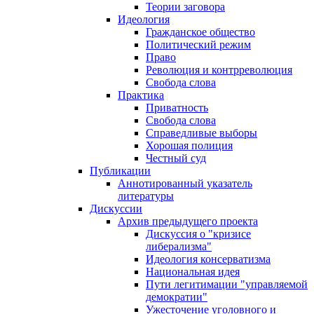
Теории заговора
Идеология
Гражданское общество
Политический режим
Право
Революция и контрреволюция
Свобода слова
Практика
Приватность
Свобода слова
Справедливые выборы
Хорошая полиция
Честный суд
Публикации
Аннотированный указатель
литературы
Дискуссии
Архив предыдущего проекта
Дискуссия о "кризисе
либерализма"
Идеология консерватизма
Национальная идея
Пути легитимации "управляемой
демократии"
Ужесточение уголовного и