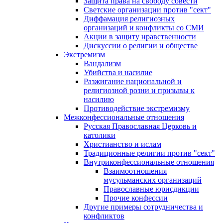
Защита права на свободу совести
Светские организации против "сект"
Диффамация религиозных
организаций и конфликты со СМИ
Акции в защиту нравственности
Дискуссии о религии и обществе
Экстремизм
Вандализм
Убийства и насилие
Разжигание национальной и
религиозной розни и призывы к
насилию
Противодействие экстремизму
Межконфессиональные отношения
Русская Православная Церковь и
католики
Христианство и ислам
Традиционные религии против "сект"
Внутриконфессиональные отношения
Взаимоотношения
мусульманских организаций
Православные юрисдикции
Прочие конфессии
Другие примеры сотрудничества и
конфликтов