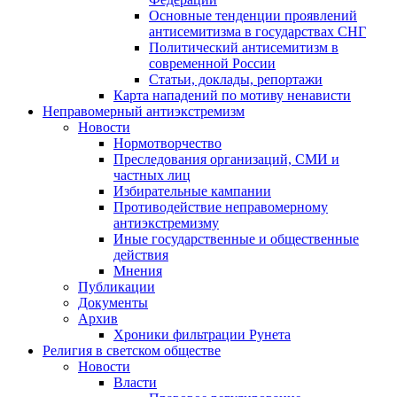
Основные тенденции проявлений
антисемитизма в государствах СНГ
Политический антисемитизм в
современной России
Статьи, доклады, репортажи
Карта нападений по мотиву ненависти
Неправомерный антиэкстремизм
Новости
Нормотворчество
Преследования организаций, СМИ и
частных лиц
Избирательные кампании
Противодействие неправомерному
антиэкстремизму
Иные государственные и общественные
действия
Мнения
Публикации
Документы
Архив
Хроники фильтрации Рунета
Религия в светском обществе
Новости
Власти