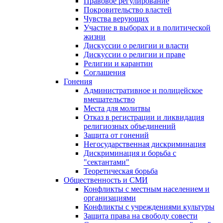
Правовое регулирование
Покровительство властей
Чувства верующих
Участие в выборах и в политической
жизни
Дискуссии о религии и власти
Дискуссии о религии и праве
Религии и карантин
Соглашения
Гонения
Административное и полицейское
вмешательство
Места для молитвы
Отказ в регистрации и ликвидация
религиозных объединений
Защита от гонений
Негосударственная дискриминация
Дискриминация и борьба с
"сектантами"
Теоретическая борьба
Общественность и СМИ
Конфликты с местным населением и
организациями
Конфликты с учреждениями культуры
Защита права на свободу совести