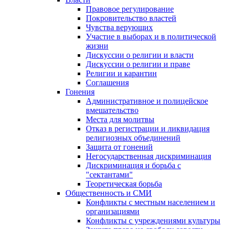
Правовое регулирование
Покровительство властей
Чувства верующих
Участие в выборах и в политической
жизни
Дискуссии о религии и власти
Дискуссии о религии и праве
Религии и карантин
Соглашения
Гонения
Административное и полицейское
вмешательство
Места для молитвы
Отказ в регистрации и ликвидация
религиозных объединений
Защита от гонений
Негосударственная дискриминация
Дискриминация и борьба с
"сектантами"
Теоретическая борьба
Общественность и СМИ
Конфликты с местным населением и
организациями
Конфликты с учреждениями культуры