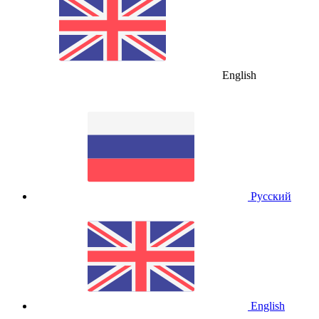
English
Русский
English