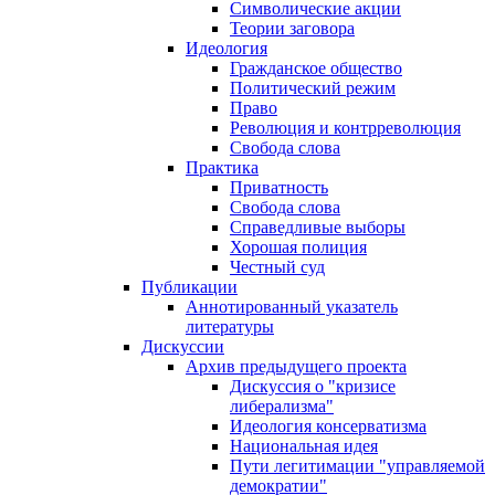
Символические акции
Теории заговора
Идеология
Гражданское общество
Политический режим
Право
Революция и контрреволюция
Свобода слова
Практика
Приватность
Свобода слова
Справедливые выборы
Хорошая полиция
Честный суд
Публикации
Аннотированный указатель
литературы
Дискуссии
Архив предыдущего проекта
Дискуссия о "кризисе
либерализма"
Идеология консерватизма
Национальная идея
Пути легитимации "управляемой
демократии"