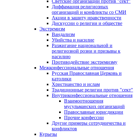
Светские организации против "сект"
Диффамация религиозных
организаций и конфликты со СМИ
Акции в защиту нравственности
Дискуссии о религии и обществе
Экстремизм
Вандализм
Убийства и насилие
Разжигание национальной и
религиозной розни и призывы к
насилию
Противодействие экстремизму
Межконфессиональные отношения
Русская Православная Церковь и
католики
Христианство и ислам
Традиционные религии против "сект"
Внутриконфессиональные отношения
Взаимоотношения
мусульманских организаций
Православные юрисдикции
Прочие конфессии
Другие примеры сотрудничества и
конфликтов
Курьезы