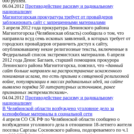
000 рублей.
06.04.2012
Противодействие расизму и радикальному
национализму
Магнитогорская прокуратура требует от провайдеров
заблокировать сайт с запрещенными материалами
3 апреля 2012 года прокуратура Ленинского района
Магнитогорска (Челябинская область) сообщила о том, что
направила всуд семь исковых заявлений, в которых требует от
городских провайдеров ограничить доступ к сайту,
опубликовавшему некие религиозные тексты, включенные в
Федеральный список экстремистских материалов. 6 апреля
2012 года Денис Баглаев, старший помощник прокурора
Ленинского района Магнитогорска, пояснил, что «
данный
сайт больше направлен на распространение искаженного
понимания ислама, то есть призыва к священной религиозной
войне, популяризации в массах радикальных идей, на сайте
выявлено порядка 50 литературных источников, ранее
признанных экстремистскими
».
04.04.2012
Противодействие расизму и радикальному
национализму
В Челябинской области возбуждено уголовное дело за
ксенофобные материалы в социальной сети
4 апреля СО СК РФ по Челябинской области сообщено о
возбуждении уголовного дела в отношении 18-летнего жителя
поселка Саргазы Сосновского района, подозреваемого по ч.1