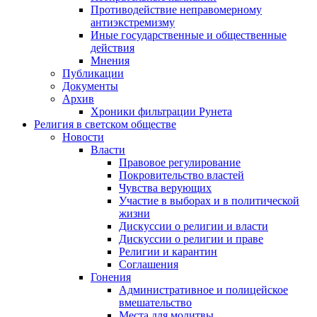
Противодействие неправомерному
антиэкстремизму
Иные государственные и общественные
действия
Мнения
Публикации
Документы
Архив
Хроники фильтрации Рунета
Религия в светском обществе
Новости
Власти
Правовое регулирование
Покровительство властей
Чувства верующих
Участие в выборах и в политической
жизни
Дискуссии о религии и власти
Дискуссии о религии и праве
Религии и карантин
Соглашения
Гонения
Административное и полицейское
вмешательство
Места для молитвы