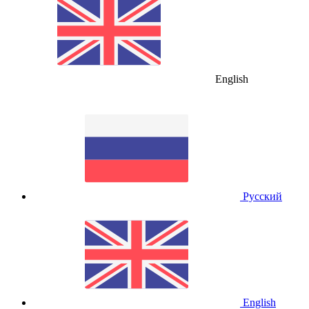
English
Русский
English