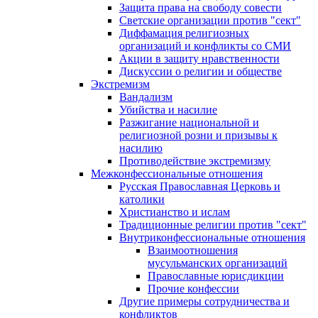
Защита права на свободу совести
Светские организации против "сект"
Диффамация религиозных
организаций и конфликты со СМИ
Акции в защиту нравственности
Дискуссии о религии и обществе
Экстремизм
Вандализм
Убийства и насилие
Разжигание национальной и
религиозной розни и призывы к
насилию
Противодействие экстремизму
Межконфессиональные отношения
Русская Православная Церковь и
католики
Христианство и ислам
Традиционные религии против "сект"
Внутриконфессиональные отношения
Взаимоотношения
мусульманских организаций
Православные юрисдикции
Прочие конфессии
Другие примеры сотрудничества и
конфликтов