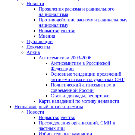
Новости
Проявления расизма и радикального
национализма
Противодействие расизму и радикальному
национализму
Нормотворчество
Мнения
Публикации
Документы
Архив
Антисемитизм 2003-2006
Антисемитизм в Российской
Федерации
Основные тенденции проявлений
антисемитизма в государствах СНГ
Политический антисемитизм в
современной России
Статьи, доклады, репортажи
Карта нападений по мотиву ненависти
Неправомерный антиэкстремизм
Новости
Нормотворчество
Преследования организаций, СМИ и
частных лиц
Избирательные кампании