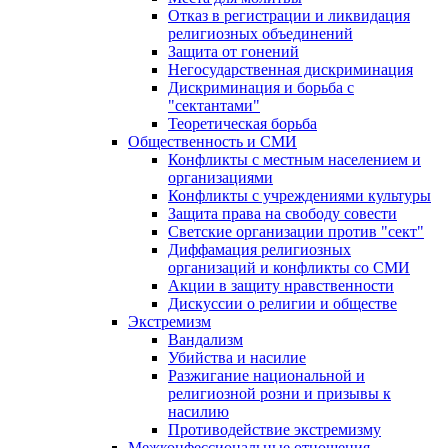
Отказ в регистрации и ликвидация
религиозных объединений
Защита от гонений
Негосударственная дискриминация
Дискриминация и борьба с
"сектантами"
Теоретическая борьба
Общественность и СМИ
Конфликты с местным населением и
организациями
Конфликты с учреждениями культуры
Защита права на свободу совести
Светские организации против "сект"
Диффамация религиозных
организаций и конфликты со СМИ
Акции в защиту нравственности
Дискуссии о религии и обществе
Экстремизм
Вандализм
Убийства и насилие
Разжигание национальной и
религиозной розни и призывы к
насилию
Противодействие экстремизму
Межконфессиональные отношения