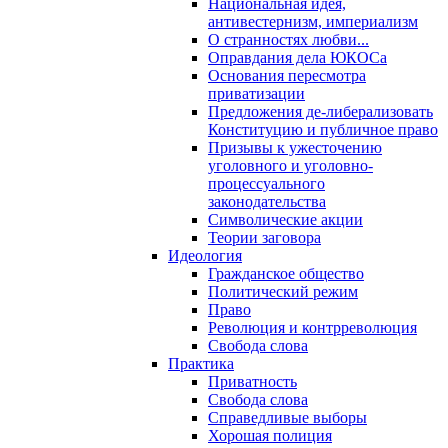
Национальная идея,
антивестернизм, империализм
О странностях любви...
Оправдания дела ЮКОСа
Основания пересмотра
приватизации
Предложения де-либерализовать
Конституцию и публичное право
Призывы к ужесточению
уголовного и уголовно-
процессуального
законодательства
Символические акции
Теории заговора
Идеология
Гражданское общество
Политический режим
Право
Революция и контрреволюция
Свобода слова
Практика
Приватность
Свобода слова
Справедливые выборы
Хорошая полиция