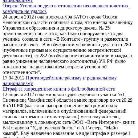
национализму
Озерск: Уголовное дело в отношении несовершеннолетних
возбудить не удалось
24 апреля 2012 года прокуратура ЗАТО города Озерск
Челябинской области сообщила о том, что внесла начальнику
Управления образования и директору школы № 25
представления после того, как было обнаружено, что два
ученика создали в сети «В Контакте» группу и разместили
расистский текст. В возбуждении уголовного дела по ст.280
(публичные призывы к осуществлению экстремистской
деятельности), ст.282 (возбуждение ненависти или вражды, а
равно унижение человеческого достоинства) УК РФ было
отказано за "не достижением возраста уголовной
ответственности".
17.04.2012
Противодействие расизму и радикальному
национализму
Штраф за запрещенные книги в файлообменной сети
12 апреля 2012 года мировой судья судебного участка №1
Снежинска Челябинской области вынес приговор по ст.20.29
КоАП РФ (массовое распространение экстремистских
материалов, включенных в опубликованный федеральный
список экстремистских материалов) местному жителю,
выложившему в локальную сеть ООО «Вега-Интернет» книги
В.Истархова "Удар русских богов" и А.Гитлера "Майн
кампф". Ему назначено наказание в виде штрафа в размере 1