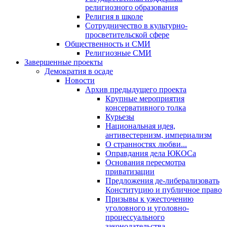
религиозного образования
Религия в школе
Сотрудничество в культурно-
просветительской сфере
Общественность и СМИ
Религиозные СМИ
Завершенные проекты
Демократия в осаде
Новости
Архив предыдущего проекта
Крупные мероприятия
консервативного толка
Курьезы
Национальная идея,
антивестернизм, империализм
О странностях любви...
Оправдания дела ЮКОСа
Основания пересмотра
приватизации
Предложения де-либерализовать
Конституцию и публичное право
Призывы к ужесточению
уголовного и уголовно-
процессуального
законодательства