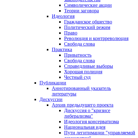
Символические акции
Теории заговора
Идеология
Гражданское общество
Политический режим
Право
Революция и контрреволюция
Свобода слова
Практика
Приватность
Свобода слова
Справедливые выборы
Хорошая полиция
Честный суд
Публикации
Аннотированный указатель
литературы
Дискуссии
Архив предыдущего проекта
Дискуссия о "кризисе
либерализма"
Идеология консерватизма
Национальная идея
Пути легитимации "управляемой