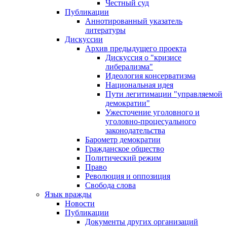
Честный суд
Публикации
Аннотированный указатель
литературы
Дискуссии
Архив предыдущего проекта
Дискуссия о "кризисе
либерализма"
Идеология консерватизма
Национальная идея
Пути легитимации "управляемой
демократии"
Ужесточение уголовного и
уголовно-процесуального
законодательства
Барометр демократии
Гражданское общество
Политический режим
Право
Революция и оппозиция
Свобода слова
Язык вражды
Новости
Публикации
Документы других организаций