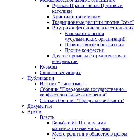
Русская Православная Церковь и
католики
Христианство и ислам
Традиционные религии против "сект"
Внутриконфессиональные отношения
Взаимоотношения
мусульманских организаций
Православные юрисдикции
Прочие конфессии
Другие примеры сотрудничества и
конфликтов
Курьезы
Сколько верующих
Публикации
Из книг "Панорамы"
Сборник "Преодолевая государственно -
конфессиональные отношения"
Статьи сборника "Пределы светскости"
Документы
Архив
Власть
Борьба с ИНН и другими
машиночитаемыми кодами
Место религии в обществе в целом