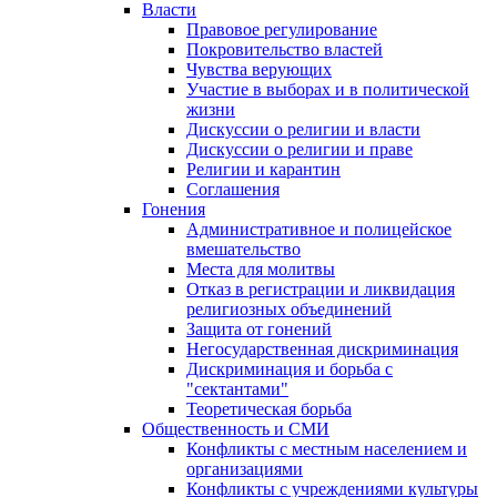
Власти
Правовое регулирование
Покровительство властей
Чувства верующих
Участие в выборах и в политической
жизни
Дискуссии о религии и власти
Дискуссии о религии и праве
Религии и карантин
Соглашения
Гонения
Административное и полицейское
вмешательство
Места для молитвы
Отказ в регистрации и ликвидация
религиозных объединений
Защита от гонений
Негосударственная дискриминация
Дискриминация и борьба с
"сектантами"
Теоретическая борьба
Общественность и СМИ
Конфликты с местным населением и
организациями
Конфликты с учреждениями культуры