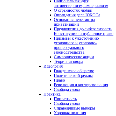
Национальная идея,
антивестернизм, империализм
О странностях любви...
Оправдания дела ЮКОСа
Основания пересмотра
приватизации
Предложения де-либерализовать
Конституцию и публичное право
Призывы к ужесточению
уголовного и уголовно-
процессуального
законодательства
Символические акции
Теории заговора
Идеология
Гражданское общество
Политический режим
Право
Революция и контрреволюция
Свобода слова
Практика
Приватность
Свобода слова
Справедливые выборы
Хорошая полиция