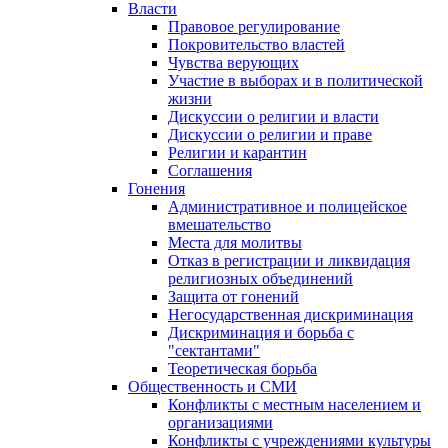
Власти
Правовое регулирование
Покровительство властей
Чувства верующих
Участие в выборах и в политической
жизни
Дискуссии о религии и власти
Дискуссии о религии и праве
Религии и карантин
Соглашения
Гонения
Административное и полицейское
вмешательство
Места для молитвы
Отказ в регистрации и ликвидация
религиозных объединений
Защита от гонений
Негосударственная дискриминация
Дискриминация и борьба с
"сектантами"
Теоретическая борьба
Общественность и СМИ
Конфликты с местным населением и
организациями
Конфликты с учреждениями культуры