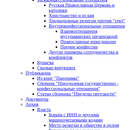
Русская Православная Церковь и
католики
Христианство и ислам
Традиционные религии против "сект"
Внутриконфессиональные отношения
Взаимоотношения
мусульманских организаций
Православные юрисдикции
Прочие конфессии
Другие примеры сотрудничества и
конфликтов
Курьезы
Сколько верующих
Публикации
Из книг "Панорамы"
Сборник "Преодолевая государственно -
конфессиональные отношения"
Статьи сборника "Пределы светскости"
Документы
Архив
Власть
Борьба с ИНН и другими
машиночитаемыми кодами
Место религии в обществе в целом