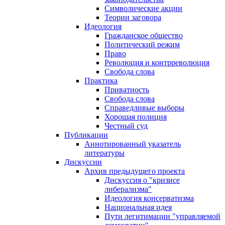
Символические акции
Теории заговора
Идеология
Гражданское общество
Политический режим
Право
Революция и контрреволюция
Свобода слова
Практика
Приватность
Свобода слова
Справедливые выборы
Хорошая полиция
Честный суд
Публикации
Аннотированный указатель
литературы
Дискуссии
Архив предыдущего проекта
Дискуссия о "кризисе
либерализма"
Идеология консерватизма
Национальная идея
Пути легитимации "управляемой