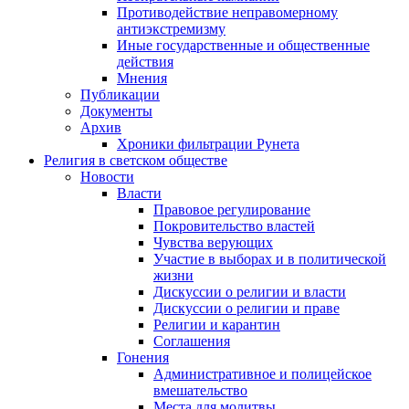
Противодействие неправомерному
антиэкстремизму
Иные государственные и общественные
действия
Мнения
Публикации
Документы
Архив
Хроники фильтрации Рунета
Религия в светском обществе
Новости
Власти
Правовое регулирование
Покровительство властей
Чувства верующих
Участие в выборах и в политической
жизни
Дискуссии о религии и власти
Дискуссии о религии и праве
Религии и карантин
Соглашения
Гонения
Административное и полицейское
вмешательство
Места для молитвы