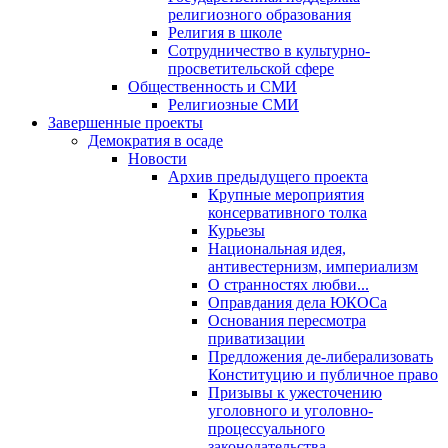
религиозного образования
Религия в школе
Сотрудничество в культурно-
просветительской сфере
Общественность и СМИ
Религиозные СМИ
Завершенные проекты
Демократия в осаде
Новости
Архив предыдущего проекта
Крупные мероприятия
консервативного толка
Курьезы
Национальная идея,
антивестернизм, империализм
О странностях любви...
Оправдания дела ЮКОСа
Основания пересмотра
приватизации
Предложения де-либерализовать
Конституцию и публичное право
Призывы к ужесточению
уголовного и уголовно-
процессуального
законодательства