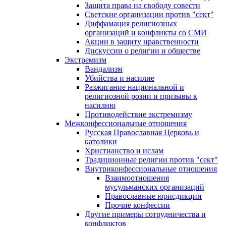
Защита права на свободу совести
Светские организации против "сект"
Диффамация религиозных
организаций и конфликты со СМИ
Акции в защиту нравственности
Дискуссии о религии и обществе
Экстремизм
Вандализм
Убийства и насилие
Разжигание национальной и
религиозной розни и призывы к
насилию
Противодействие экстремизму
Межконфессиональные отношения
Русская Православная Церковь и
католики
Христианство и ислам
Традиционные религии против "сект"
Внутриконфессиональные отношения
Взаимоотношения
мусульманских организаций
Православные юрисдикции
Прочие конфессии
Другие примеры сотрудничества и
конфликтов