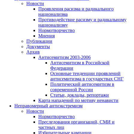
Новости
Проявления расизма и радикального
национализма
Противодействие расизму и радикальному
национализму
Нормотворчество
Мнения
Публикации
Документы
Архив
Антисемитизм 2003-2006
Антисемитизм в Российской
Федерации
Основные тенденции проявлений
антисемитизма в государствах СНГ
Политический антисемитизм в
современной России
Статьи, доклады, репортажи
Карта нападений по мотиву ненависти
Неправомерный антиэкстремизм
Новости
Нормотворчество
Преследования организаций, СМИ и
частных лиц
Избирательные кампании