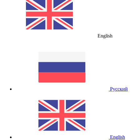
English
Русский
English