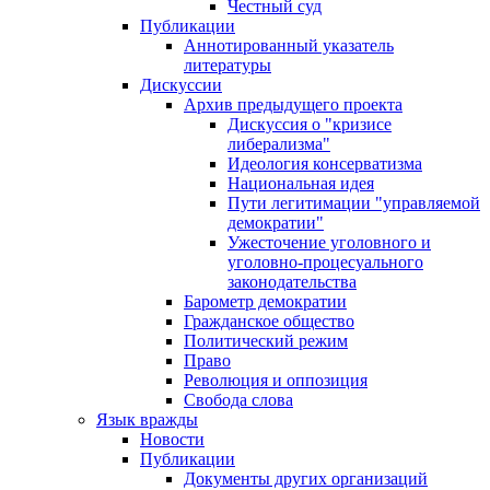
Честный суд
Публикации
Аннотированный указатель
литературы
Дискуссии
Архив предыдущего проекта
Дискуссия о "кризисе
либерализма"
Идеология консерватизма
Национальная идея
Пути легитимации "управляемой
демократии"
Ужесточение уголовного и
уголовно-процесуального
законодательства
Барометр демократии
Гражданское общество
Политический режим
Право
Революция и оппозиция
Свобода слова
Язык вражды
Новости
Публикации
Документы других организаций