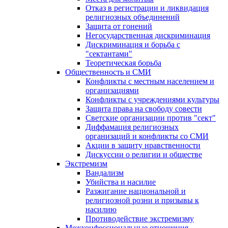
Отказ в регистрации и ликвидация
религиозных объединений
Защита от гонений
Негосударственная дискриминация
Дискриминация и борьба с
"сектантами"
Теоретическая борьба
Общественность и СМИ
Конфликты с местным населением и
организациями
Конфликты с учреждениями культуры
Защита права на свободу совести
Светские организации против "сект"
Диффамация религиозных
организаций и конфликты со СМИ
Акции в защиту нравственности
Дискуссии о религии и обществе
Экстремизм
Вандализм
Убийства и насилие
Разжигание национальной и
религиозной розни и призывы к
насилию
Противодействие экстремизму
Межконфессиональные отношения