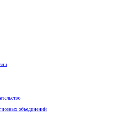
изни
ательство
игиозных объединений
"