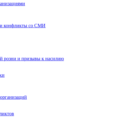
ганизациями
 и конфликты со СМИ
й розни и призывы к насилию
ки
организаций
ликтов