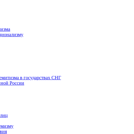
лизма
ционализму
емитизма в государствах СНГ
нной России
 лиц
емизму
вия