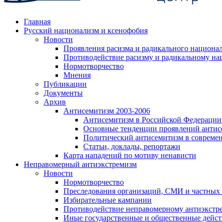
Главная
Русский национализм и ксенофобия
Новости
Проявления расизма и радикального национа
Противодействие расизму и радикальному на
Нормотворчество
Мнения
Публикации
Документы
Архив
Антисемитизм 2003-2006
Антисемитизм в Российской Федерации
Основные тенденции проявлений антис
Политический антисемитизм в совреме
Статьи, доклады, репортажи
Карта нападений по мотиву ненависти
Неправомерный антиэкстремизм
Новости
Нормотворчество
Преследования организаций, СМИ и частных
Избирательные кампании
Противодействие неправомерному антиэкстр
Иные государственные и общественные дейст