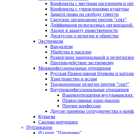
Конфликты с местным населением и ор
Конфликты с учреждениями культуры
Защита права на свободу совести
Светские организации против "сект"
Диффамация религиозных организаций
Акции в защиту нравственности
Дискуссии о религии и обществе
Экстремизм
Вандализм
Убийства и насилие
Разжигание национальной и религиозно
Противодействие экстремизму
Межконфессиональные отношения
Русская Православная Церковь и католи
Христианство и ислам
Традиционные религии против "сект"
Внутриконфессиональные отношения
Взаимоотношения мусульманских 
Православные юрисдикции
Прочие конфессии
Другие примеры сотрудничества и конф
Курьезы
Сколько верующих
Публикации
Из книг "Панорамы"