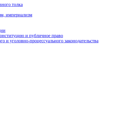
вного толка
зм, империализм
ции
Конституцию и публичное право
о и уголовно-процессуального законодательства