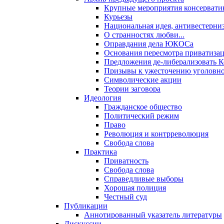
Крупные мероприятия консервати
Курьезы
Национальная идея, антивестерни
О странностях любви...
Оправдания дела ЮКОСа
Основания пересмотра приватиза
Предложения де-либерализовать 
Призывы к ужесточению уголовног
Символические акции
Теории заговора
Идеология
Гражданское общество
Политический режим
Право
Революция и контрреволюция
Свобода слова
Практика
Приватность
Свобода слова
Справедливые выборы
Хорошая полиция
Честный суд
Публикации
Аннотированный указатель литературы
Дискуссии