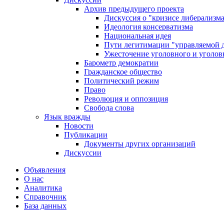
Архив предыдущего проекта
Дискуссия о "кризисе либерализм
Идеология консерватизма
Национальная идея
Пути легитимации "управляемой 
Ужесточение уголовного и уголов
Барометр демократии
Гражданское общество
Политический режим
Право
Революция и оппозиция
Свобода слова
Язык вражды
Новости
Публикации
Документы других организаций
Дискуссии
Объявления
О нас
Аналитика
Справочник
База данных