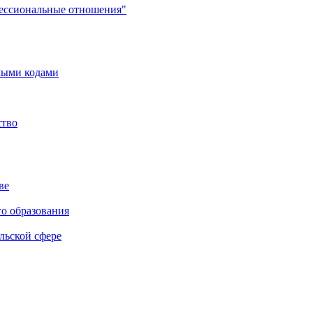
фессиональные отношения"
мыми кодами
ство
ве
го образования
льской сфере