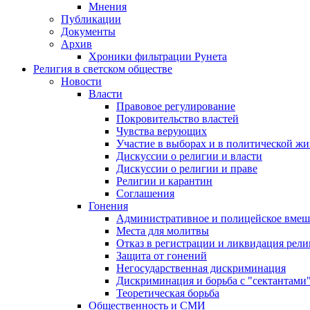
Мнения
Публикации
Документы
Архив
Хроники фильтрации Рунета
Религия в светском обществе
Новости
Власти
Правовое регулирование
Покровительство властей
Чувства верующих
Участие в выборах и в политической ж
Дискуссии о религии и власти
Дискуссии о религии и праве
Религии и карантин
Соглашения
Гонения
Административное и полицейское вмеш
Места для молитвы
Отказ в регистрации и ликвидация рел
Защита от гонений
Негосударственная дискриминация
Дискриминация и борьба с "сектантами
Теоретическая борьба
Общественность и СМИ