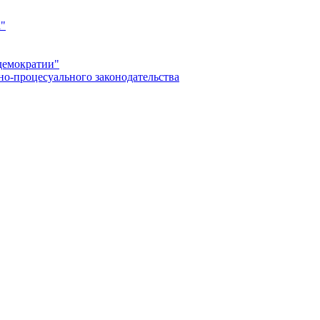
а"
демократии"
но-процесуального законодательства