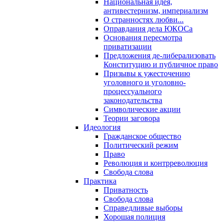
Национальная идея,
антивестернизм, империализм
О странностях любви...
Оправдания дела ЮКОСа
Основания пересмотра
приватизации
Предложения де-либерализовать
Конституцию и публичное право
Призывы к ужесточению
уголовного и уголовно-
процессуального
законодательства
Символические акции
Теории заговора
Идеология
Гражданское общество
Политический режим
Право
Революция и контрреволюция
Свобода слова
Практика
Приватность
Свобода слова
Справедливые выборы
Хорошая полиция