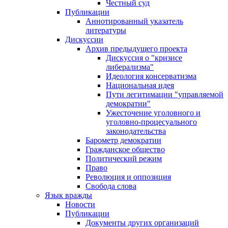
Честный суд
Публикации
Аннотированный указатель
литературы
Дискуссии
Архив предыдущего проекта
Дискуссия о "кризисе
либерализма"
Идеология консерватизма
Национальная идея
Пути легитимации "управляемой
демократии"
Ужесточение уголовного и
уголовно-процесуального
законодательства
Барометр демократии
Гражданское общество
Политический режим
Право
Революция и оппозиция
Свобода слова
Язык вражды
Новости
Публикации
Документы других организаций