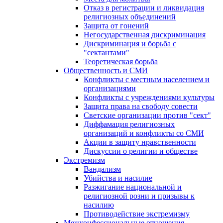
Отказ в регистрации и ликвидация
религиозных объединений
Защита от гонений
Негосударственная дискриминация
Дискриминация и борьба с
"сектантами"
Теоретическая борьба
Общественность и СМИ
Конфликты с местным населением и
организациями
Конфликты с учреждениями культуры
Защита права на свободу совести
Светские организации против "сект"
Диффамация религиозных
организаций и конфликты со СМИ
Акции в защиту нравственности
Дискуссии о религии и обществе
Экстремизм
Вандализм
Убийства и насилие
Разжигание национальной и
религиозной розни и призывы к
насилию
Противодействие экстремизму
Межконфессиональные отношения