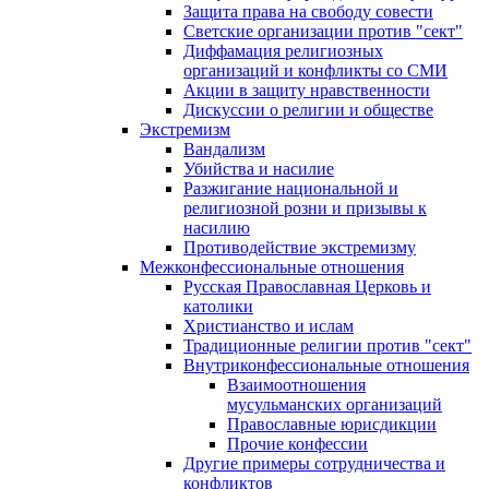
Защита права на свободу совести
Светские организации против "сект"
Диффамация религиозных
организаций и конфликты со СМИ
Акции в защиту нравственности
Дискуссии о религии и обществе
Экстремизм
Вандализм
Убийства и насилие
Разжигание национальной и
религиозной розни и призывы к
насилию
Противодействие экстремизму
Межконфессиональные отношения
Русская Православная Церковь и
католики
Христианство и ислам
Традиционные религии против "сект"
Внутриконфессиональные отношения
Взаимоотношения
мусульманских организаций
Православные юрисдикции
Прочие конфессии
Другие примеры сотрудничества и
конфликтов