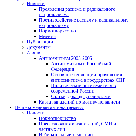
Новости
Проявления расизма и радикального
национализма
Противодействие расизму и радикальному
национализму
Нормотворчество
Мнения
Публикации
Документы
Архив
Антисемитизм 2003-2006
Антисемитизм в Российской
Федерации
Основные тенденции проявлений
антисемитизма в государствах СНГ
Политический антисемитизм в
современной России
Статьи, доклады, репортажи
Карта нападений по мотиву ненависти
Неправомерный антиэкстремизм
Новости
Нормотворчество
Преследования организаций, СМИ и
частных лиц
Избирательные кампании