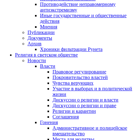
Противодействие неправомерному
антиэкстремизму
Иные государственные и общественные
действия
Мнения
Публикации
Документы
Архив
Хроники фильтрации Рунета
Религия в светском обществе
Новости
Власти
Правовое регулирование
Покровительство властей
Чувства верующих
Участие в выборах и в политической
жизни
Дискуссии о религии и власти
Дискуссии о религии и праве
Религии и карантин
Соглашения
Гонения
Административное и полицейское
вмешательство
Места для молитвы