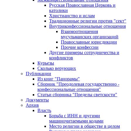
Русская Православная Церковь и
католики
Христианство и ислам
Традиционные религии против "сект"
Внутриконфессиональные отношения
Взаимоотношения
мусульманских организаций
Православные юрисдикции
Прочие конфессии
Другие примеры сотрудничества и
конфликтов
Курьезы
Сколько верующих
Публикации
Из книг "Панорамы"
Сборник "Преодолевая государственно -
конфессиональные отношения"
Статьи сборника "Пределы светскости"
Документы
Архив
Власть
Борьба с ИНН и другими
машиночитаемыми кодами
Место религии в обществе в целом