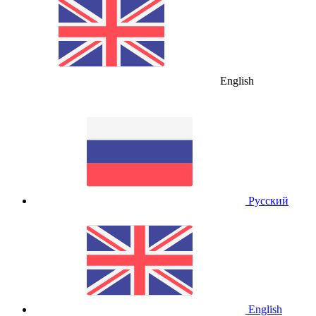
English
Русский
English