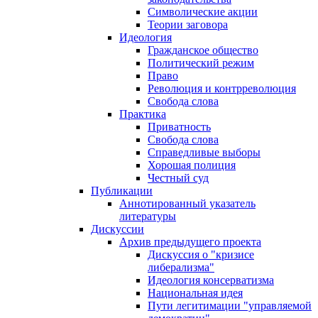
Символические акции
Теории заговора
Идеология
Гражданское общество
Политический режим
Право
Революция и контрреволюция
Свобода слова
Практика
Приватность
Свобода слова
Справедливые выборы
Хорошая полиция
Честный суд
Публикации
Аннотированный указатель
литературы
Дискуссии
Архив предыдущего проекта
Дискуссия о "кризисе
либерализма"
Идеология консерватизма
Национальная идея
Пути легитимации "управляемой