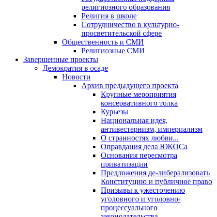
религиозного образования
Религия в школе
Сотрудничество в культурно-
просветительской сфере
Общественность и СМИ
Религиозные СМИ
Завершенные проекты
Демократия в осаде
Новости
Архив предыдущего проекта
Крупные мероприятия
консервативного толка
Курьезы
Национальная идея,
антивестернизм, империализм
О странностях любви...
Оправдания дела ЮКОСа
Основания пересмотра
приватизации
Предложения де-либерализовать
Конституцию и публичное право
Призывы к ужесточению
уголовного и уголовно-
процессуального
законодательства