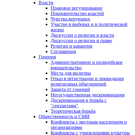
Власти
Правовое регулирование
Покровительство властей
Чувства верующих
Участие в выборах и в политической
жизни
Дискуссии о религии и власти
Дискуссии о религии и праве
Религии и карантин
Соглашения
Гонения
Административное и полицейское
вмешательство
Места для молитвы
Отказ в регистрации и ликвидация
религиозных объединений
Защита от гонений
Негосударственная дискриминация
Дискриминация и борьба с
"сектантами"
Теоретическая борьба
Общественность и СМИ
Конфликты с местным населением и
организациями
Конфликты с учреждениями культуры