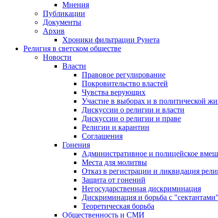
Мнения
Публикации
Документы
Архив
Хроники фильтрации Рунета
Религия в светском обществе
Новости
Власти
Правовое регулирование
Покровительство властей
Чувства верующих
Участие в выборах и в политической ж
Дискуссии о религии и власти
Дискуссии о религии и праве
Религии и карантин
Соглашения
Гонения
Административное и полицейское вмеш
Места для молитвы
Отказ в регистрации и ликвидация рел
Защита от гонений
Негосударственная дискриминация
Дискриминация и борьба с "сектантами
Теоретическая борьба
Общественность и СМИ