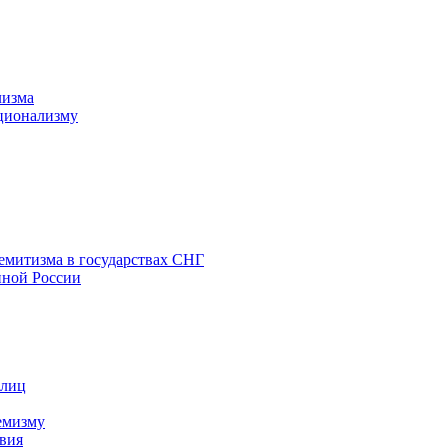
лизма
ционализму
емитизма в государствах СНГ
нной России
 лиц
емизму
вия