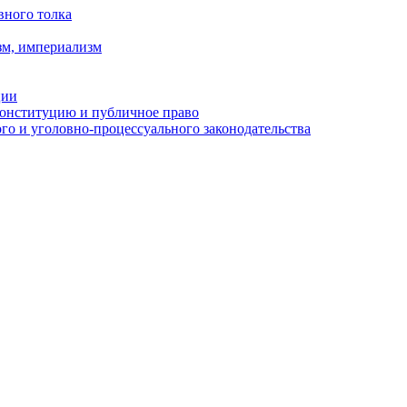
вного толка
зм, империализм
ции
Конституцию и публичное право
о и уголовно-процессуального законодательства