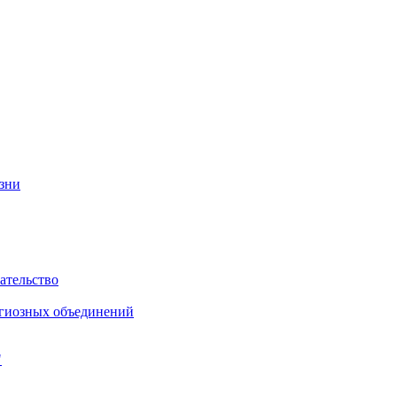
изни
ательство
игиозных объединений
"