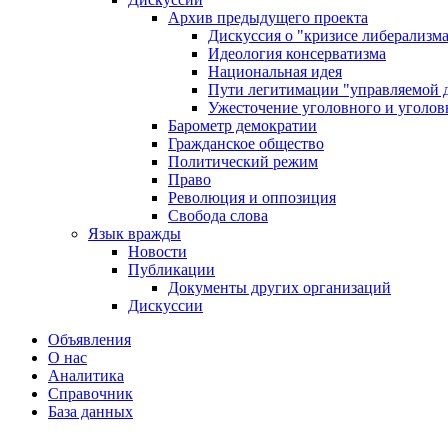
Архив предыдущего проекта
Дискуссия о "кризисе либерализм
Идеология консерватизма
Национальная идея
Пути легитимации "управляемой 
Ужесточение уголовного и уголов
Барометр демократии
Гражданское общество
Политический режим
Право
Революция и оппозиция
Свобода слова
Язык вражды
Новости
Публикации
Документы других организаций
Дискуссии
Объявления
О нас
Аналитика
Справочник
База данных