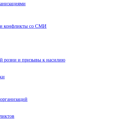
ганизациями
 и конфликты со СМИ
й розни и призывы к насилию
ки
организаций
ликтов