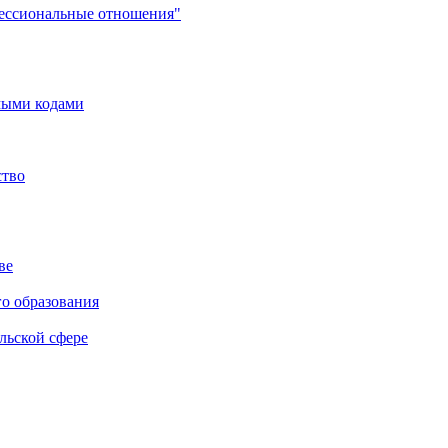
фессиональные отношения"
мыми кодами
ство
ве
го образования
льской сфере