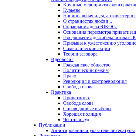
Крупные мероприятия консервати
Курьезы
Национальная идея, антивестерни
О странностях любви...
Оправдания дела ЮКОСа
Основания пересмотра приватиза
Предложения де-либерализовать 
Призывы к ужесточению уголовног
Символические акции
Теории заговора
Идеология
Гражданское общество
Политический режим
Право
Революция и контрреволюция
Свобода слова
Практика
Приватность
Свобода слова
Справедливые выборы
Хорошая полиция
Честный суд
Публикации
Аннотированный указатель литературы
Дискуссии