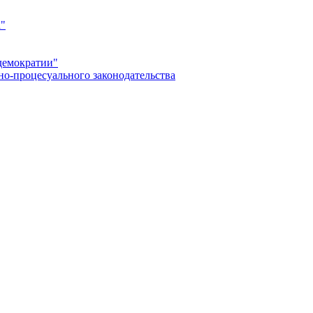
а"
демократии"
но-процесуального законодательства