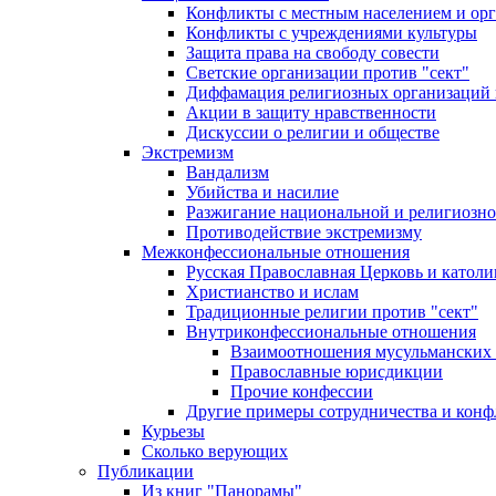
Конфликты с местным населением и ор
Конфликты с учреждениями культуры
Защита права на свободу совести
Светские организации против "сект"
Диффамация религиозных организаций
Акции в защиту нравственности
Дискуссии о религии и обществе
Экстремизм
Вандализм
Убийства и насилие
Разжигание национальной и религиозно
Противодействие экстремизму
Межконфессиональные отношения
Русская Православная Церковь и католи
Христианство и ислам
Традиционные религии против "сект"
Внутриконфессиональные отношения
Взаимоотношения мусульманских 
Православные юрисдикции
Прочие конфессии
Другие примеры сотрудничества и конф
Курьезы
Сколько верующих
Публикации
Из книг "Панорамы"