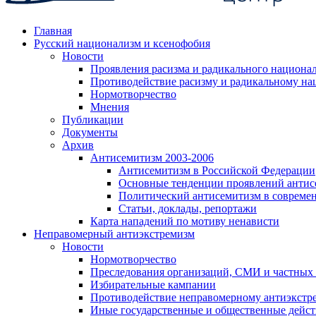
Главная
Русский национализм и ксенофобия
Новости
Проявления расизма и радикального национа
Противодействие расизму и радикальному на
Нормотворчество
Мнения
Публикации
Документы
Архив
Антисемитизм 2003-2006
Антисемитизм в Российской Федерации
Основные тенденции проявлений антис
Политический антисемитизм в совреме
Статьи, доклады, репортажи
Карта нападений по мотиву ненависти
Неправомерный антиэкстремизм
Новости
Нормотворчество
Преследования организаций, СМИ и частных
Избирательные кампании
Противодействие неправомерному антиэкстр
Иные государственные и общественные дейст