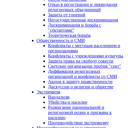
Отказ в регистрации и ликвидация
религиозных объединений
Защита от гонений
Негосударственная дискриминация
Дискриминация и борьба с
"сектантами"
Теоретическая борьба
Общественность и СМИ
Конфликты с местным населением и
организациями
Конфликты с учреждениями культуры
Защита права на свободу совести
Светские организации против "сект"
Диффамация религиозных
организаций и конфликты со СМИ
Акции в защиту нравственности
Дискуссии о религии и обществе
Экстремизм
Вандализм
Убийства и насилие
Разжигание национальной и
религиозной розни и призывы к
насилию
Противодействие экстремизму
Межконфессиональные отношения