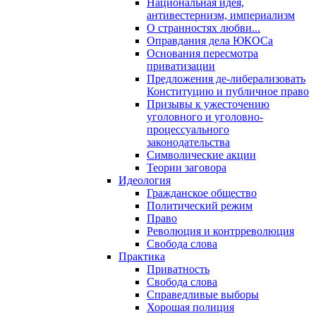
Национальная идея,
антивестернизм, империализм
О странностях любви...
Оправдания дела ЮКОСа
Основания пересмотра
приватизации
Предложения де-либерализовать
Конституцию и публичное право
Призывы к ужесточению
уголовного и уголовно-
процессуального
законодательства
Символические акции
Теории заговора
Идеология
Гражданское общество
Политический режим
Право
Революция и контрреволюция
Свобода слова
Практика
Приватность
Свобода слова
Справедливые выборы
Хорошая полиция