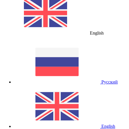
English
Русский
English