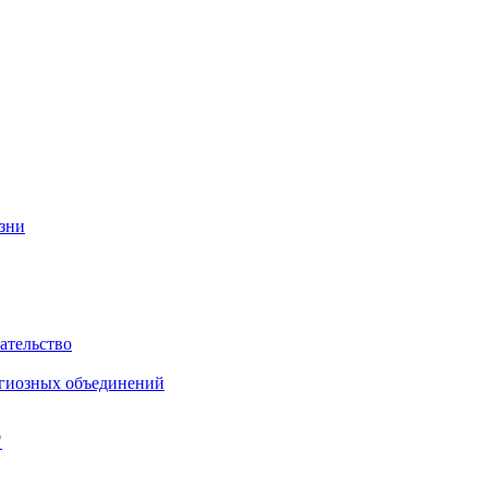
изни
ательство
игиозных объединений
"