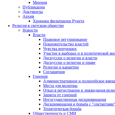
Мнения
Публикации
Документы
Архив
Хроники фильтрации Рунета
Религия в светском обществе
Новости
Власти
Правовое регулирование
Покровительство властей
Чувства верующих
Участие в выборах и в политической ж
Дискуссии о религии и власти
Дискуссии о религии и праве
Религии и карантин
Соглашения
Гонения
Административное и полицейское вмеш
Места для молитвы
Отказ в регистрации и ликвидация рел
Защита от гонений
Негосударственная дискриминация
Дискриминация и борьба с "сектантами
Теоретическая борьба
Общественность и СМИ