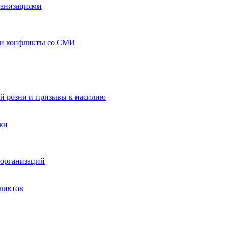
ганизациями
 и конфликты со СМИ
й розни и призывы к насилию
ки
организаций
ликтов