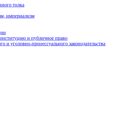
вного толка
зм, империализм
ции
Конституцию и публичное право
о и уголовно-процессуального законодательства