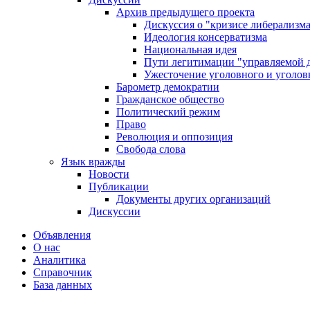
Архив предыдущего проекта
Дискуссия о "кризисе либерализм
Идеология консерватизма
Национальная идея
Пути легитимации "управляемой 
Ужесточение уголовного и уголов
Барометр демократии
Гражданское общество
Политический режим
Право
Революция и оппозиция
Свобода слова
Язык вражды
Новости
Публикации
Документы других организаций
Дискуссии
Объявления
О нас
Аналитика
Справочник
База данных