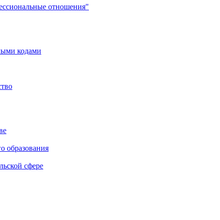
фессиональные отношения"
мыми кодами
ство
ве
го образования
льской сфере