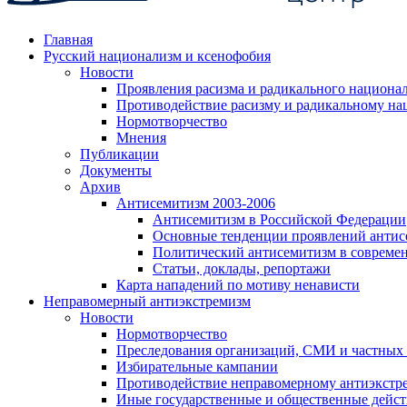
Главная
Русский национализм и ксенофобия
Новости
Проявления расизма и радикального национа
Противодействие расизму и радикальному на
Нормотворчество
Мнения
Публикации
Документы
Архив
Антисемитизм 2003-2006
Антисемитизм в Российской Федерации
Основные тенденции проявлений антис
Политический антисемитизм в совреме
Статьи, доклады, репортажи
Карта нападений по мотиву ненависти
Неправомерный антиэкстремизм
Новости
Нормотворчество
Преследования организаций, СМИ и частных
Избирательные кампании
Противодействие неправомерному антиэкстр
Иные государственные и общественные дейст