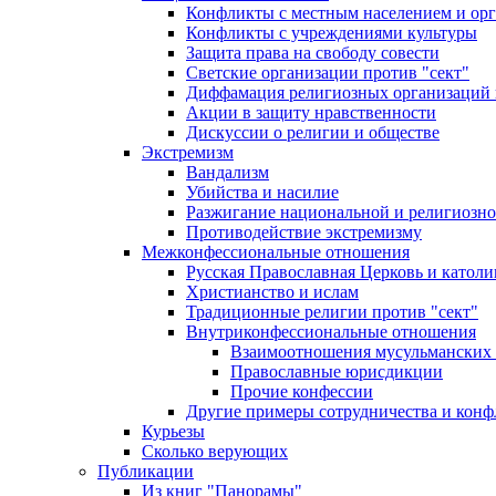
Конфликты с местным населением и ор
Конфликты с учреждениями культуры
Защита права на свободу совести
Светские организации против "сект"
Диффамация религиозных организаций
Акции в защиту нравственности
Дискуссии о религии и обществе
Экстремизм
Вандализм
Убийства и насилие
Разжигание национальной и религиозно
Противодействие экстремизму
Межконфессиональные отношения
Русская Православная Церковь и католи
Христианство и ислам
Традиционные религии против "сект"
Внутриконфессиональные отношения
Взаимоотношения мусульманских 
Православные юрисдикции
Прочие конфессии
Другие примеры сотрудничества и конф
Курьезы
Сколько верующих
Публикации
Из книг "Панорамы"