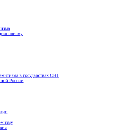
лизма
ционализму
емитизма в государствах СНГ
нной России
 лиц
емизму
вия