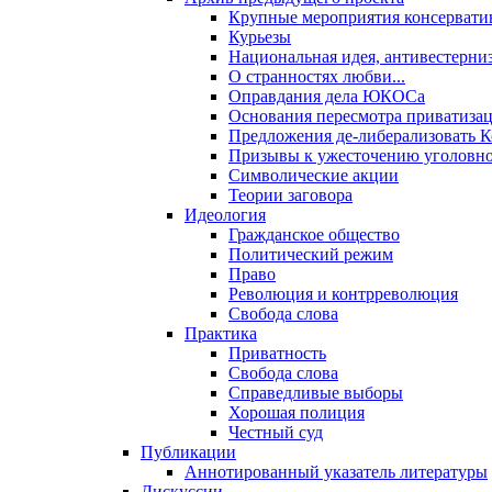
Крупные мероприятия консервати
Курьезы
Национальная идея, антивестерни
О странностях любви...
Оправдания дела ЮКОСа
Основания пересмотра приватиза
Предложения де-либерализовать 
Призывы к ужесточению уголовног
Символические акции
Теории заговора
Идеология
Гражданское общество
Политический режим
Право
Революция и контрреволюция
Свобода слова
Практика
Приватность
Свобода слова
Справедливые выборы
Хорошая полиция
Честный суд
Публикации
Аннотированный указатель литературы
Дискуссии