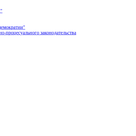
а"
демократии"
но-процесуального законодательства