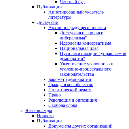
Честный суд
Публикации
Аннотированный указатель
литературы
Дискуссии
Архив предыдущего проекта
Дискуссия о "кризисе
либерализма"
Идеология консерватизма
Национальная идея
Пути легитимации "управляемой
демократии"
Ужесточение уголовного и
уголовно-процесуального
законодательства
Барометр демократии
Гражданское общество
Политический режим
Право
Революция и оппозиция
Свобода слова
Язык вражды
Новости
Публикации
Документы других организаций