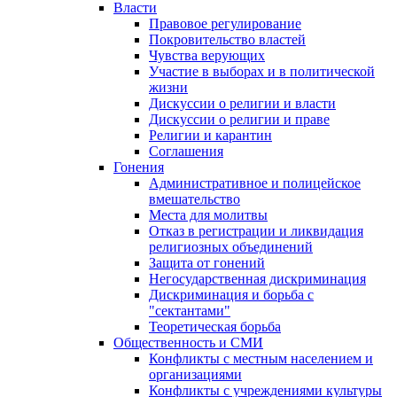
Власти
Правовое регулирование
Покровительство властей
Чувства верующих
Участие в выборах и в политической
жизни
Дискуссии о религии и власти
Дискуссии о религии и праве
Религии и карантин
Соглашения
Гонения
Административное и полицейское
вмешательство
Места для молитвы
Отказ в регистрации и ликвидация
религиозных объединений
Защита от гонений
Негосударственная дискриминация
Дискриминация и борьба с
"сектантами"
Теоретическая борьба
Общественность и СМИ
Конфликты с местным населением и
организациями
Конфликты с учреждениями культуры