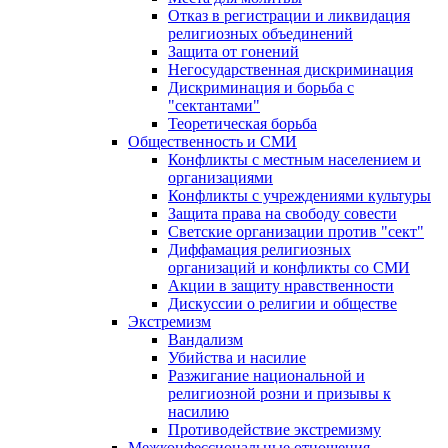
Отказ в регистрации и ликвидация
религиозных объединений
Защита от гонений
Негосударственная дискриминация
Дискриминация и борьба с
"сектантами"
Теоретическая борьба
Общественность и СМИ
Конфликты с местным населением и
организациями
Конфликты с учреждениями культуры
Защита права на свободу совести
Светские организации против "сект"
Диффамация религиозных
организаций и конфликты со СМИ
Акции в защиту нравственности
Дискуссии о религии и обществе
Экстремизм
Вандализм
Убийства и насилие
Разжигание национальной и
религиозной розни и призывы к
насилию
Противодействие экстремизму
Межконфессиональные отношения