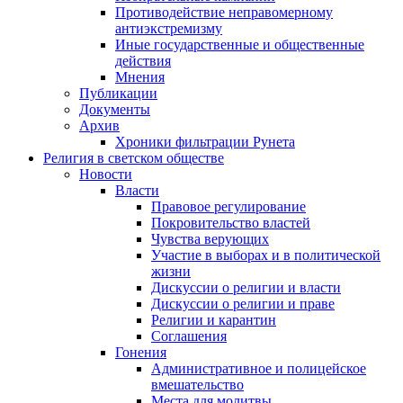
Противодействие неправомерному
антиэкстремизму
Иные государственные и общественные
действия
Мнения
Публикации
Документы
Архив
Хроники фильтрации Рунета
Религия в светском обществе
Новости
Власти
Правовое регулирование
Покровительство властей
Чувства верующих
Участие в выборах и в политической
жизни
Дискуссии о религии и власти
Дискуссии о религии и праве
Религии и карантин
Соглашения
Гонения
Административное и полицейское
вмешательство
Места для молитвы