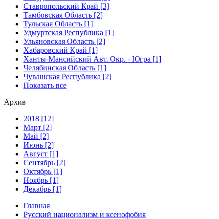
Ставропольский Край [3]
Тамбовская Область [2]
Тульская Область [1]
Удмуртская Республика [1]
Ульяновская Область [2]
Хабаровский Край [1]
Ханты-Мансийский Авт. Окр. - Югра [1]
Челябинская Область [1]
Чувашская Республика [2]
Показать все
Архив
2018 [12]
Март [2]
Май [2]
Июнь [2]
Август [1]
Сентябрь [2]
Октябрь [1]
Ноябрь [1]
Декабрь [1]
Главная
Русский национализм и ксенофобия