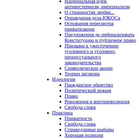
Национальная идея,
антивестернизм, империализм
О странностях любви...
Оправдания дела ЮКОСа
Основания пересмотра
приватизации
Предложения де-либерализовать
Конституцию и публичное право
Призывы к ужесточению
уголовного и уголовно-
процессуального
законодательства
Символические акции
Теории заговора
Идеология
Гражданское общество
Политический режим
Право
Революция и контрреволюция
Свобода слова
Практика
Приватность
Свобода слова
Справедливые выборы
Хорошая полиция