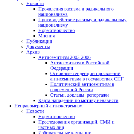
Новости
Проявления расизма и радикального
национализма
Противодействие расизму и радикальному
национализму
Нормотворчество
Мнения
Публикации
Документы
Архив
Антисемитизм 2003-2006
Антисемитизм в Российской
Федерации
Основные тенденции проявлений
антисемитизма в государствах СНГ
Политический антисемитизм в
современной России
Статьи, доклады, репортажи
Карта нападений по мотиву ненависти
Неправомерный антиэкстремизм
Новости
Нормотворчество
Преследования организаций, СМИ и
частных лиц
Избирательные кампании