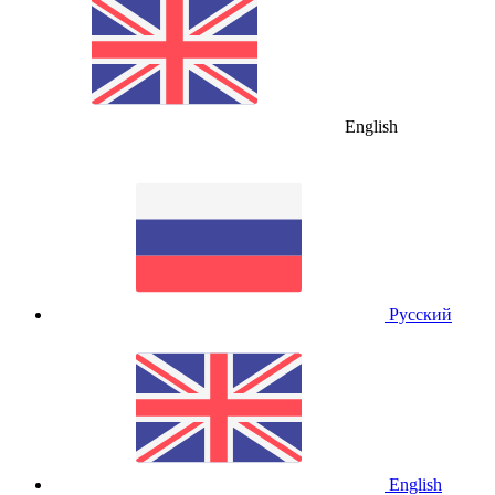
English
Русский
English