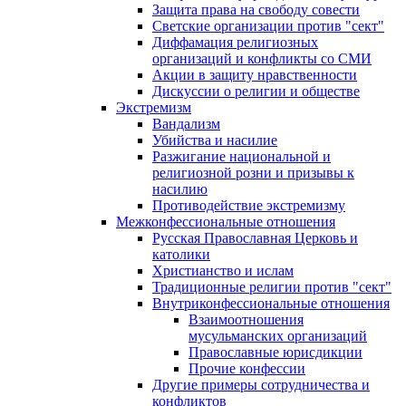
Защита права на свободу совести
Светские организации против "сект"
Диффамация религиозных
организаций и конфликты со СМИ
Акции в защиту нравственности
Дискуссии о религии и обществе
Экстремизм
Вандализм
Убийства и насилие
Разжигание национальной и
религиозной розни и призывы к
насилию
Противодействие экстремизму
Межконфессиональные отношения
Русская Православная Церковь и
католики
Христианство и ислам
Традиционные религии против "сект"
Внутриконфессиональные отношения
Взаимоотношения
мусульманских организаций
Православные юрисдикции
Прочие конфессии
Другие примеры сотрудничества и
конфликтов