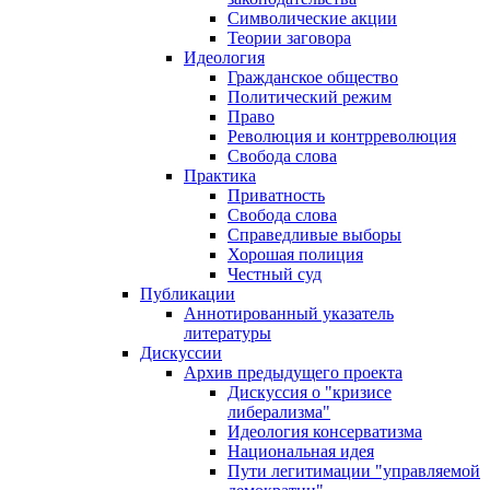
Символические акции
Теории заговора
Идеология
Гражданское общество
Политический режим
Право
Революция и контрреволюция
Свобода слова
Практика
Приватность
Свобода слова
Справедливые выборы
Хорошая полиция
Честный суд
Публикации
Аннотированный указатель
литературы
Дискуссии
Архив предыдущего проекта
Дискуссия о "кризисе
либерализма"
Идеология консерватизма
Национальная идея
Пути легитимации "управляемой