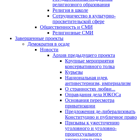
религиозного образования
Религия в школе
Сотрудничество в культурно-
просветительской сфере
Общественность и СМИ
Религиозные СМИ
Завершенные проекты
Демократия в осаде
Новости
Архив предыдущего проекта
Крупные мероприятия
консервативного толка
Курьезы
Национальная идея,
антивестернизм, империализм
О странностях любви...
Оправдания дела ЮКОСа
Основания пересмотра
приватизации
Предложения де-либерализовать
Конституцию и публичное право
Призывы к ужесточению
уголовного и уголовно-
процессуального
законодательства