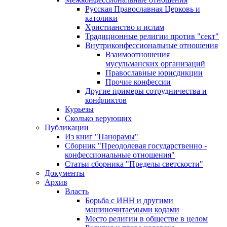
Русская Православная Церковь и
католики
Христианство и ислам
Традиционные религии против "сект"
Внутриконфессиональные отношения
Взаимоотношения
мусульманских организаций
Православные юрисдикции
Прочие конфессии
Другие примеры сотрудничества и
конфликтов
Курьезы
Сколько верующих
Публикации
Из книг "Панорамы"
Сборник "Преодолевая государственно -
конфессиональные отношения"
Статьи сборника "Пределы светскости"
Документы
Архив
Власть
Борьба с ИНН и другими
машиночитаемыми кодами
Место религии в обществе в целом