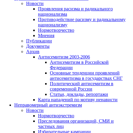
Новости
Проявления расизма и радикального
национализма
Противодействие расизму и радикальному
национализму
Нормотворчество
Мнения
Публикации
Документы
Архив
Антисемитизм 2003-2006
Антисемитизм в Российской
Федерации
Основные тенденции проявлений
антисемитизма в государствах СНГ
Политический антисемитизм в
современной России
Статьи, доклады, репортажи
Карта нападений по мотиву ненависти
Неправомерный антиэкстремизм
Новости
Нормотворчество
Преследования организаций, СМИ и
частных лиц
Избирательные кампании