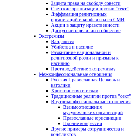
Защита права на свободу совести
Светские организации против "сект"
Диффамация религиозных
организаций и конфликты со СМИ
Акции в защиту нравственности
Дискуссии о религии и обществе
Экстремизм
Вандализм
Убийства и насилие
Разжигание национальной и
религиозной розни и призывы к
насилию
Противодействие экстремизму
Межконфессиональные отношения
Русская Православная Церковь и
католики
Христианство и ислам
Традиционные религии против "сект"
Внутриконфессиональные отношения
Взаимоотношения
мусульманских организаций
Православные юрисдикции
Прочие конфессии
Другие примеры сотрудничества и
конфликтов