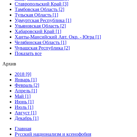
Ставропольский Край [3]
Тамбовская Область [2]
Тульская Область [1]
Удмуртская Республика [1]
Ульяновская Область [2]
Хабаровский Край [1]
Ханты-Мансийский Авт. Окр. - Югра [1]
Челябинская Область [1]
Чувашская Республика [2]
Показать все
Архив
2018 [9]
Январь [1]
Февраль [2]
Апрель [1]
Май [1]
Июнь [1]
Июль [1]
Август [1]
Декабрь [1]
Главная
Русский национализм и ксенофобия