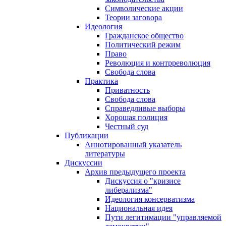
Символические акции
Теории заговора
Идеология
Гражданское общество
Политический режим
Право
Революция и контрреволюция
Свобода слова
Практика
Приватность
Свобода слова
Справедливые выборы
Хорошая полиция
Честный суд
Публикации
Аннотированный указатель
литературы
Дискуссии
Архив предыдущего проекта
Дискуссия о "кризисе
либерализма"
Идеология консерватизма
Национальная идея
Пути легитимации "управляемой