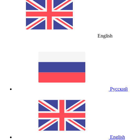
English
Русский
English