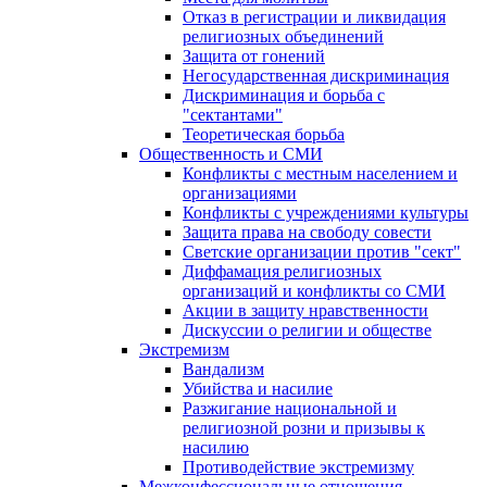
Отказ в регистрации и ликвидация
религиозных объединений
Защита от гонений
Негосударственная дискриминация
Дискриминация и борьба с
"сектантами"
Теоретическая борьба
Общественность и СМИ
Конфликты с местным населением и
организациями
Конфликты с учреждениями культуры
Защита права на свободу совести
Светские организации против "сект"
Диффамация религиозных
организаций и конфликты со СМИ
Акции в защиту нравственности
Дискуссии о религии и обществе
Экстремизм
Вандализм
Убийства и насилие
Разжигание национальной и
религиозной розни и призывы к
насилию
Противодействие экстремизму
Межконфессиональные отношения