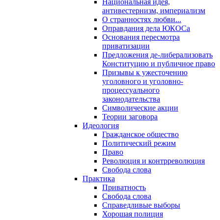
Национальная идея,
антивестернизм, империализм
О странностях любви...
Оправдания дела ЮКОСа
Основания пересмотра
приватизации
Предложения де-либерализовать
Конституцию и публичное право
Призывы к ужесточению
уголовного и уголовно-
процессуального
законодательства
Символические акции
Теории заговора
Идеология
Гражданское общество
Политический режим
Право
Революция и контрреволюция
Свобода слова
Практика
Приватность
Свобода слова
Справедливые выборы
Хорошая полиция