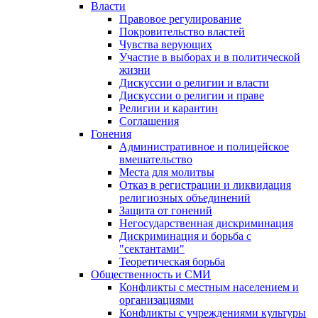
Власти
Правовое регулирование
Покровительство властей
Чувства верующих
Участие в выборах и в политической
жизни
Дискуссии о религии и власти
Дискуссии о религии и праве
Религии и карантин
Соглашения
Гонения
Административное и полицейское
вмешательство
Места для молитвы
Отказ в регистрации и ликвидация
религиозных объединений
Защита от гонений
Негосударственная дискриминация
Дискриминация и борьба с
"сектантами"
Теоретическая борьба
Общественность и СМИ
Конфликты с местным населением и
организациями
Конфликты с учреждениями культуры