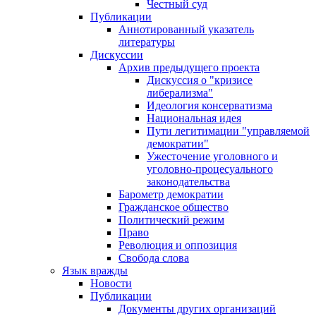
Честный суд
Публикации
Аннотированный указатель
литературы
Дискуссии
Архив предыдущего проекта
Дискуссия о "кризисе
либерализма"
Идеология консерватизма
Национальная идея
Пути легитимации "управляемой
демократии"
Ужесточение уголовного и
уголовно-процесуального
законодательства
Барометр демократии
Гражданское общество
Политический режим
Право
Революция и оппозиция
Свобода слова
Язык вражды
Новости
Публикации
Документы других организаций