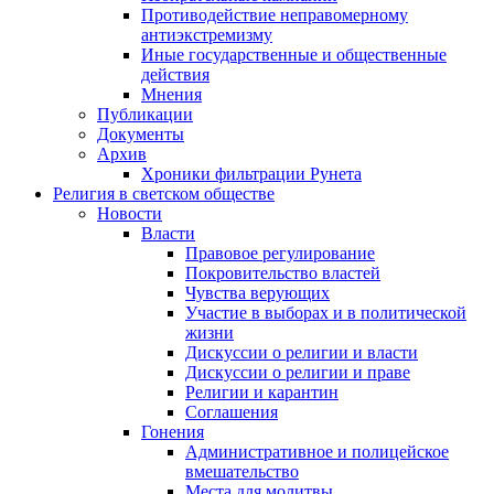
Противодействие неправомерному
антиэкстремизму
Иные государственные и общественные
действия
Мнения
Публикации
Документы
Архив
Хроники фильтрации Рунета
Религия в светском обществе
Новости
Власти
Правовое регулирование
Покровительство властей
Чувства верующих
Участие в выборах и в политической
жизни
Дискуссии о религии и власти
Дискуссии о религии и праве
Религии и карантин
Соглашения
Гонения
Административное и полицейское
вмешательство
Места для молитвы