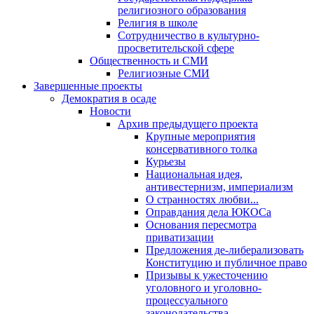
религиозного образования
Религия в школе
Сотрудничество в культурно-
просветительской сфере
Общественность и СМИ
Религиозные СМИ
Завершенные проекты
Демократия в осаде
Новости
Архив предыдущего проекта
Крупные мероприятия
консервативного толка
Курьезы
Национальная идея,
антивестернизм, империализм
О странностях любви...
Оправдания дела ЮКОСа
Основания пересмотра
приватизации
Предложения де-либерализовать
Конституцию и публичное право
Призывы к ужесточению
уголовного и уголовно-
процессуального
законодательства