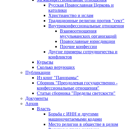
Русская Православная Церковь и
католики
Христианство и ислам
Традиционные религии против "сект"
Внутриконфессиональные отношения
Взаимоотношения
мусульманских организаций
Православные юрисдикции
Прочие конфессии
Другие примеры сотрудничества и
конфликтов
Курьезы
Сколько верующих
Публикации
Из книг "Панорамы"
Сборник "Преодолевая государственно -
конфессиональные отношения"
Статьи сборника "Пределы светскости"
Документы
Архив
Власть
Борьба с ИНН и другими
машиночитаемыми кодами
Место религии в обществе в целом