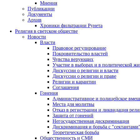
Мнения
Публикации
Документы
Архив
Хроники фильтрации Рунета
Религия в светском обществе
Новости
Власти
Правовое регулирование
Покровительство властей
Чувства верующих
Участие в выборах и в политической ж
Дискуссии о религии и власти
Дискуссии о религии и праве
Религии и карантин
Соглашения
Гонения
Административное и полицейское вмеш
Места для молитвы
Отказ в регистрации и ликвидация рел
Защита от гонений
Негосударственная дискриминация
Дискриминация и борьба с "сектантами
Теоретическая борьба
Общественность и СМИ