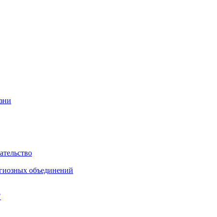
изни
ательство
игиозных объединений
"