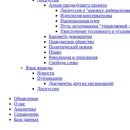
Архив предыдущего проекта
Дискуссия о "кризисе либерализм
Идеология консерватизма
Национальная идея
Пути легитимации "управляемой 
Ужесточение уголовного и уголов
Барометр демократии
Гражданское общество
Политический режим
Право
Революция и оппозиция
Свобода слова
Язык вражды
Новости
Публикации
Документы других организаций
Дискуссии
Объявления
О нас
Аналитика
Справочник
База данных