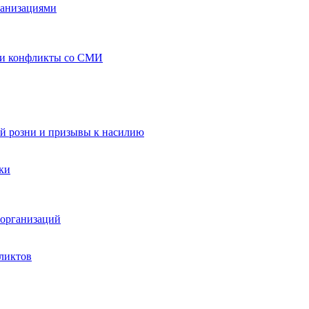
ганизациями
 и конфликты со СМИ
й розни и призывы к насилию
ки
организаций
ликтов