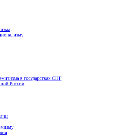
лизма
ционализму
емитизма в государствах СНГ
нной России
 лиц
емизму
вия