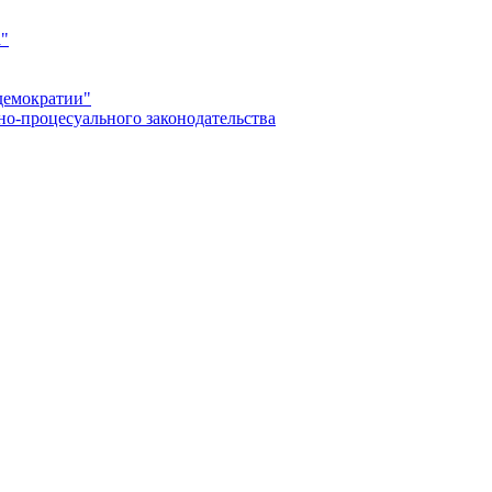
а"
демократии"
но-процесуального законодательства