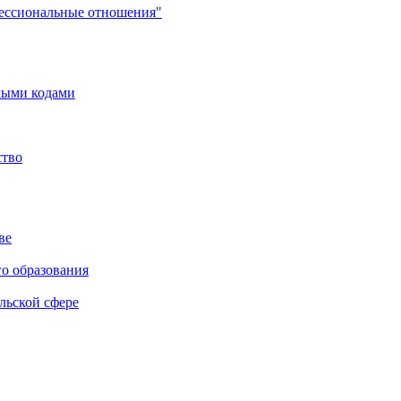
фессиональные отношения"
мыми кодами
ство
ве
го образования
льской сфере