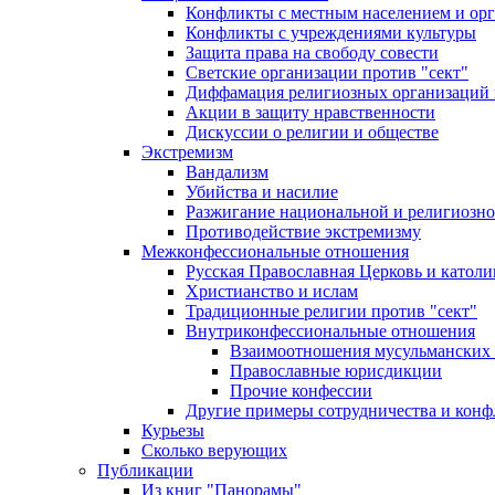
Конфликты с местным населением и ор
Конфликты с учреждениями культуры
Защита права на свободу совести
Светские организации против "сект"
Диффамация религиозных организаций
Акции в защиту нравственности
Дискуссии о религии и обществе
Экстремизм
Вандализм
Убийства и насилие
Разжигание национальной и религиозно
Противодействие экстремизму
Межконфессиональные отношения
Русская Православная Церковь и католи
Христианство и ислам
Традиционные религии против "сект"
Внутриконфессиональные отношения
Взаимоотношения мусульманских 
Православные юрисдикции
Прочие конфессии
Другие примеры сотрудничества и конф
Курьезы
Сколько верующих
Публикации
Из книг "Панорамы"