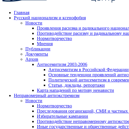
Главная
Русский национализм и ксенофобия
Новости
Проявления расизма и радикального национа
Противодействие расизму и радикальному на
Нормотворчество
Мнения
Публикации
Документы
Архив
Антисемитизм 2003-2006
Антисемитизм в Российской Федерации
Основные тенденции проявлений антис
Политический антисемитизм в совреме
Статьи, доклады, репортажи
Карта нападений по мотиву ненависти
Неправомерный антиэкстремизм
Новости
Нормотворчество
Преследования организаций, СМИ и частных
Избирательные кампании
Противодействие неправомерному антиэкстр
Иные государственные и общественные дейст