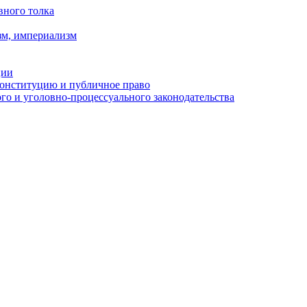
вного толка
зм, империализм
ции
Конституцию и публичное право
о и уголовно-процессуального законодательства