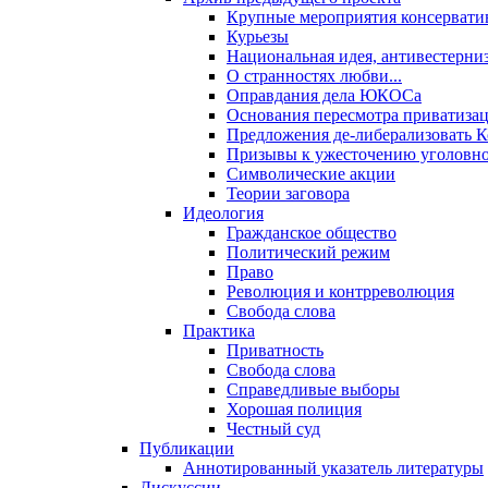
Крупные мероприятия консервати
Курьезы
Национальная идея, антивестерни
О странностях любви...
Оправдания дела ЮКОСа
Основания пересмотра приватиза
Предложения де-либерализовать 
Призывы к ужесточению уголовног
Символические акции
Теории заговора
Идеология
Гражданское общество
Политический режим
Право
Революция и контрреволюция
Свобода слова
Практика
Приватность
Свобода слова
Справедливые выборы
Хорошая полиция
Честный суд
Публикации
Аннотированный указатель литературы
Дискуссии