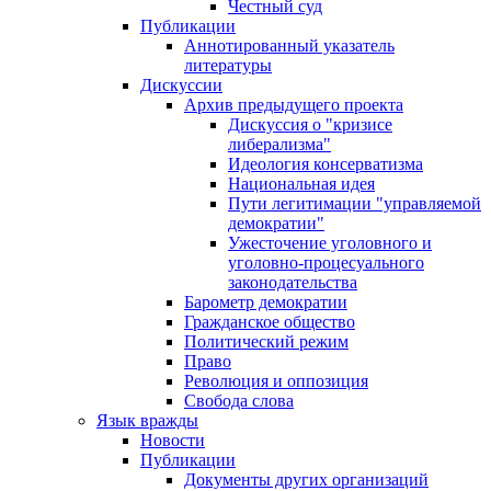
Честный суд
Публикации
Аннотированный указатель
литературы
Дискуссии
Архив предыдущего проекта
Дискуссия о "кризисе
либерализма"
Идеология консерватизма
Национальная идея
Пути легитимации "управляемой
демократии"
Ужесточение уголовного и
уголовно-процесуального
законодательства
Барометр демократии
Гражданское общество
Политический режим
Право
Революция и оппозиция
Свобода слова
Язык вражды
Новости
Публикации
Документы других организаций