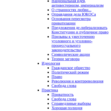
Национальная идея,
антивестернизм, империализм
О странностях любви...
Оправдания дела ЮКОСа
Основания пересмотра
приватизации
Предложения де-либерализовать
Конституцию и публичное право
Призывы к ужесточению
уголовного и уголовно-
процессуального
законодательства
Символические акции
Теории заговора
Идеология
Гражданское общество
Политический режим
Право
Революция и контрреволюция
Свобода слова
Практика
Приватность
Свобода слова
Справедливые выборы
Хорошая полиция