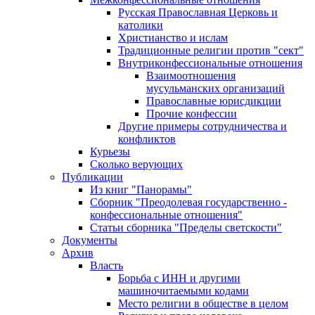
Русская Православная Церковь и
католики
Христианство и ислам
Традиционные религии против "сект"
Внутриконфессиональные отношения
Взаимоотношения
мусульманских организаций
Православные юрисдикции
Прочие конфессии
Другие примеры сотрудничества и
конфликтов
Курьезы
Сколько верующих
Публикации
Из книг "Панорамы"
Сборник "Преодолевая государственно -
конфессиональные отношения"
Статьи сборника "Пределы светскости"
Документы
Архив
Власть
Борьба с ИНН и другими
машиночитаемыми кодами
Место религии в обществе в целом