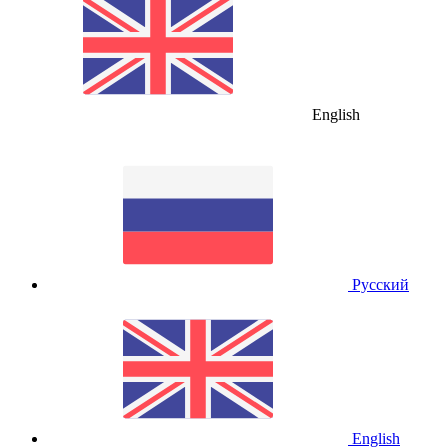
English
Русский
English