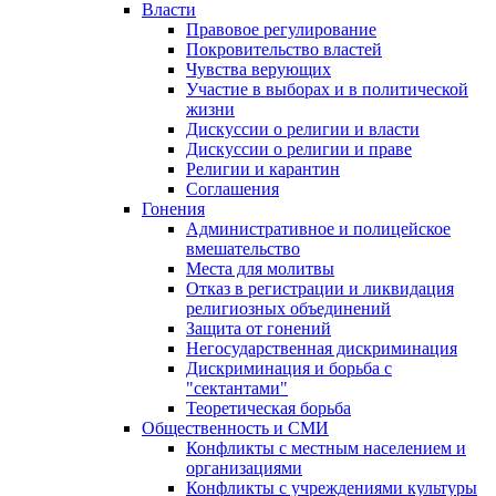
Власти
Правовое регулирование
Покровительство властей
Чувства верующих
Участие в выборах и в политической
жизни
Дискуссии о религии и власти
Дискуссии о религии и праве
Религии и карантин
Соглашения
Гонения
Административное и полицейское
вмешательство
Места для молитвы
Отказ в регистрации и ликвидация
религиозных объединений
Защита от гонений
Негосударственная дискриминация
Дискриминация и борьба с
"сектантами"
Теоретическая борьба
Общественность и СМИ
Конфликты с местным населением и
организациями
Конфликты с учреждениями культуры