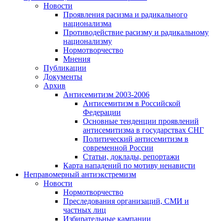
Новости
Проявления расизма и радикального
национализма
Противодействие расизму и радикальному
национализму
Нормотворчество
Мнения
Публикации
Документы
Архив
Антисемитизм 2003-2006
Антисемитизм в Российской
Федерации
Основные тенденции проявлений
антисемитизма в государствах СНГ
Политический антисемитизм в
современной России
Статьи, доклады, репортажи
Карта нападений по мотиву ненависти
Неправомерный антиэкстремизм
Новости
Нормотворчество
Преследования организаций, СМИ и
частных лиц
Избирательные кампании