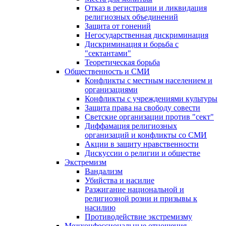
Отказ в регистрации и ликвидация
религиозных объединений
Защита от гонений
Негосударственная дискриминация
Дискриминация и борьба с
"сектантами"
Теоретическая борьба
Общественность и СМИ
Конфликты с местным населением и
организациями
Конфликты с учреждениями культуры
Защита права на свободу совести
Светские организации против "сект"
Диффамация религиозных
организаций и конфликты со СМИ
Акции в защиту нравственности
Дискуссии о религии и обществе
Экстремизм
Вандализм
Убийства и насилие
Разжигание национальной и
религиозной розни и призывы к
насилию
Противодействие экстремизму
Межконфессиональные отношения