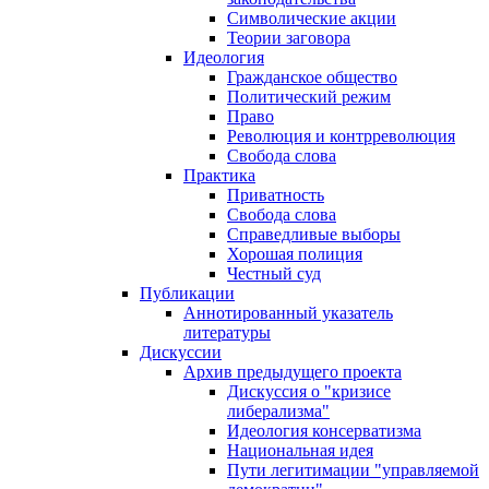
Символические акции
Теории заговора
Идеология
Гражданское общество
Политический режим
Право
Революция и контрреволюция
Свобода слова
Практика
Приватность
Свобода слова
Справедливые выборы
Хорошая полиция
Честный суд
Публикации
Аннотированный указатель
литературы
Дискуссии
Архив предыдущего проекта
Дискуссия о "кризисе
либерализма"
Идеология консерватизма
Национальная идея
Пути легитимации "управляемой