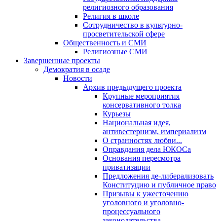
религиозного образования
Религия в школе
Сотрудничество в культурно-
просветительской сфере
Общественность и СМИ
Религиозные СМИ
Завершенные проекты
Демократия в осаде
Новости
Архив предыдущего проекта
Крупные мероприятия
консервативного толка
Курьезы
Национальная идея,
антивестернизм, империализм
О странностях любви...
Оправдания дела ЮКОСа
Основания пересмотра
приватизации
Предложения де-либерализовать
Конституцию и публичное право
Призывы к ужесточению
уголовного и уголовно-
процессуального
законодательства