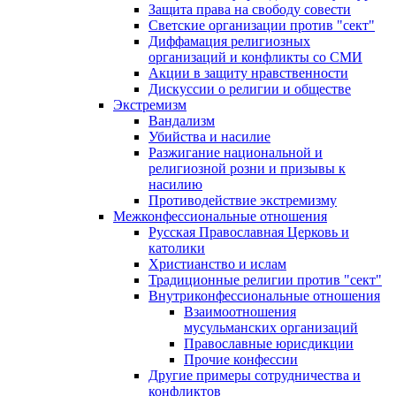
Защита права на свободу совести
Светские организации против "сект"
Диффамация религиозных
организаций и конфликты со СМИ
Акции в защиту нравственности
Дискуссии о религии и обществе
Экстремизм
Вандализм
Убийства и насилие
Разжигание национальной и
религиозной розни и призывы к
насилию
Противодействие экстремизму
Межконфессиональные отношения
Русская Православная Церковь и
католики
Христианство и ислам
Традиционные религии против "сект"
Внутриконфессиональные отношения
Взаимоотношения
мусульманских организаций
Православные юрисдикции
Прочие конфессии
Другие примеры сотрудничества и
конфликтов