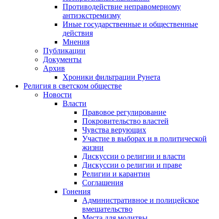
Противодействие неправомерному
антиэкстремизму
Иные государственные и общественные
действия
Мнения
Публикации
Документы
Архив
Хроники фильтрации Рунета
Религия в светском обществе
Новости
Власти
Правовое регулирование
Покровительство властей
Чувства верующих
Участие в выборах и в политической
жизни
Дискуссии о религии и власти
Дискуссии о религии и праве
Религии и карантин
Соглашения
Гонения
Административное и полицейское
вмешательство
Места для молитвы