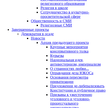
религиозного образования
Религия в школе
Сотрудничество в культурно-
просветительской сфере
Общественность и СМИ
Религиозные СМИ
Завершенные проекты
Демократия в осаде
Новости
Архив предыдущего проекта
Крупные мероприятия
консервативного толка
Курьезы
Национальная идея,
антивестернизм, империализм
О странностях любви...
Оправдания дела ЮКОСа
Основания пересмотра
приватизации
Предложения де-либерализовать
Конституцию и публичное право
Призывы к ужесточению
уголовного и уголовно-
процессуального
законодательства