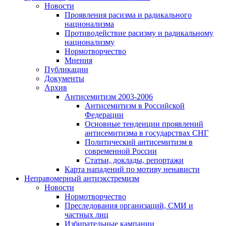
Новости
Проявления расизма и радикального
национализма
Противодействие расизму и радикальному
национализму
Нормотворчество
Мнения
Публикации
Документы
Архив
Антисемитизм 2003-2006
Антисемитизм в Российской
Федерации
Основные тенденции проявлений
антисемитизма в государствах СНГ
Политический антисемитизм в
современной России
Статьи, доклады, репортажи
Карта нападений по мотиву ненависти
Неправомерный антиэкстремизм
Новости
Нормотворчество
Преследования организаций, СМИ и
частных лиц
Избирательные кампании