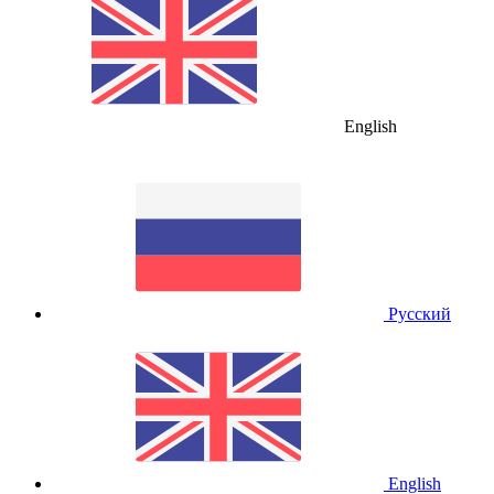
English
Русский
English