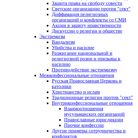
Защита права на свободу совести
Светские организации против "сект"
Диффамация религиозных
организаций и конфликты со СМИ
Акции в защиту нравственности
Дискуссии о религии и обществе
Экстремизм
Вандализм
Убийства и насилие
Разжигание национальной и
религиозной розни и призывы к
насилию
Противодействие экстремизму
Межконфессиональные отношения
Русская Православная Церковь и
католики
Христианство и ислам
Традиционные религии против "сект"
Внутриконфессиональные отношения
Взаимоотношения
мусульманских организаций
Православные юрисдикции
Прочие конфессии
Другие примеры сотрудничества и
конфликтов