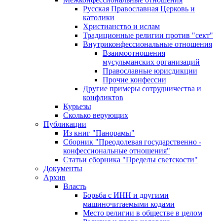
Русская Православная Церковь и
католики
Христианство и ислам
Традиционные религии против "сект"
Внутриконфессиональные отношения
Взаимоотношения
мусульманских организаций
Православные юрисдикции
Прочие конфессии
Другие примеры сотрудничества и
конфликтов
Курьезы
Сколько верующих
Публикации
Из книг "Панорамы"
Сборник "Преодолевая государственно -
конфессиональные отношения"
Статьи сборника "Пределы светскости"
Документы
Архив
Власть
Борьба с ИНН и другими
машиночитаемыми кодами
Место религии в обществе в целом