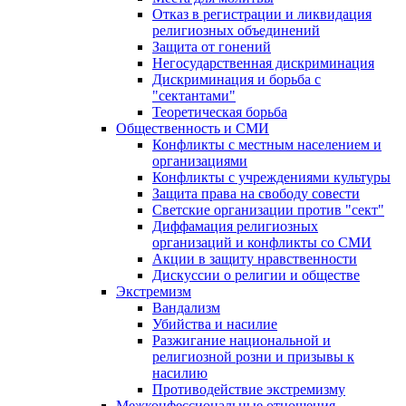
Отказ в регистрации и ликвидация
религиозных объединений
Защита от гонений
Негосударственная дискриминация
Дискриминация и борьба с
"сектантами"
Теоретическая борьба
Общественность и СМИ
Конфликты с местным населением и
организациями
Конфликты с учреждениями культуры
Защита права на свободу совести
Светские организации против "сект"
Диффамация религиозных
организаций и конфликты со СМИ
Акции в защиту нравственности
Дискуссии о религии и обществе
Экстремизм
Вандализм
Убийства и насилие
Разжигание национальной и
религиозной розни и призывы к
насилию
Противодействие экстремизму
Межконфессиональные отношения