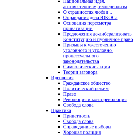
Национальная идея,
антивестернизм, империализм
О странностях любви...
Оправдания дела ЮКОСа
Основания пересмотра
приватизации
Предложения де-либерализовать
Конституцию и публичное право
Призывы к ужесточению
уголовного и уголовно-
процессуального
законодательства
Символические акции
Теории заговора
Идеология
Гражданское общество
Политический режим
Право
Революция и контрреволюция
Свобода слова
Практика
Приватность
Свобода слова
Справедливые выборы
Хорошая полиция