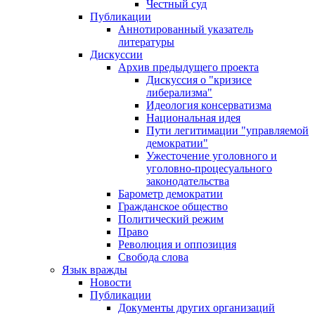
Честный суд
Публикации
Аннотированный указатель
литературы
Дискуссии
Архив предыдущего проекта
Дискуссия о "кризисе
либерализма"
Идеология консерватизма
Национальная идея
Пути легитимации "управляемой
демократии"
Ужесточение уголовного и
уголовно-процесуального
законодательства
Барометр демократии
Гражданское общество
Политический режим
Право
Революция и оппозиция
Свобода слова
Язык вражды
Новости
Публикации
Документы других организаций