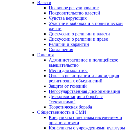
Власти
Правовое регулирование
Покровительство властей
Чувства верующих
Участие в выборах и в политической
жизни
Дискуссии о религии и власти
Дискуссии о религии и праве
Религии и карантин
Соглашения
Гонения
Административное и полицейское
вмешательство
Места для молитвы
Отказ в регистрации и ликвидация
религиозных объединений
Защита от гонений
Негосударственная дискриминация
Дискриминация и борьба с
"сектантами"
Теоретическая борьба
Общественность и СМИ
Конфликты с местным населением и
организациями
Конфликты с учреждениями культуры