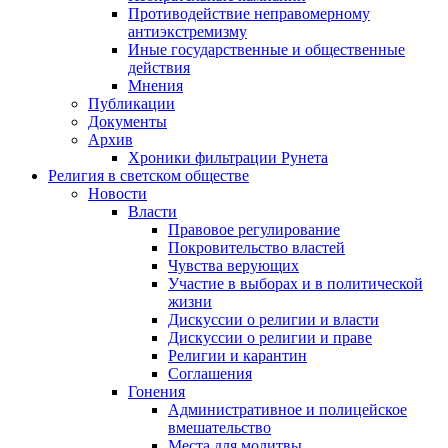
Противодействие неправомерному
антиэкстремизму
Иные государственные и общественные
действия
Мнения
Публикации
Документы
Архив
Хроники фильтрации Рунета
Религия в светском обществе
Новости
Власти
Правовое регулирование
Покровительство властей
Чувства верующих
Участие в выборах и в политической
жизни
Дискуссии о религии и власти
Дискуссии о религии и праве
Религии и карантин
Соглашения
Гонения
Административное и полицейское
вмешательство
Места для молитвы