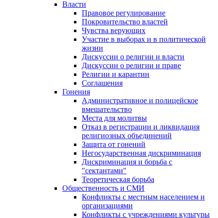
Власти
Правовое регулирование
Покровительство властей
Чувства верующих
Участие в выборах и в политической
жизни
Дискуссии о религии и власти
Дискуссии о религии и праве
Религии и карантин
Соглашения
Гонения
Административное и полицейское
вмешательство
Места для молитвы
Отказ в регистрации и ликвидация
религиозных объединений
Защита от гонений
Негосударственная дискриминация
Дискриминация и борьба с
"сектантами"
Теоретическая борьба
Общественность и СМИ
Конфликты с местным населением и
организациями
Конфликты с учреждениями культуры