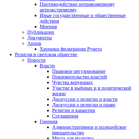
Противодействие неправомерному
антиэкстремизму
Иные государственные и общественные
действия
Мнения
Публикации
Документы
Архив
Хроники фильтрации Рунета
Религия в светском обществе
Новости
Власти
Правовое регулирование
Покровительство властей
Чувства верующих
Участие в выборах и в политической
жизни
Дискуссии о религии и власти
Дискуссии о религии и праве
Религии и карантин
Соглашения
Гонения
Административное и полицейское
вмешательство
Места для молитвы