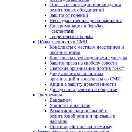
Отказ в регистрации и ликвидация
религиозных объединений
Защита от гонений
Негосударственная дискриминация
Дискриминация и борьба с
"сектантами"
Теоретическая борьба
Общественность и СМИ
Конфликты с местным населением и
организациями
Конфликты с учреждениями культуры
Защита права на свободу совести
Светские организации против "сект"
Диффамация религиозных
организаций и конфликты со СМИ
Акции в защиту нравственности
Дискуссии о религии и обществе
Экстремизм
Вандализм
Убийства и насилие
Разжигание национальной и
религиозной розни и призывы к
насилию
Противодействие экстремизму
Межконфессиональные отношения