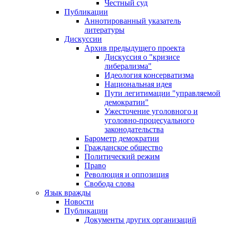
Честный суд
Публикации
Аннотированный указатель
литературы
Дискуссии
Архив предыдущего проекта
Дискуссия о "кризисе
либерализма"
Идеология консерватизма
Национальная идея
Пути легитимации "управляемой
демократии"
Ужесточение уголовного и
уголовно-процесуального
законодательства
Барометр демократии
Гражданское общество
Политический режим
Право
Революция и оппозиция
Свобода слова
Язык вражды
Новости
Публикации
Документы других организаций