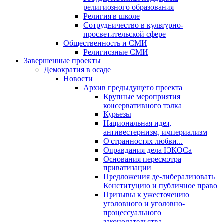
религиозного образования
Религия в школе
Сотрудничество в культурно-
просветительской сфере
Общественность и СМИ
Религиозные СМИ
Завершенные проекты
Демократия в осаде
Новости
Архив предыдущего проекта
Крупные мероприятия
консервативного толка
Курьезы
Национальная идея,
антивестернизм, империализм
О странностях любви...
Оправдания дела ЮКОСа
Основания пересмотра
приватизации
Предложения де-либерализовать
Конституцию и публичное право
Призывы к ужесточению
уголовного и уголовно-
процессуального
законодательства