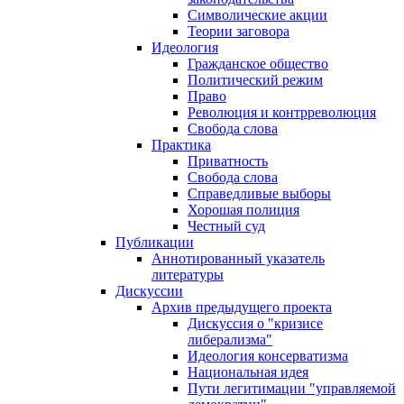
Символические акции
Теории заговора
Идеология
Гражданское общество
Политический режим
Право
Революция и контрреволюция
Свобода слова
Практика
Приватность
Свобода слова
Справедливые выборы
Хорошая полиция
Честный суд
Публикации
Аннотированный указатель
литературы
Дискуссии
Архив предыдущего проекта
Дискуссия о "кризисе
либерализма"
Идеология консерватизма
Национальная идея
Пути легитимации "управляемой