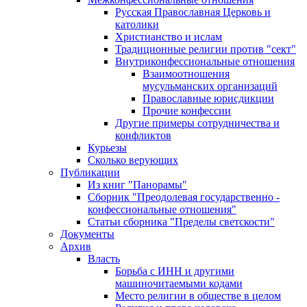
Русская Православная Церковь и
католики
Христианство и ислам
Традиционные религии против "сект"
Внутриконфессиональные отношения
Взаимоотношения
мусульманских организаций
Православные юрисдикции
Прочие конфессии
Другие примеры сотрудничества и
конфликтов
Курьезы
Сколько верующих
Публикации
Из книг "Панорамы"
Сборник "Преодолевая государственно -
конфессиональные отношения"
Статьи сборника "Пределы светскости"
Документы
Архив
Власть
Борьба с ИНН и другими
машиночитаемыми кодами
Место религии в обществе в целом