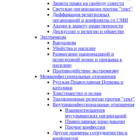
Защита права на свободу совести
Светские организации против "сект"
Диффамация религиозных
организаций и конфликты со СМИ
Акции в защиту нравственности
Дискуссии о религии и обществе
Экстремизм
Вандализм
Убийства и насилие
Разжигание национальной и
религиозной розни и призывы к
насилию
Противодействие экстремизму
Межконфессиональные отношения
Русская Православная Церковь и
католики
Христианство и ислам
Традиционные религии против "сект"
Внутриконфессиональные отношения
Взаимоотношения
мусульманских организаций
Православные юрисдикции
Прочие конфессии
Другие примеры сотрудничества и
конфликтов