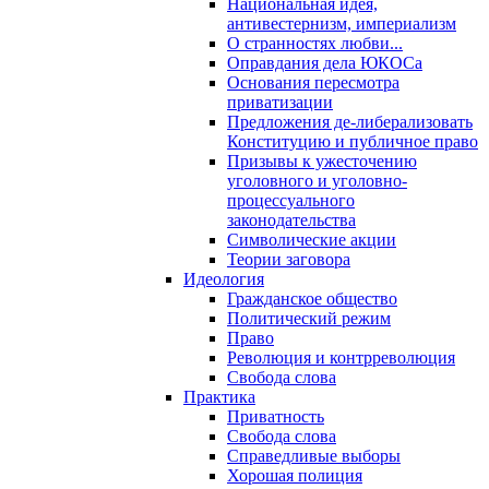
Национальная идея,
антивестернизм, империализм
О странностях любви...
Оправдания дела ЮКОСа
Основания пересмотра
приватизации
Предложения де-либерализовать
Конституцию и публичное право
Призывы к ужесточению
уголовного и уголовно-
процессуального
законодательства
Символические акции
Теории заговора
Идеология
Гражданское общество
Политический режим
Право
Революция и контрреволюция
Свобода слова
Практика
Приватность
Свобода слова
Справедливые выборы
Хорошая полиция