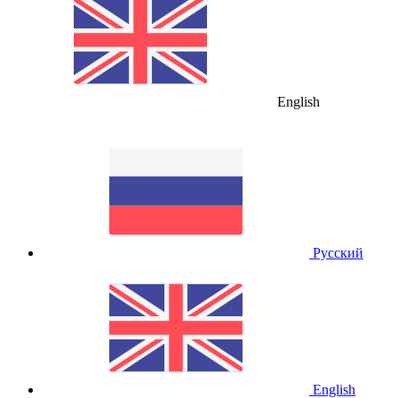
English
Русский
English