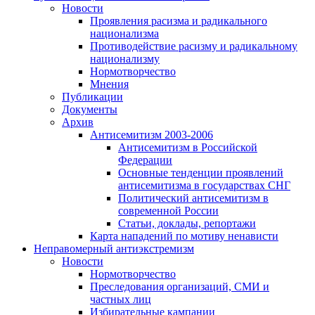
Новости
Проявления расизма и радикального
национализма
Противодействие расизму и радикальному
национализму
Нормотворчество
Мнения
Публикации
Документы
Архив
Антисемитизм 2003-2006
Антисемитизм в Российской
Федерации
Основные тенденции проявлений
антисемитизма в государствах СНГ
Политический антисемитизм в
современной России
Статьи, доклады, репортажи
Карта нападений по мотиву ненависти
Неправомерный антиэкстремизм
Новости
Нормотворчество
Преследования организаций, СМИ и
частных лиц
Избирательные кампании