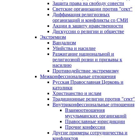
Защита права на свободу совести
Светские организации против "сект"
Диффамация религиозных
организаций и конфликты со СМИ
Акции в защиту нравственности
Дискуссии о религии и обществе
Экстремизм
Вандализм
Убийства и насилие
Разжигание национальной и
религиозной розни и призывы к
насилию
Противодействие экстремизму
Межконфессиональные отношения
Русская Православная Церковь и
католики
Христианство и ислам
Традиционные религии против "сект"
Внутриконфессиональные отношения
Взаимоотношения
мусульманских организаций
Православные юрисдикции
Прочие конфессии
Другие примеры сотрудничества и
конфликтов