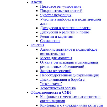
Власти
Правовое регулирование
Покровительство властей
Чувства верующих
Участие в выборах и в политической
жизни
Дискуссии о религии и власти
Дискуссии о религии и праве
Религии и карантин
Соглашения
Гонения
Административное и полицейское
вмешательство
Места для молитвы
Отказ в регистрации и ликвидация
религиозных объединений
Защита от гонений
Негосударственная дискриминация
Дискриминация и борьба с
"сектантами"
Теоретическая борьба
Общественность и СМИ
Конфликты с местным населением и
организациями
Конфликты с учреждениями культуры