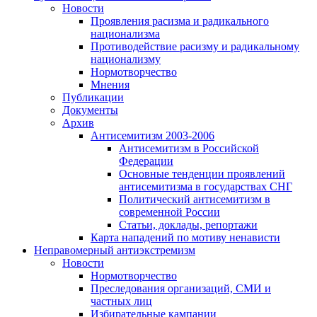
Новости
Проявления расизма и радикального
национализма
Противодействие расизму и радикальному
национализму
Нормотворчество
Мнения
Публикации
Документы
Архив
Антисемитизм 2003-2006
Антисемитизм в Российской
Федерации
Основные тенденции проявлений
антисемитизма в государствах СНГ
Политический антисемитизм в
современной России
Статьи, доклады, репортажи
Карта нападений по мотиву ненависти
Неправомерный антиэкстремизм
Новости
Нормотворчество
Преследования организаций, СМИ и
частных лиц
Избирательные кампании