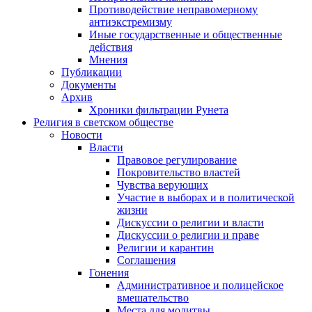
Противодействие неправомерному
антиэкстремизму
Иные государственные и общественные
действия
Мнения
Публикации
Документы
Архив
Хроники фильтрации Рунета
Религия в светском обществе
Новости
Власти
Правовое регулирование
Покровительство властей
Чувства верующих
Участие в выборах и в политической
жизни
Дискуссии о религии и власти
Дискуссии о религии и праве
Религии и карантин
Соглашения
Гонения
Административное и полицейское
вмешательство
Места для молитвы