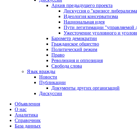
Архив предыдущего проекта
Дискуссия о "кризисе либерализм
Идеология консерватизма
Национальная идея
Пути легитимации "управляемой 
Ужесточение уголовного и уголов
Барометр демократии
Гражданское общество
Политический режим
Право
Революция и оппозиция
Свобода слова
Язык вражды
Новости
Публикации
Документы других организаций
Дискуссии
Объявления
О нас
Аналитика
Справочник
База данных