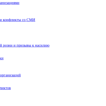
ганизациями
 и конфликты со СМИ
й розни и призывы к насилию
ки
организаций
ликтов