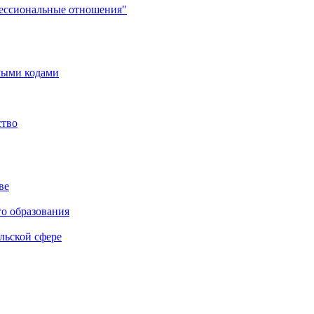
фессиональные отношения"
мыми кодами
ство
ве
го образования
льской сфере