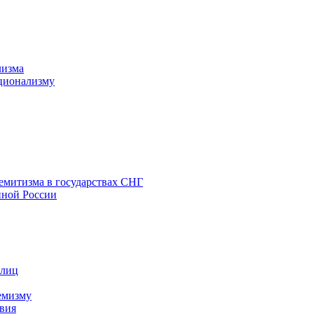
лизма
ционализму
емитизма в государствах СНГ
нной России
 лиц
емизму
вия