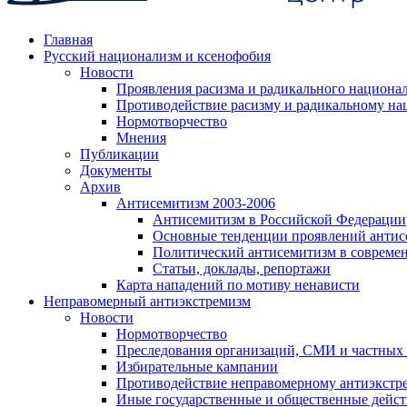
Главная
Русский национализм и ксенофобия
Новости
Проявления расизма и радикального национа
Противодействие расизму и радикальному на
Нормотворчество
Мнения
Публикации
Документы
Архив
Антисемитизм 2003-2006
Антисемитизм в Российской Федерации
Основные тенденции проявлений антис
Политический антисемитизм в совреме
Статьи, доклады, репортажи
Карта нападений по мотиву ненависти
Неправомерный антиэкстремизм
Новости
Нормотворчество
Преследования организаций, СМИ и частных
Избирательные кампании
Противодействие неправомерному антиэкстр
Иные государственные и общественные дейст