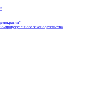
а"
демократии"
но-процесуального законодательства