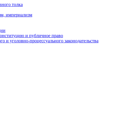
вного толка
зм, империализм
ции
Конституцию и публичное право
о и уголовно-процессуального законодательства