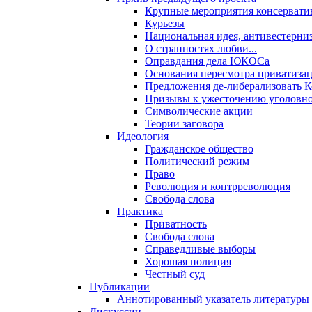
Крупные мероприятия консервати
Курьезы
Национальная идея, антивестерни
О странностях любви...
Оправдания дела ЮКОСа
Основания пересмотра приватиза
Предложения де-либерализовать 
Призывы к ужесточению уголовног
Символические акции
Теории заговора
Идеология
Гражданское общество
Политический режим
Право
Революция и контрреволюция
Свобода слова
Практика
Приватность
Свобода слова
Справедливые выборы
Хорошая полиция
Честный суд
Публикации
Аннотированный указатель литературы
Дискуссии