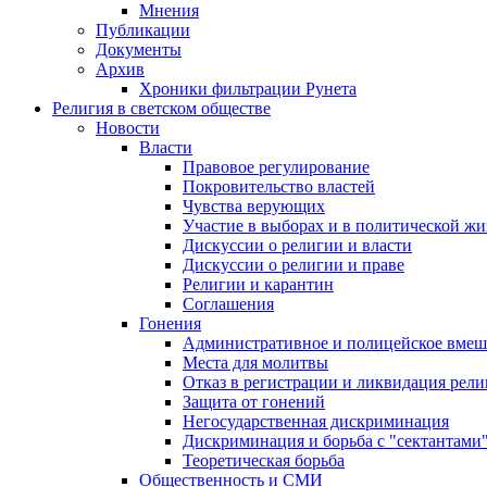
Мнения
Публикации
Документы
Архив
Хроники фильтрации Рунета
Религия в светском обществе
Новости
Власти
Правовое регулирование
Покровительство властей
Чувства верующих
Участие в выборах и в политической ж
Дискуссии о религии и власти
Дискуссии о религии и праве
Религии и карантин
Соглашения
Гонения
Административное и полицейское вмеш
Места для молитвы
Отказ в регистрации и ликвидация рел
Защита от гонений
Негосударственная дискриминация
Дискриминация и борьба с "сектантами
Теоретическая борьба
Общественность и СМИ