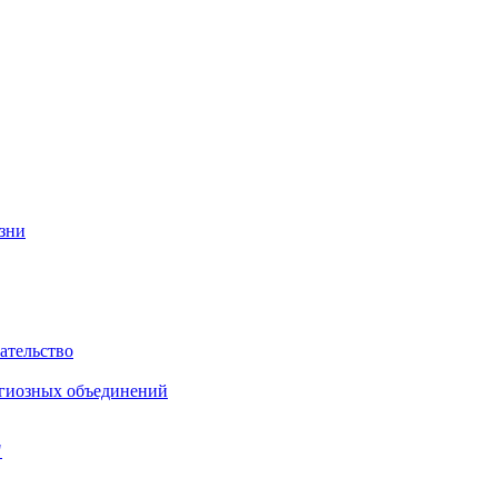
изни
ательство
игиозных объединений
"