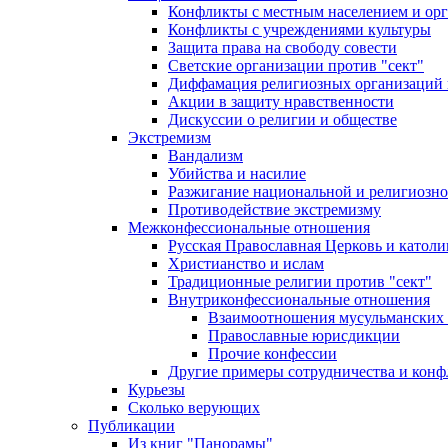
Конфликты с местным населением и ор
Конфликты с учреждениями культуры
Защита права на свободу совести
Светские организации против "сект"
Диффамация религиозных организаций
Акции в защиту нравственности
Дискуссии о религии и обществе
Экстремизм
Вандализм
Убийства и насилие
Разжигание национальной и религиозно
Противодействие экстремизму
Межконфессиональные отношения
Русская Православная Церковь и католи
Христианство и ислам
Традиционные религии против "сект"
Внутриконфессиональные отношения
Взаимоотношения мусульманских 
Православные юрисдикции
Прочие конфессии
Другие примеры сотрудничества и конф
Курьезы
Сколько верующих
Публикации
Из книг "Панорамы"