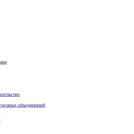
изни
ательство
игиозных объединений
"