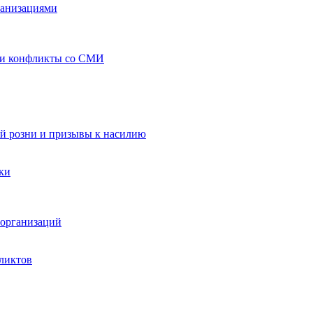
ганизациями
 и конфликты со СМИ
й розни и призывы к насилию
ки
организаций
ликтов