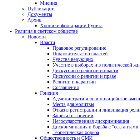
Мнения
Публикации
Документы
Архив
Хроники фильтрации Рунета
Религия в светском обществе
Новости
Власти
Правовое регулирование
Покровительство властей
Чувства верующих
Участие в выборах и в политической ж
Дискуссии о религии и власти
Дискуссии о религии и праве
Религии и карантин
Соглашения
Гонения
Административное и полицейское вмеш
Места для молитвы
Отказ в регистрации и ликвидация рел
Защита от гонений
Негосударственная дискриминация
Дискриминация и борьба с "сектантами
Теоретическая борьба
Общественность и СМИ