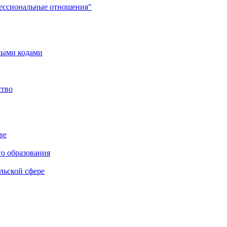
фессиональные отношения"
мыми кодами
ство
ве
го образования
льской сфере