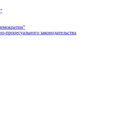
а"
демократии"
но-процесуального законодательства