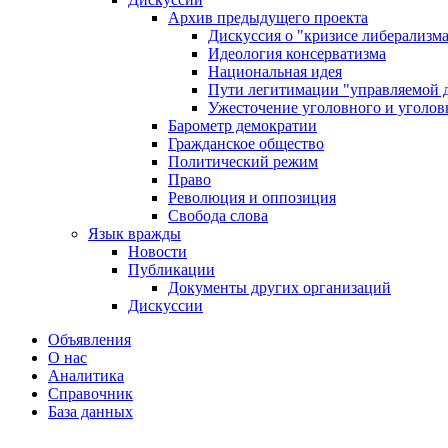
Архив предыдущего проекта
Дискуссия о "кризисе либерализм
Идеология консерватизма
Национальная идея
Пути легитимации "управляемой 
Ужесточение уголовного и уголов
Барометр демократии
Гражданское общество
Политический режим
Право
Революция и оппозиция
Свобода слова
Язык вражды
Новости
Публикации
Документы других организаций
Дискуссии
Объявления
О нас
Аналитика
Справочник
База данных