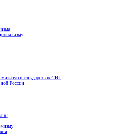
лизма
ционализму
емитизма в государствах СНГ
нной России
 лиц
емизму
вия