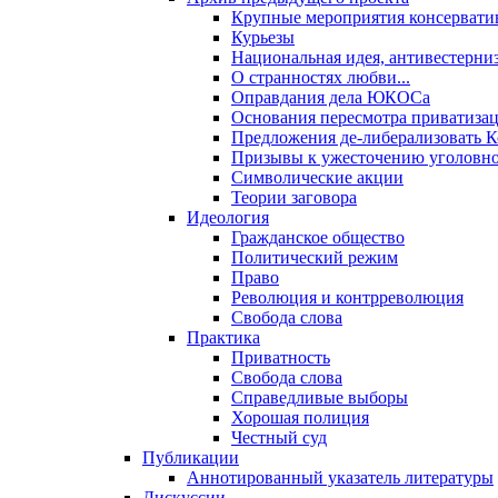
Крупные мероприятия консервати
Курьезы
Национальная идея, антивестерни
О странностях любви...
Оправдания дела ЮКОСа
Основания пересмотра приватиза
Предложения де-либерализовать 
Призывы к ужесточению уголовног
Символические акции
Теории заговора
Идеология
Гражданское общество
Политический режим
Право
Революция и контрреволюция
Свобода слова
Практика
Приватность
Свобода слова
Справедливые выборы
Хорошая полиция
Честный суд
Публикации
Аннотированный указатель литературы
Дискуссии