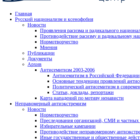
Главная
Русский национализм и ксенофобия
Новости
Проявления расизма и радикального национа
Противодействие расизму и радикальному на
Нормотворчество
Мнения
Публикации
Документы
Архив
Антисемитизм 2003-2006
Антисемитизм в Российской Федерации
Основные тенденции проявлений антис
Политический антисемитизм в совреме
Статьи, доклады, репортажи
Карта нападений по мотиву ненависти
Неправомерный антиэкстремизм
Новости
Нормотворчество
Преследования организаций, СМИ и частных
Избирательные кампании
Противодействие неправомерному антиэкстр
Иные государственные и общественные дейст