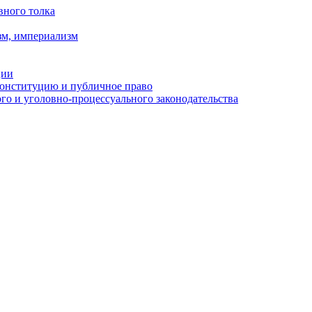
вного толка
зм, империализм
ции
Конституцию и публичное право
о и уголовно-процессуального законодательства