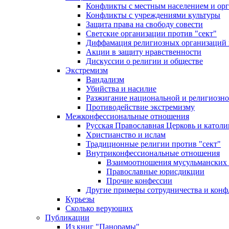
Конфликты с местным населением и ор
Конфликты с учреждениями культуры
Защита права на свободу совести
Светские организации против "сект"
Диффамация религиозных организаций
Акции в защиту нравственности
Дискуссии о религии и обществе
Экстремизм
Вандализм
Убийства и насилие
Разжигание национальной и религиозно
Противодействие экстремизму
Межконфессиональные отношения
Русская Православная Церковь и католи
Христианство и ислам
Традиционные религии против "сект"
Внутриконфессиональные отношения
Взаимоотношения мусульманских 
Православные юрисдикции
Прочие конфессии
Другие примеры сотрудничества и конф
Курьезы
Сколько верующих
Публикации
Из книг "Панорамы"