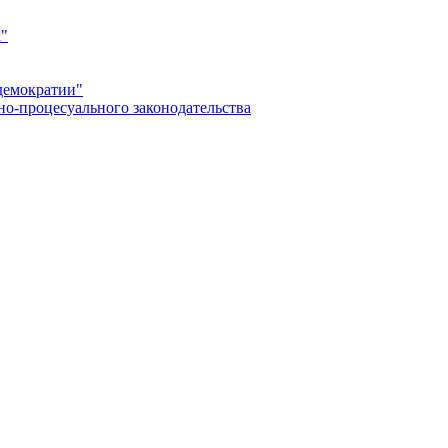
а"
демократии"
но-процесуального законодательства