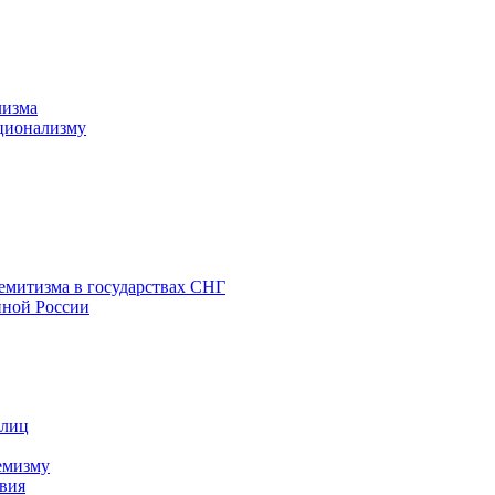
лизма
ционализму
емитизма в государствах СНГ
нной России
 лиц
емизму
вия