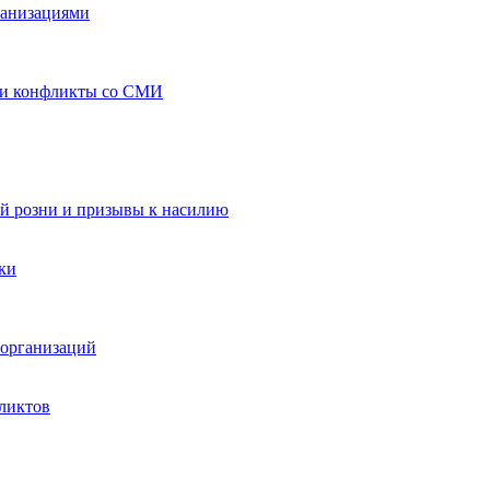
ганизациями
 и конфликты со СМИ
й розни и призывы к насилию
ки
организаций
ликтов