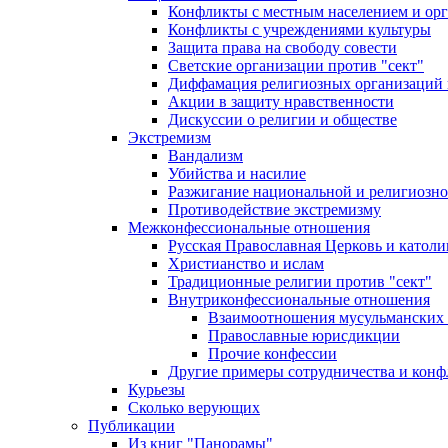
Конфликты с местным населением и ор
Конфликты с учреждениями культуры
Защита права на свободу совести
Светские организации против "сект"
Диффамация религиозных организаций
Акции в защиту нравственности
Дискуссии о религии и обществе
Экстремизм
Вандализм
Убийства и насилие
Разжигание национальной и религиозно
Противодействие экстремизму
Межконфессиональные отношения
Русская Православная Церковь и католи
Христианство и ислам
Традиционные религии против "сект"
Внутриконфессиональные отношения
Взаимоотношения мусульманских 
Православные юрисдикции
Прочие конфессии
Другие примеры сотрудничества и конф
Курьезы
Сколько верующих
Публикации
Из книг "Панорамы"