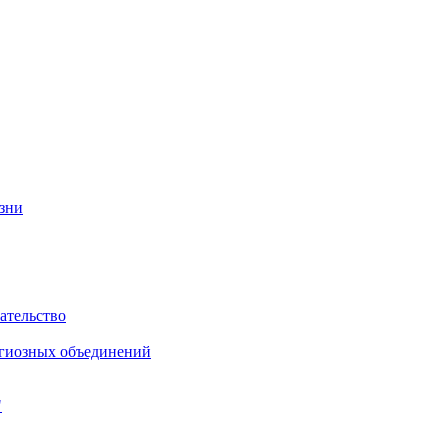
изни
ательство
игиозных объединений
"