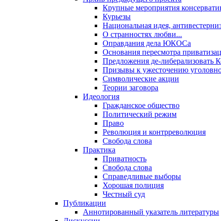
Крупные мероприятия консервати
Курьезы
Национальная идея, антивестерни
О странностях любви...
Оправдания дела ЮКОСа
Основания пересмотра приватиза
Предложения де-либерализовать 
Призывы к ужесточению уголовног
Символические акции
Теории заговора
Идеология
Гражданское общество
Политический режим
Право
Революция и контрреволюция
Свобода слова
Практика
Приватность
Свобода слова
Справедливые выборы
Хорошая полиция
Честный суд
Публикации
Аннотированный указатель литературы
Дискуссии