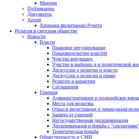
Мнения
Публикации
Документы
Архив
Хроники фильтрации Рунета
Религия в светском обществе
Новости
Власти
Правовое регулирование
Покровительство властей
Чувства верующих
Участие в выборах и в политической ж
Дискуссии о религии и власти
Дискуссии о религии и праве
Религии и карантин
Соглашения
Гонения
Административное и полицейское вмеш
Места для молитвы
Отказ в регистрации и ликвидация рел
Защита от гонений
Негосударственная дискриминация
Дискриминация и борьба с "сектантами
Теоретическая борьба
Общественность и СМИ