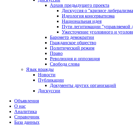
Архив предыдущего проекта
Дискуссия о "кризисе либерализм
Идеология консерватизма
Национальная идея
Пути легитимации "управляемой 
Ужесточение уголовного и уголов
Барометр демократии
Гражданское общество
Политический режим
Право
Революция и оппозиция
Свобода слова
Язык вражды
Новости
Публикации
Документы других организаций
Дискуссии
Объявления
О нас
Аналитика
Справочник
База данных