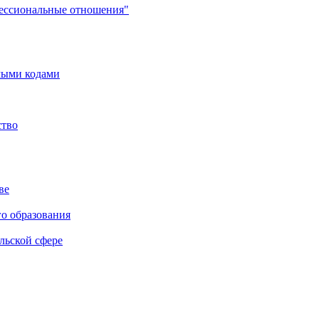
фессиональные отношения"
мыми кодами
ство
ве
го образования
льской сфере