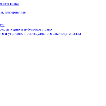
вного толка
зм, империализм
ции
Конституцию и публичное право
о и уголовно-процессуального законодательства