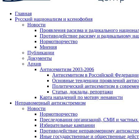
Главная
Русский национализм и ксенофобия
Новости
Проявления расизма и радикального национа
Противодействие расизму и радикальному на
Нормотворчество
Мнения
Публикации
Документы
Архив
Антисемитизм 2003-2006
Антисемитизм в Российской Федерации
Основные тенденции проявлений антис
Политический антисемитизм в совреме
Статьи, доклады, репортажи
Карта нападений по мотиву ненависти
Неправомерный антиэкстремизм
Новости
Нормотворчество
Преследования организаций, СМИ и частных
Избирательные кампании
Противодействие неправомерному антиэкстр
Иные государственные и общественные дейст