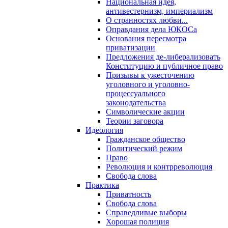
Национальная идея,
антивестернизм, империализм
О странностях любви...
Оправдания дела ЮКОСа
Основания пересмотра
приватизации
Предложения де-либерализовать
Конституцию и публичное право
Призывы к ужесточению
уголовного и уголовно-
процессуального
законодательства
Символические акции
Теории заговора
Идеология
Гражданское общество
Политический режим
Право
Революция и контрреволюция
Свобода слова
Практика
Приватность
Свобода слова
Справедливые выборы
Хорошая полиция