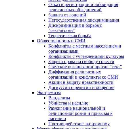
Отказ в регистрации и ликвидация
религиозных объединений
Защита от гонений
Негосударственная дискриминация
Дискриминация и борьба с
"сектантами"
Теоретическая борьба
Общественность и СМИ
Конфликты с местным населением и
организациями
Конфликты с учреждениями культуры
Защита права на свободу совести
Светские организации против "сект"
Диффамация религиозных
организаций и конфликты со СМИ
Акции в защиту нравственности
Дискуссии о религии и обществе
Экстремизм
Вандализм
Убийства и насилие
Разжигание национальной и
религиозной розни и призывы к
насилию
Противодействие экстремизму
Межконфессиональные отношения