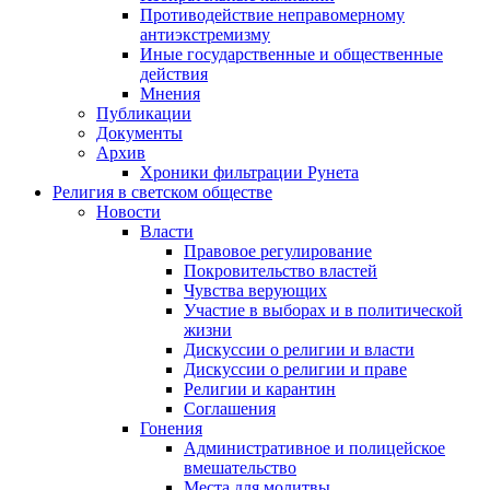
Противодействие неправомерному
антиэкстремизму
Иные государственные и общественные
действия
Мнения
Публикации
Документы
Архив
Хроники фильтрации Рунета
Религия в светском обществе
Новости
Власти
Правовое регулирование
Покровительство властей
Чувства верующих
Участие в выборах и в политической
жизни
Дискуссии о религии и власти
Дискуссии о религии и праве
Религии и карантин
Соглашения
Гонения
Административное и полицейское
вмешательство
Места для молитвы