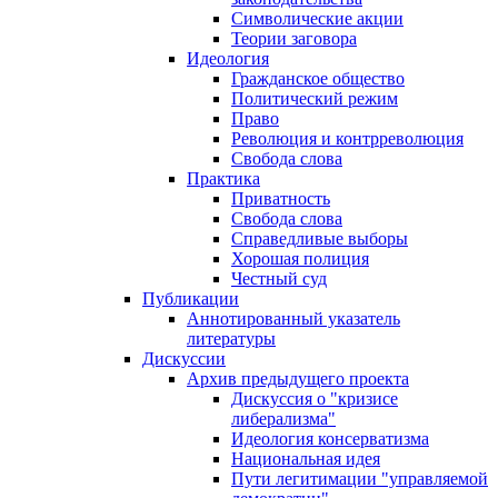
Символические акции
Теории заговора
Идеология
Гражданское общество
Политический режим
Право
Революция и контрреволюция
Свобода слова
Практика
Приватность
Свобода слова
Справедливые выборы
Хорошая полиция
Честный суд
Публикации
Аннотированный указатель
литературы
Дискуссии
Архив предыдущего проекта
Дискуссия о "кризисе
либерализма"
Идеология консерватизма
Национальная идея
Пути легитимации "управляемой