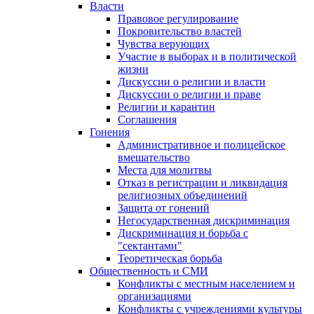
Власти
Правовое регулирование
Покровительство властей
Чувства верующих
Участие в выборах и в политической
жизни
Дискуссии о религии и власти
Дискуссии о религии и праве
Религии и карантин
Соглашения
Гонения
Административное и полицейское
вмешательство
Места для молитвы
Отказ в регистрации и ликвидация
религиозных объединений
Защита от гонений
Негосударственная дискриминация
Дискриминация и борьба с
"сектантами"
Теоретическая борьба
Общественность и СМИ
Конфликты с местным населением и
организациями
Конфликты с учреждениями культуры