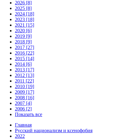
2026 [8]
2025 [8]
2024 [18]
2023 [18]
2021 [15]
2020 [6]
2019 [9]
2018 [9]
2017 [27]
2016 [22]
2015 [14]
2014 [6]
2013 [17]
2012 [13]
2011 [22]
2010 [19]
2009 [17]
2008 [16]
2007 [4]
2006 [2]
Показать все
Главная
Русский национализм и ксенофобия
2022