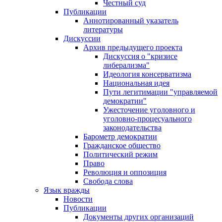
Честный суд
Публикации
Аннотированный указатель
литературы
Дискуссии
Архив предыдущего проекта
Дискуссия о "кризисе
либерализма"
Идеология консерватизма
Национальная идея
Пути легитимации "управляемой
демократии"
Ужесточение уголовного и
уголовно-процесуального
законодательства
Барометр демократии
Гражданское общество
Политический режим
Право
Революция и оппозиция
Свобода слова
Язык вражды
Новости
Публикации
Документы других организаций