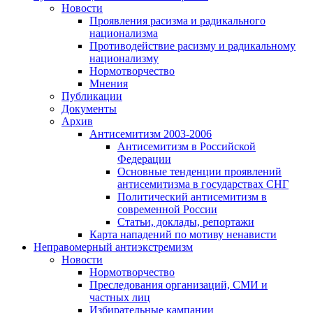
Новости
Проявления расизма и радикального
национализма
Противодействие расизму и радикальному
национализму
Нормотворчество
Мнения
Публикации
Документы
Архив
Антисемитизм 2003-2006
Антисемитизм в Российской
Федерации
Основные тенденции проявлений
антисемитизма в государствах СНГ
Политический антисемитизм в
современной России
Статьи, доклады, репортажи
Карта нападений по мотиву ненависти
Неправомерный антиэкстремизм
Новости
Нормотворчество
Преследования организаций, СМИ и
частных лиц
Избирательные кампании