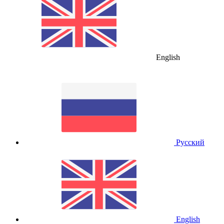
English
Русский
English