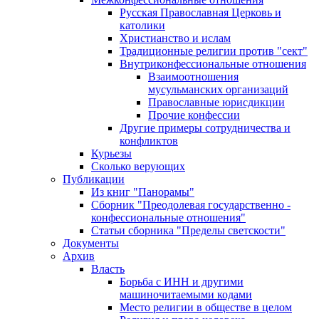
Русская Православная Церковь и
католики
Христианство и ислам
Традиционные религии против "сект"
Внутриконфессиональные отношения
Взаимоотношения
мусульманских организаций
Православные юрисдикции
Прочие конфессии
Другие примеры сотрудничества и
конфликтов
Курьезы
Сколько верующих
Публикации
Из книг "Панорамы"
Сборник "Преодолевая государственно -
конфессиональные отношения"
Статьи сборника "Пределы светскости"
Документы
Архив
Власть
Борьба с ИНН и другими
машиночитаемыми кодами
Место религии в обществе в целом