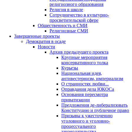
религиозного образования
Религия в школе
Сотрудничество в культурно-
просветительской сфере
Общественность и СМИ
Религиозные СМИ
Завершенные проекты
Демократия в осаде
Новости
Архив предыдущего проекта
Крупные мероприятия
консервативного толка
Курьезы
Национальная идея,
антивестернизм, империализм
О странностях любви...
Оправдания дела ЮКОСа
Основания пересмотра
приватизации
Предложения де-либерализовать
Конституцию и публичное право
Призывы к ужесточению
уголовного и уголовно-
процессуального
законодательства