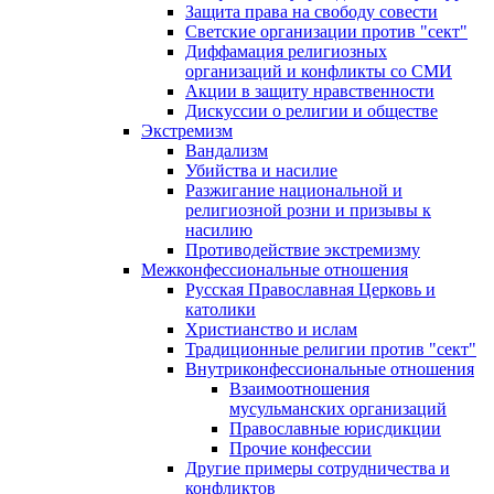
Защита права на свободу совести
Светские организации против "сект"
Диффамация религиозных
организаций и конфликты со СМИ
Акции в защиту нравственности
Дискуссии о религии и обществе
Экстремизм
Вандализм
Убийства и насилие
Разжигание национальной и
религиозной розни и призывы к
насилию
Противодействие экстремизму
Межконфессиональные отношения
Русская Православная Церковь и
католики
Христианство и ислам
Традиционные религии против "сект"
Внутриконфессиональные отношения
Взаимоотношения
мусульманских организаций
Православные юрисдикции
Прочие конфессии
Другие примеры сотрудничества и
конфликтов