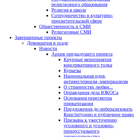
религиозного образования
Религия в школе
Сотрудничество в культурно-
просветительской сфере
Общественность и СМИ
Религиозные СМИ
Завершенные проекты
Демократия в осаде
Новости
Архив предыдущего проекта
Крупные мероприятия
консервативного толка
Курьезы
Национальная идея,
антивестернизм, империализм
О странностях любви...
Оправдания дела ЮКОСа
Основания пересмотра
приватизации
Предложения де-либерализовать
Конституцию и публичное право
Призывы к ужесточению
уголовного и уголовно-
процессуального
законодательства