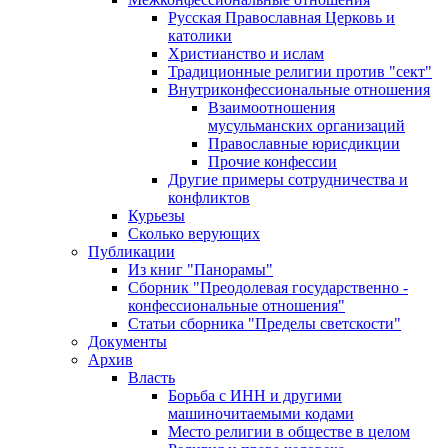
Русская Православная Церковь и
католики
Христианство и ислам
Традиционные религии против "сект"
Внутриконфессиональные отношения
Взаимоотношения
мусульманских организаций
Православные юрисдикции
Прочие конфессии
Другие примеры сотрудничества и
конфликтов
Курьезы
Сколько верующих
Публикации
Из книг "Панорамы"
Сборник "Преодолевая государственно -
конфессиональные отношения"
Статьи сборника "Пределы светскости"
Документы
Архив
Власть
Борьба с ИНН и другими
машиночитаемыми кодами
Место религии в обществе в целом