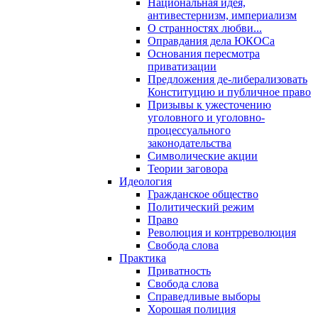
Национальная идея,
антивестернизм, империализм
О странностях любви...
Оправдания дела ЮКОСа
Основания пересмотра
приватизации
Предложения де-либерализовать
Конституцию и публичное право
Призывы к ужесточению
уголовного и уголовно-
процессуального
законодательства
Символические акции
Теории заговора
Идеология
Гражданское общество
Политический режим
Право
Революция и контрреволюция
Свобода слова
Практика
Приватность
Свобода слова
Справедливые выборы
Хорошая полиция