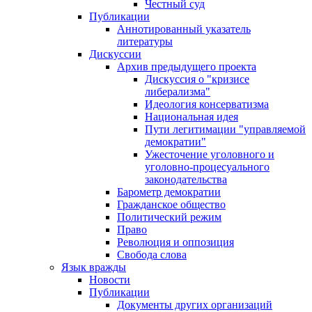
Честный суд
Публикации
Аннотированный указатель
литературы
Дискуссии
Архив предыдущего проекта
Дискуссия о "кризисе
либерализма"
Идеология консерватизма
Национальная идея
Пути легитимации "управляемой
демократии"
Ужесточение уголовного и
уголовно-процесуального
законодательства
Барометр демократии
Гражданское общество
Политический режим
Право
Революция и оппозиция
Свобода слова
Язык вражды
Новости
Публикации
Документы других организаций