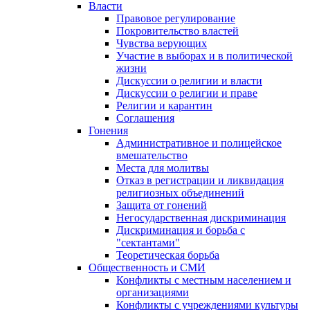
Власти
Правовое регулирование
Покровительство властей
Чувства верующих
Участие в выборах и в политической
жизни
Дискуссии о религии и власти
Дискуссии о религии и праве
Религии и карантин
Соглашения
Гонения
Административное и полицейское
вмешательство
Места для молитвы
Отказ в регистрации и ликвидация
религиозных объединений
Защита от гонений
Негосударственная дискриминация
Дискриминация и борьба с
"сектантами"
Теоретическая борьба
Общественность и СМИ
Конфликты с местным населением и
организациями
Конфликты с учреждениями культуры