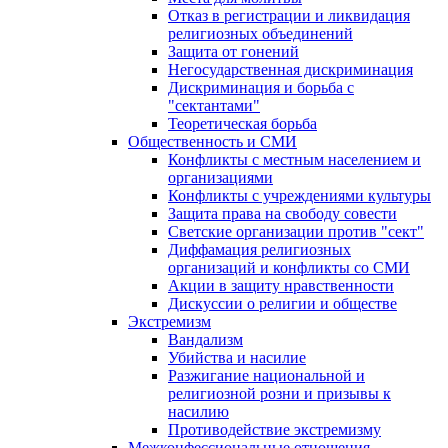
Отказ в регистрации и ликвидация
религиозных объединений
Защита от гонений
Негосударственная дискриминация
Дискриминация и борьба с
"сектантами"
Теоретическая борьба
Общественность и СМИ
Конфликты с местным населением и
организациями
Конфликты с учреждениями культуры
Защита права на свободу совести
Светские организации против "сект"
Диффамация религиозных
организаций и конфликты со СМИ
Акции в защиту нравственности
Дискуссии о религии и обществе
Экстремизм
Вандализм
Убийства и насилие
Разжигание национальной и
религиозной розни и призывы к
насилию
Противодействие экстремизму
Межконфессиональные отношения