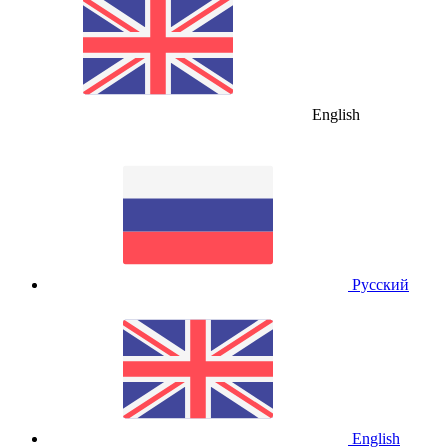
English
Русский
English