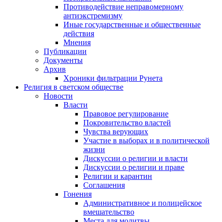
Противодействие неправомерному
антиэкстремизму
Иные государственные и общественные
действия
Мнения
Публикации
Документы
Архив
Хроники фильтрации Рунета
Религия в светском обществе
Новости
Власти
Правовое регулирование
Покровительство властей
Чувства верующих
Участие в выборах и в политической
жизни
Дискуссии о религии и власти
Дискуссии о религии и праве
Религии и карантин
Соглашения
Гонения
Административное и полицейское
вмешательство
Места для молитвы