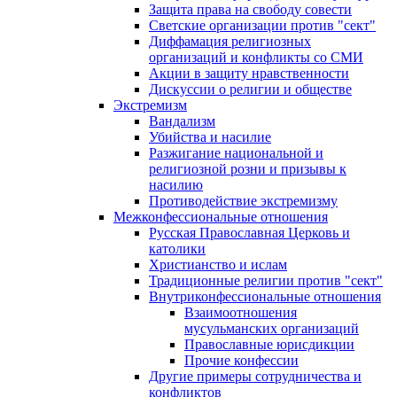
Защита права на свободу совести
Светские организации против "сект"
Диффамация религиозных
организаций и конфликты со СМИ
Акции в защиту нравственности
Дискуссии о религии и обществе
Экстремизм
Вандализм
Убийства и насилие
Разжигание национальной и
религиозной розни и призывы к
насилию
Противодействие экстремизму
Межконфессиональные отношения
Русская Православная Церковь и
католики
Христианство и ислам
Традиционные религии против "сект"
Внутриконфессиональные отношения
Взаимоотношения
мусульманских организаций
Православные юрисдикции
Прочие конфессии
Другие примеры сотрудничества и
конфликтов