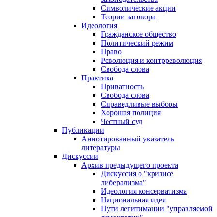
Символические акции
Теории заговора
Идеология
Гражданское общество
Политический режим
Право
Революция и контрреволюция
Свобода слова
Практика
Приватность
Свобода слова
Справедливые выборы
Хорошая полиция
Честный суд
Публикации
Аннотированный указатель
литературы
Дискуссии
Архив предыдущего проекта
Дискуссия о "кризисе
либерализма"
Идеология консерватизма
Национальная идея
Пути легитимации "управляемой