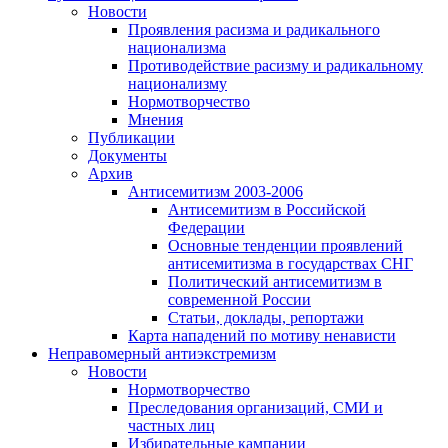
Новости
Проявления расизма и радикального
национализма
Противодействие расизму и радикальному
национализму
Нормотворчество
Мнения
Публикации
Документы
Архив
Антисемитизм 2003-2006
Антисемитизм в Российской
Федерации
Основные тенденции проявлений
антисемитизма в государствах СНГ
Политический антисемитизм в
современной России
Статьи, доклады, репортажи
Карта нападений по мотиву ненависти
Неправомерный антиэкстремизм
Новости
Нормотворчество
Преследования организаций, СМИ и
частных лиц
Избирательные кампании