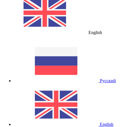
English
Русский
English