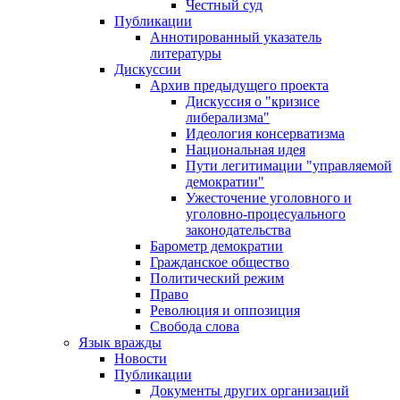
Честный суд
Публикации
Аннотированный указатель
литературы
Дискуссии
Архив предыдущего проекта
Дискуссия о "кризисе
либерализма"
Идеология консерватизма
Национальная идея
Пути легитимации "управляемой
демократии"
Ужесточение уголовного и
уголовно-процесуального
законодательства
Барометр демократии
Гражданское общество
Политический режим
Право
Революция и оппозиция
Свобода слова
Язык вражды
Новости
Публикации
Документы других организаций