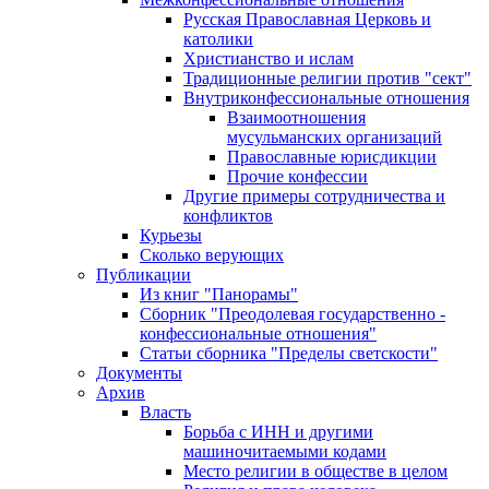
Русская Православная Церковь и
католики
Христианство и ислам
Традиционные религии против "сект"
Внутриконфессиональные отношения
Взаимоотношения
мусульманских организаций
Православные юрисдикции
Прочие конфессии
Другие примеры сотрудничества и
конфликтов
Курьезы
Сколько верующих
Публикации
Из книг "Панорамы"
Сборник "Преодолевая государственно -
конфессиональные отношения"
Статьи сборника "Пределы светскости"
Документы
Архив
Власть
Борьба с ИНН и другими
машиночитаемыми кодами
Место религии в обществе в целом