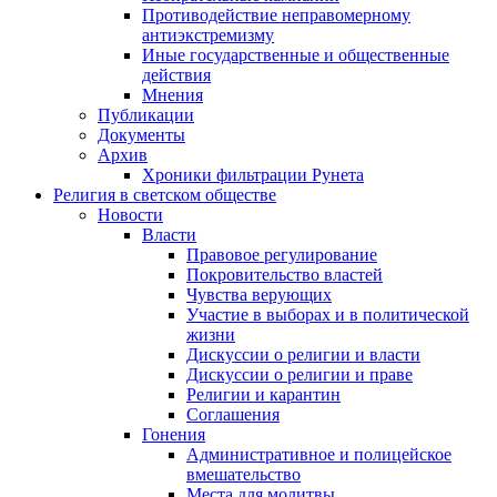
Противодействие неправомерному
антиэкстремизму
Иные государственные и общественные
действия
Мнения
Публикации
Документы
Архив
Хроники фильтрации Рунета
Религия в светском обществе
Новости
Власти
Правовое регулирование
Покровительство властей
Чувства верующих
Участие в выборах и в политической
жизни
Дискуссии о религии и власти
Дискуссии о религии и праве
Религии и карантин
Соглашения
Гонения
Административное и полицейское
вмешательство
Места для молитвы