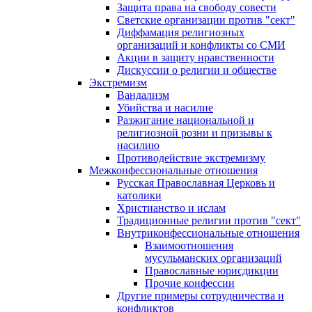
Защита права на свободу совести
Светские организации против "сект"
Диффамация религиозных
организаций и конфликты со СМИ
Акции в защиту нравственности
Дискуссии о религии и обществе
Экстремизм
Вандализм
Убийства и насилие
Разжигание национальной и
религиозной розни и призывы к
насилию
Противодействие экстремизму
Межконфессиональные отношения
Русская Православная Церковь и
католики
Христианство и ислам
Традиционные религии против "сект"
Внутриконфессиональные отношения
Взаимоотношения
мусульманских организаций
Православные юрисдикции
Прочие конфессии
Другие примеры сотрудничества и
конфликтов