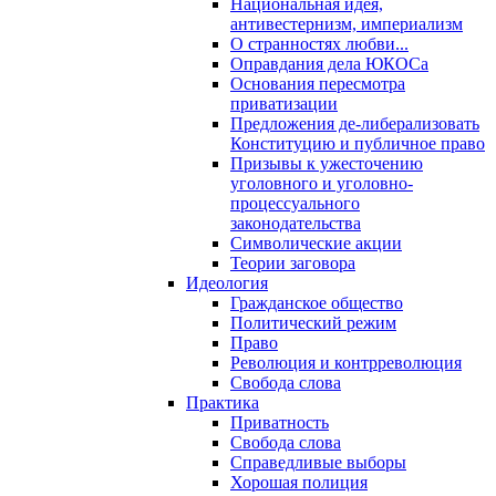
Национальная идея,
антивестернизм, империализм
О странностях любви...
Оправдания дела ЮКОСа
Основания пересмотра
приватизации
Предложения де-либерализовать
Конституцию и публичное право
Призывы к ужесточению
уголовного и уголовно-
процессуального
законодательства
Символические акции
Теории заговора
Идеология
Гражданское общество
Политический режим
Право
Революция и контрреволюция
Свобода слова
Практика
Приватность
Свобода слова
Справедливые выборы
Хорошая полиция