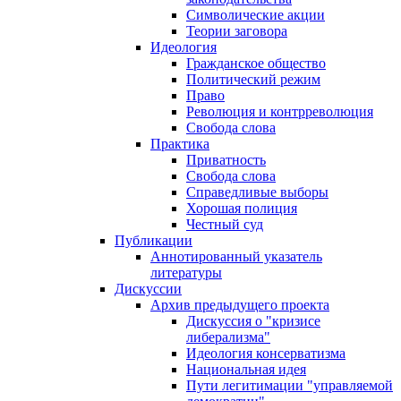
Символические акции
Теории заговора
Идеология
Гражданское общество
Политический режим
Право
Революция и контрреволюция
Свобода слова
Практика
Приватность
Свобода слова
Справедливые выборы
Хорошая полиция
Честный суд
Публикации
Аннотированный указатель
литературы
Дискуссии
Архив предыдущего проекта
Дискуссия о "кризисе
либерализма"
Идеология консерватизма
Национальная идея
Пути легитимации "управляемой