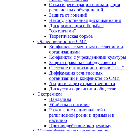
Отказ в регистрации и ликвидация
религиозных объединений
Защита от гонений
Негосударственная дискриминация
Дискриминация и борьба с
"сектантами"
Теоретическая борьба
Общественность и СМИ
Конфликты с местным населением и
организациями
Конфликты с учреждениями культуры
Защита права на свободу совести
Светские организации против "сект"
Диффамация религиозных
организаций и конфликты со СМИ
Акции в защиту нравственности
Дискуссии о религии и обществе
Экстремизм
Вандализм
Убийства и насилие
Разжигание национальной и
религиозной розни и призывы к
насилию
Противодействие экстремизму
Межконфессиональные отношения