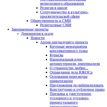
религиозного образования
Религия в школе
Сотрудничество в культурно-
просветительской сфере
Общественность и СМИ
Религиозные СМИ
Завершенные проекты
Демократия в осаде
Новости
Архив предыдущего проекта
Крупные мероприятия
консервативного толка
Курьезы
Национальная идея,
антивестернизм, империализм
О странностях любви...
Оправдания дела ЮКОСа
Основания пересмотра
приватизации
Предложения де-либерализовать
Конституцию и публичное право
Призывы к ужесточению
уголовного и уголовно-
процессуального
законодательства