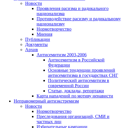
Новости
Проявления расизма и радикального
национализма
Противодействие расизму и радикальному
национализму
Нормотворчество
Мнения
Публикации
Документы
Архив
Антисемитизм 2003-2006
Антисемитизм в Российской
Федерации
Основные тенденции проявлений
антисемитизма в государствах СНГ
Политический антисемитизм в
современной России
Статьи, доклады, репортажи
Карта нападений по мотиву ненависти
Неправомерный антиэкстремизм
Новости
Нормотворчество
Преследования организаций, СМИ и
частных лиц
Избирательные кампании