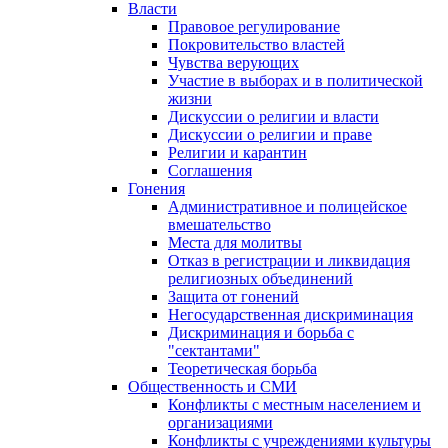
Власти
Правовое регулирование
Покровительство властей
Чувства верующих
Участие в выборах и в политической
жизни
Дискуссии о религии и власти
Дискуссии о религии и праве
Религии и карантин
Соглашения
Гонения
Административное и полицейское
вмешательство
Места для молитвы
Отказ в регистрации и ликвидация
религиозных объединений
Защита от гонений
Негосударственная дискриминация
Дискриминация и борьба с
"сектантами"
Теоретическая борьба
Общественность и СМИ
Конфликты с местным населением и
организациями
Конфликты с учреждениями культуры