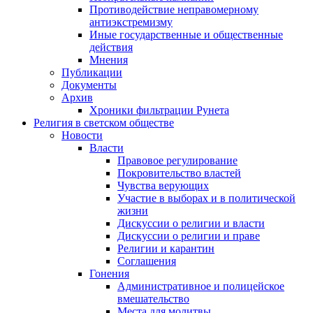
Противодействие неправомерному
антиэкстремизму
Иные государственные и общественные
действия
Мнения
Публикации
Документы
Архив
Хроники фильтрации Рунета
Религия в светском обществе
Новости
Власти
Правовое регулирование
Покровительство властей
Чувства верующих
Участие в выборах и в политической
жизни
Дискуссии о религии и власти
Дискуссии о религии и праве
Религии и карантин
Соглашения
Гонения
Административное и полицейское
вмешательство
Места для молитвы