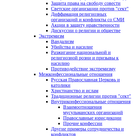
Защита права на свободу совести
Светские организации против "сект"
Диффамация религиозных
организаций и конфликты со СМИ
Акции в защиту нравственности
Дискуссии о религии и обществе
Экстремизм
Вандализм
Убийства и насилие
Разжигание национальной и
религиозной розни и призывы к
насилию
Противодействие экстремизму
Межконфессиональные отношения
Русская Православная Церковь и
католики
Христианство и ислам
Традиционные религии против "сект"
Внутриконфессиональные отношения
Взаимоотношения
мусульманских организаций
Православные юрисдикции
Прочие конфессии
Другие примеры сотрудничества и
конфликтов