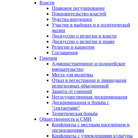
Власти
Правовое регулирование
Покровительство властей
Чувства верующих
Участие в выборах и в политической
жизни
Дискуссии о религии и власти
Дискуссии о религии и праве
Религии и карантин
Соглашения
Гонения
Административное и полицейское
вмешательство
Места для молитвы
Отказ в регистрации и ликвидация
религиозных объединений
Защита от гонений
Негосударственная дискриминация
Дискриминация и борьба с
"сектантами"
Теоретическая борьба
Общественность и СМИ
Конфликты с местным населением и
организациями
Конфликты с учреждениями культуры