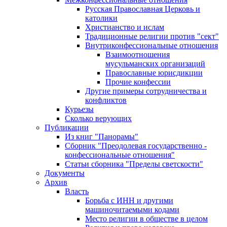
Русская Православная Церковь и
католики
Христианство и ислам
Традиционные религии против "сект"
Внутриконфессиональные отношения
Взаимоотношения
мусульманских организаций
Православные юрисдикции
Прочие конфессии
Другие примеры сотрудничества и
конфликтов
Курьезы
Сколько верующих
Публикации
Из книг "Панорамы"
Сборник "Преодолевая государственно -
конфессиональные отношения"
Статьи сборника "Пределы светскости"
Документы
Архив
Власть
Борьба с ИНН и другими
машиночитаемыми кодами
Место религии в обществе в целом