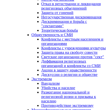
Отказ в регистрации и ликвидация
религиозных объединений
Защита от гонений
Негосударственная дискриминация
Дискриминация и борьба с
"сектантами"
Теоретическая борьба
Общественность и СМИ
Конфликты с местным населением и
организациями
Конфликты с учреждениями культуры
Защита права на свободу совести
Светские организации против "сект"
Диффамация религиозных
организаций и конфликты со СМИ
Акции в защиту нравственности
Дискуссии о религии и обществе
Экстремизм
Вандализм
Убийства и насилие
Разжигание национальной и
религиозной розни и призывы к
насилию
Противодействие экстремизму
Межконфессиональные отношения