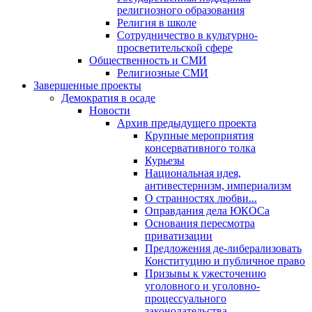
религиозного образования
Религия в школе
Сотрудничество в культурно-
просветительской сфере
Общественность и СМИ
Религиозные СМИ
Завершенные проекты
Демократия в осаде
Новости
Архив предыдущего проекта
Крупные мероприятия
консервативного толка
Курьезы
Национальная идея,
антивестернизм, империализм
О странностях любви...
Оправдания дела ЮКОСа
Основания пересмотра
приватизации
Предложения де-либерализовать
Конституцию и публичное право
Призывы к ужесточению
уголовного и уголовно-
процессуального
законодательства