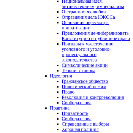
Национальная идея,
антивестернизм, империализм
О странностях любви...
Оправдания дела ЮКОСа
Основания пересмотра
приватизации
Предложения де-либерализовать
Конституцию и публичное право
Призывы к ужесточению
уголовного и уголовно-
процессуального
законодательства
Символические акции
Теории заговора
Идеология
Гражданское общество
Политический режим
Право
Революция и контрреволюция
Свобода слова
Практика
Приватность
Свобода слова
Справедливые выборы
Хорошая полиция