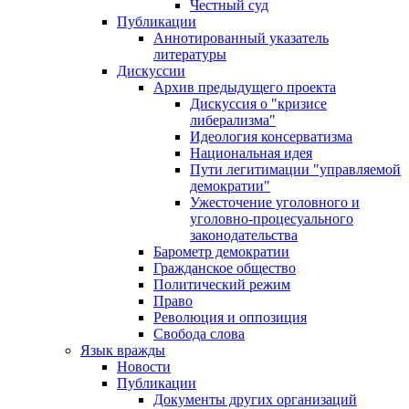
Честный суд
Публикации
Аннотированный указатель
литературы
Дискуссии
Архив предыдущего проекта
Дискуссия о "кризисе
либерализма"
Идеология консерватизма
Национальная идея
Пути легитимации "управляемой
демократии"
Ужесточение уголовного и
уголовно-процесуального
законодательства
Барометр демократии
Гражданское общество
Политический режим
Право
Революция и оппозиция
Свобода слова
Язык вражды
Новости
Публикации
Документы других организаций