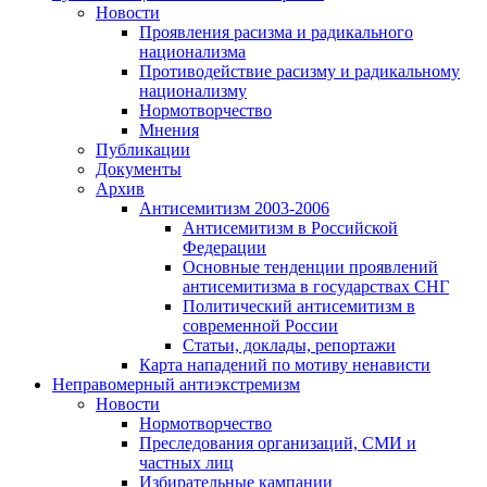
Новости
Проявления расизма и радикального
национализма
Противодействие расизму и радикальному
национализму
Нормотворчество
Мнения
Публикации
Документы
Архив
Антисемитизм 2003-2006
Антисемитизм в Российской
Федерации
Основные тенденции проявлений
антисемитизма в государствах СНГ
Политический антисемитизм в
современной России
Статьи, доклады, репортажи
Карта нападений по мотиву ненависти
Неправомерный антиэкстремизм
Новости
Нормотворчество
Преследования организаций, СМИ и
частных лиц
Избирательные кампании