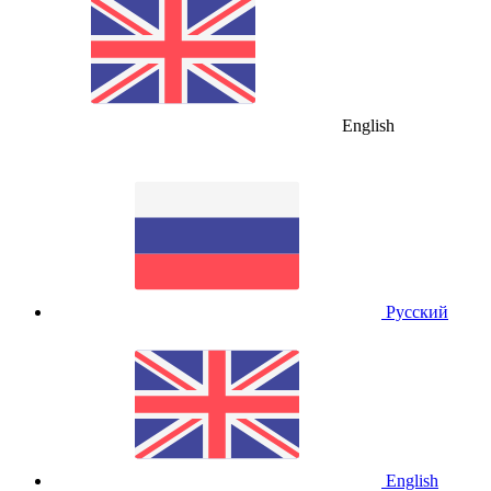
English
Русский
English