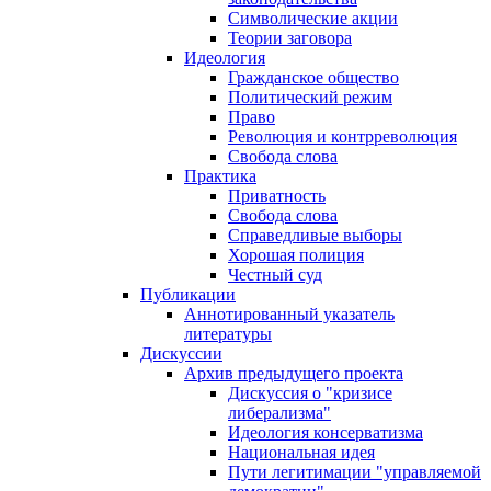
Символические акции
Теории заговора
Идеология
Гражданское общество
Политический режим
Право
Революция и контрреволюция
Свобода слова
Практика
Приватность
Свобода слова
Справедливые выборы
Хорошая полиция
Честный суд
Публикации
Аннотированный указатель
литературы
Дискуссии
Архив предыдущего проекта
Дискуссия о "кризисе
либерализма"
Идеология консерватизма
Национальная идея
Пути легитимации "управляемой