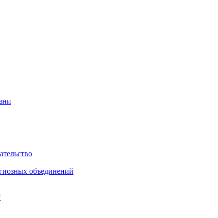
изни
ательство
игиозных объединений
"