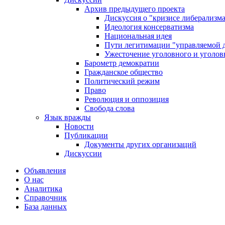
Архив предыдущего проекта
Дискуссия о "кризисе либерализм
Идеология консерватизма
Национальная идея
Пути легитимации "управляемой 
Ужесточение уголовного и уголов
Барометр демократии
Гражданское общество
Политический режим
Право
Революция и оппозиция
Свобода слова
Язык вражды
Новости
Публикации
Документы других организаций
Дискуссии
Объявления
О нас
Аналитика
Справочник
База данных