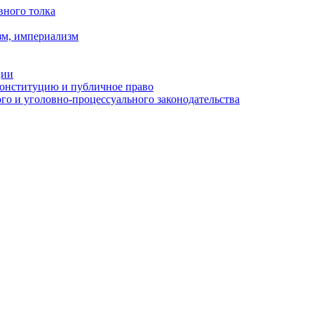
вного толка
зм, империализм
ции
Конституцию и публичное право
о и уголовно-процессуального законодательства