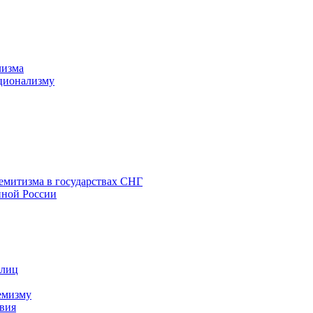
лизма
ционализму
емитизма в государствах СНГ
нной России
 лиц
емизму
вия