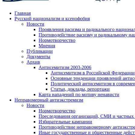
Главная
Русский национализм и ксенофобия
Новости
Проявления расизма и радикального национа
Противодействие расизму и радикальному на
Нормотворчество
Мнения
Публикации
Документы
Архив
Антисемитизм 2003-2006
Антисемитизм в Российской Федерации
Основные тенденции проявлений антис
Политический антисемитизм в совреме
Статьи, доклады, репортажи
Карта нападений по мотиву ненависти
Неправомерный антиэкстремизм
Новости
Нормотворчество
Преследования организаций, СМИ и частных
Избирательные кампании
Противодействие неправомерному антиэкстр
Иные государственные и общественные дейст