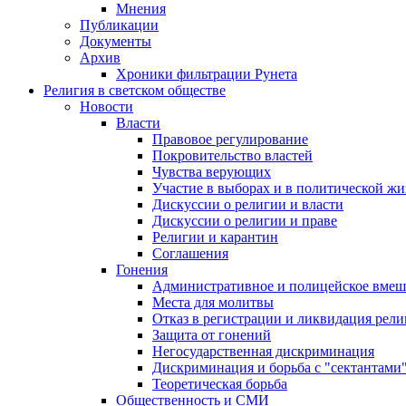
Мнения
Публикации
Документы
Архив
Хроники фильтрации Рунета
Религия в светском обществе
Новости
Власти
Правовое регулирование
Покровительство властей
Чувства верующих
Участие в выборах и в политической ж
Дискуссии о религии и власти
Дискуссии о религии и праве
Религии и карантин
Соглашения
Гонения
Административное и полицейское вмеш
Места для молитвы
Отказ в регистрации и ликвидация рел
Защита от гонений
Негосударственная дискриминация
Дискриминация и борьба с "сектантами
Теоретическая борьба
Общественность и СМИ