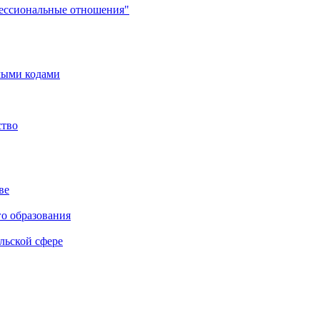
фессиональные отношения"
мыми кодами
ство
ве
го образования
льской сфере