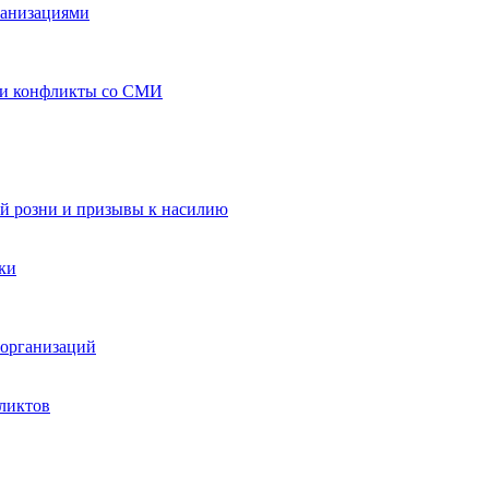
ганизациями
 и конфликты со СМИ
й розни и призывы к насилию
ки
организаций
ликтов