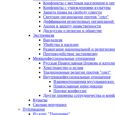
Конфликты с местным населением и ор
Конфликты с учреждениями культуры
Защита права на свободу совести
Светские организации против "сект"
Диффамация религиозных организаций
Акции в защиту нравственности
Дискуссии о религии и обществе
Экстремизм
Вандализм
Убийства и насилие
Разжигание национальной и религиозно
Противодействие экстремизму
Межконфессиональные отношения
Русская Православная Церковь и католи
Христианство и ислам
Традиционные религии против "сект"
Внутриконфессиональные отношения
Взаимоотношения мусульманских 
Православные юрисдикции
Прочие конфессии
Другие примеры сотрудничества и конф
Курьезы
Сколько верующих
Публикации
Из книг "Панорамы"