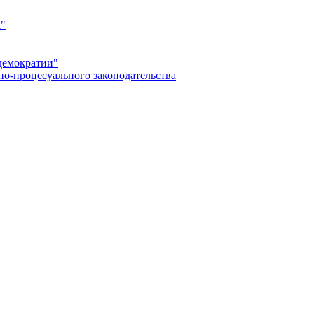
а"
демократии"
но-процесуального законодательства