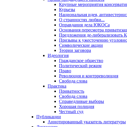
Крупные мероприятия консервати
Курьезы
Национальная идея, антивестерни
О странностях любви...
Оправдания дела ЮКОСа
Основания пересмотра приватиза
Предложения де-либерализовать 
Призывы к ужесточению уголовног
Символические акции
Теории заговора
Идеология
Гражданское общество
Политический режим
Право
Революция и контрреволюция
Свобода слова
Практика
Приватность
Свобода слова
Справедливые выборы
Хорошая полиция
Честный суд
Публикации
Аннотированный указатель литературы
Дискуссии