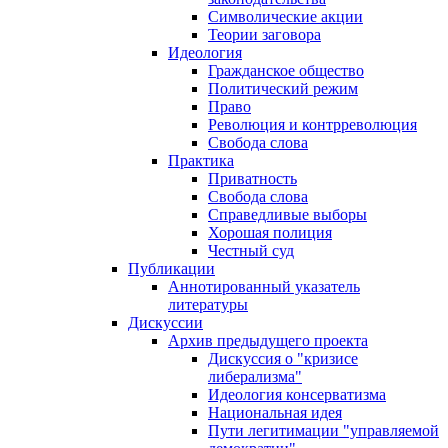
Символические акции
Теории заговора
Идеология
Гражданское общество
Политический режим
Право
Революция и контрреволюция
Свобода слова
Практика
Приватность
Свобода слова
Справедливые выборы
Хорошая полиция
Честный суд
Публикации
Аннотированный указатель
литературы
Дискуссии
Архив предыдущего проекта
Дискуссия о "кризисе
либерализма"
Идеология консерватизма
Национальная идея
Пути легитимации "управляемой