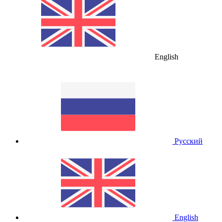
English
Русский
English