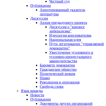
Честный суд
Публикации
Аннотированный указатель
литературы
Дискуссии
Архив предыдущего проекта
Дискуссия о "кризисе
либерализма"
Идеология консерватизма
Национальная идея
Пути легитимации "управляемой
демократии"
Ужесточение уголовного и
уголовно-процесуального
законодательства
Барометр демократии
Гражданское общество
Политический режим
Право
Революция и оппозиция
Свобода слова
Язык вражды
Новости
Публикации
Документы других организаций