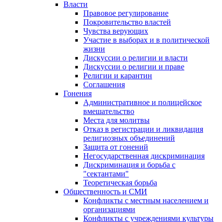
Власти
Правовое регулирование
Покровительство властей
Чувства верующих
Участие в выборах и в политической
жизни
Дискуссии о религии и власти
Дискуссии о религии и праве
Религии и карантин
Соглашения
Гонения
Административное и полицейское
вмешательство
Места для молитвы
Отказ в регистрации и ликвидация
религиозных объединений
Защита от гонений
Негосударственная дискриминация
Дискриминация и борьба с
"сектантами"
Теоретическая борьба
Общественность и СМИ
Конфликты с местным населением и
организациями
Конфликты с учреждениями культуры