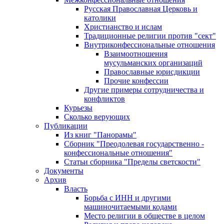
Русская Православная Церковь и
католики
Христианство и ислам
Традиционные религии против "сект"
Внутриконфессиональные отношения
Взаимоотношения
мусульманских организаций
Православные юрисдикции
Прочие конфессии
Другие примеры сотрудничества и
конфликтов
Курьезы
Сколько верующих
Публикации
Из книг "Панорамы"
Сборник "Преодолевая государственно -
конфессиональные отношения"
Статьи сборника "Пределы светскости"
Документы
Архив
Власть
Борьба с ИНН и другими
машиночитаемыми кодами
Место религии в обществе в целом