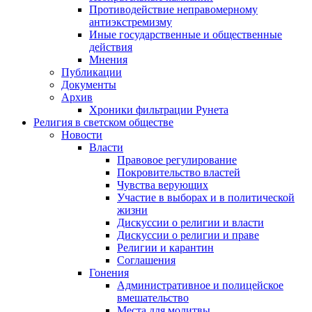
Противодействие неправомерному
антиэкстремизму
Иные государственные и общественные
действия
Мнения
Публикации
Документы
Архив
Хроники фильтрации Рунета
Религия в светском обществе
Новости
Власти
Правовое регулирование
Покровительство властей
Чувства верующих
Участие в выборах и в политической
жизни
Дискуссии о религии и власти
Дискуссии о религии и праве
Религии и карантин
Соглашения
Гонения
Административное и полицейское
вмешательство
Места для молитвы