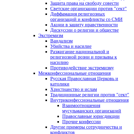
Защита права на свободу совести
Светские организации против "сект"
Диффамация религиозных
организаций и конфликты со СМИ
Акции в защиту нравственности
Дискуссии о религии и обществе
Экстремизм
Вандализм
Убийства и насилие
Разжигание национальной и
религиозной розни и призывы к
насилию
Противодействие экстремизму
Межконфессиональные отношения
Русская Православная Церковь и
католики
Христианство и ислам
Традиционные религии против "сект"
Внутриконфессиональные отношения
Взаимоотношения
мусульманских организаций
Православные юрисдикции
Прочие конфессии
Другие примеры сотрудничества и
конфликтов