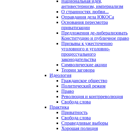
Национальная идея,
антивестернизм, империализм
О странностях любви...
Оправдания дела ЮКОСа
Основания пересмотра
приватизации
Предложения де-либерализовать
Конституцию и публичное право
Призывы к ужесточению
уголовного и уголовно-
процессуального
законодательства
Символические акции
Теории заговора
Идеология
Гражданское общество
Политический режим
Право
Революция и контрреволюция
Свобода слова
Практика
Приватность
Свобода слова
Справедливые выборы
Хорошая полиция