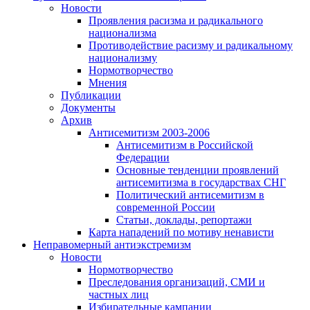
Новости
Проявления расизма и радикального
национализма
Противодействие расизму и радикальному
национализму
Нормотворчество
Мнения
Публикации
Документы
Архив
Антисемитизм 2003-2006
Антисемитизм в Российской
Федерации
Основные тенденции проявлений
антисемитизма в государствах СНГ
Политический антисемитизм в
современной России
Статьи, доклады, репортажи
Карта нападений по мотиву ненависти
Неправомерный антиэкстремизм
Новости
Нормотворчество
Преследования организаций, СМИ и
частных лиц
Избирательные кампании