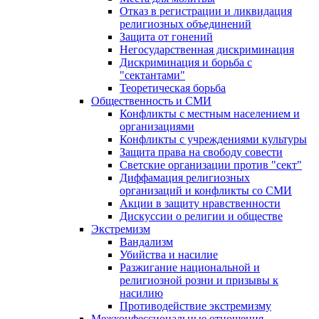
Отказ в регистрации и ликвидация
религиозных объединений
Защита от гонений
Негосударственная дискриминация
Дискриминация и борьба с
"сектантами"
Теоретическая борьба
Общественность и СМИ
Конфликты с местным населением и
организациями
Конфликты с учреждениями культуры
Защита права на свободу совести
Светские организации против "сект"
Диффамация религиозных
организаций и конфликты со СМИ
Акции в защиту нравственности
Дискуссии о религии и обществе
Экстремизм
Вандализм
Убийства и насилие
Разжигание национальной и
религиозной розни и призывы к
насилию
Противодействие экстремизму
Межконфессиональные отношения