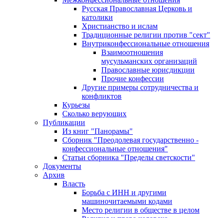
Русская Православная Церковь и
католики
Христианство и ислам
Традиционные религии против "сект"
Внутриконфессиональные отношения
Взаимоотношения
мусульманских организаций
Православные юрисдикции
Прочие конфессии
Другие примеры сотрудничества и
конфликтов
Курьезы
Сколько верующих
Публикации
Из книг "Панорамы"
Сборник "Преодолевая государственно -
конфессиональные отношения"
Статьи сборника "Пределы светскости"
Документы
Архив
Власть
Борьба с ИНН и другими
машиночитаемыми кодами
Место религии в обществе в целом