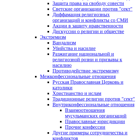
Защита права на свободу совести
Светские организации против "сект"
Диффамация религиозных
организаций и конфликты со СМИ
Акции в защиту нравственности
Дискуссии о религии и обществе
Экстремизм
Вандализм
Убийства и насилие
Разжигание национальной и
религиозной розни и призывы к
насилию
Противодействие экстремизму
Межконфессиональные отношения
Русская Православная Церковь и
католики
Христианство и ислам
Традиционные религии против "сект"
Внутриконфессиональные отношения
Взаимоотношения
мусульманских организаций
Православные юрисдикции
Прочие конфессии
Другие примеры сотрудничества и
конфликтов