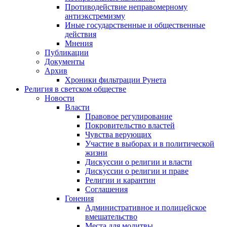
Противодействие неправомерному
антиэкстремизму
Иные государственные и общественные
действия
Мнения
Публикации
Документы
Архив
Хроники фильтрации Рунета
Религия в светском обществе
Новости
Власти
Правовое регулирование
Покровительство властей
Чувства верующих
Участие в выборах и в политической
жизни
Дискуссии о религии и власти
Дискуссии о религии и праве
Религии и карантин
Соглашения
Гонения
Административное и полицейское
вмешательство
Места для молитвы