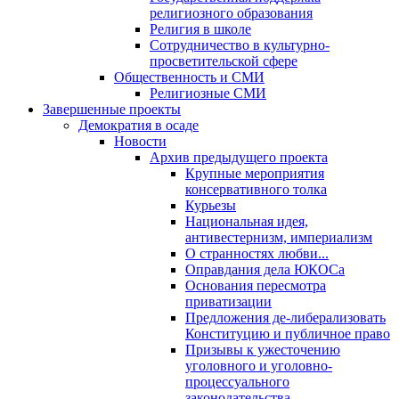
религиозного образования
Религия в школе
Сотрудничество в культурно-
просветительской сфере
Общественность и СМИ
Религиозные СМИ
Завершенные проекты
Демократия в осаде
Новости
Архив предыдущего проекта
Крупные мероприятия
консервативного толка
Курьезы
Национальная идея,
антивестернизм, империализм
О странностях любви...
Оправдания дела ЮКОСа
Основания пересмотра
приватизации
Предложения де-либерализовать
Конституцию и публичное право
Призывы к ужесточению
уголовного и уголовно-
процессуального
законодательства