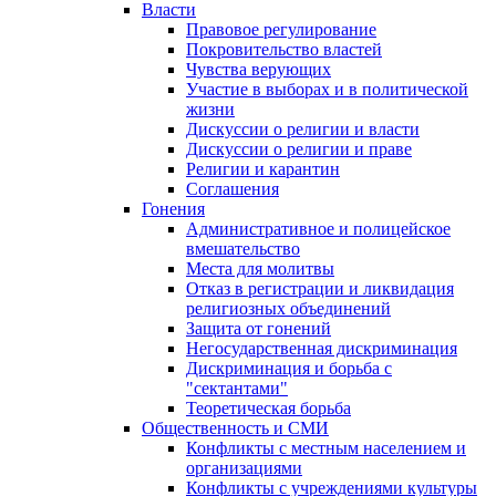
Власти
Правовое регулирование
Покровительство властей
Чувства верующих
Участие в выборах и в политической
жизни
Дискуссии о религии и власти
Дискуссии о религии и праве
Религии и карантин
Соглашения
Гонения
Административное и полицейское
вмешательство
Места для молитвы
Отказ в регистрации и ликвидация
религиозных объединений
Защита от гонений
Негосударственная дискриминация
Дискриминация и борьба с
"сектантами"
Теоретическая борьба
Общественность и СМИ
Конфликты с местным населением и
организациями
Конфликты с учреждениями культуры