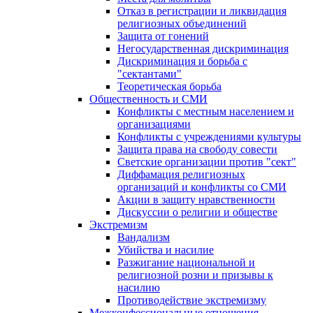
Отказ в регистрации и ликвидация
религиозных объединений
Защита от гонений
Негосударственная дискриминация
Дискриминация и борьба с
"сектантами"
Теоретическая борьба
Общественность и СМИ
Конфликты с местным населением и
организациями
Конфликты с учреждениями культуры
Защита права на свободу совести
Светские организации против "сект"
Диффамация религиозных
организаций и конфликты со СМИ
Акции в защиту нравственности
Дискуссии о религии и обществе
Экстремизм
Вандализм
Убийства и насилие
Разжигание национальной и
религиозной розни и призывы к
насилию
Противодействие экстремизму
Межконфессиональные отношения