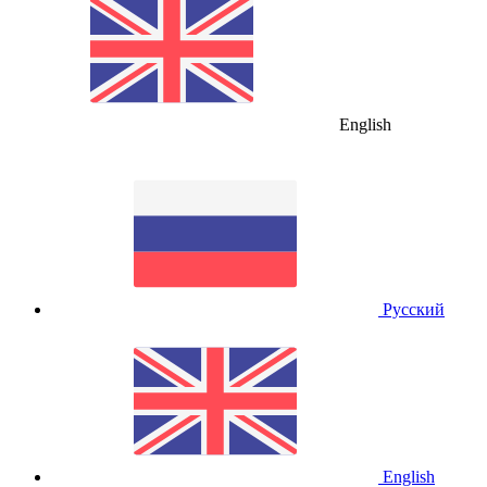
English
Русский
English