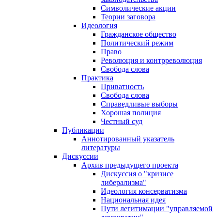
Символические акции
Теории заговора
Идеология
Гражданское общество
Политический режим
Право
Революция и контрреволюция
Свобода слова
Практика
Приватность
Свобода слова
Справедливые выборы
Хорошая полиция
Честный суд
Публикации
Аннотированный указатель
литературы
Дискуссии
Архив предыдущего проекта
Дискуссия о "кризисе
либерализма"
Идеология консерватизма
Национальная идея
Пути легитимации "управляемой