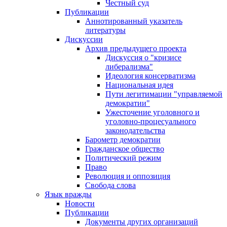
Честный суд
Публикации
Аннотированный указатель
литературы
Дискуссии
Архив предыдущего проекта
Дискуссия о "кризисе
либерализма"
Идеология консерватизма
Национальная идея
Пути легитимации "управляемой
демократии"
Ужесточение уголовного и
уголовно-процесуального
законодательства
Барометр демократии
Гражданское общество
Политический режим
Право
Революция и оппозиция
Свобода слова
Язык вражды
Новости
Публикации
Документы других организаций