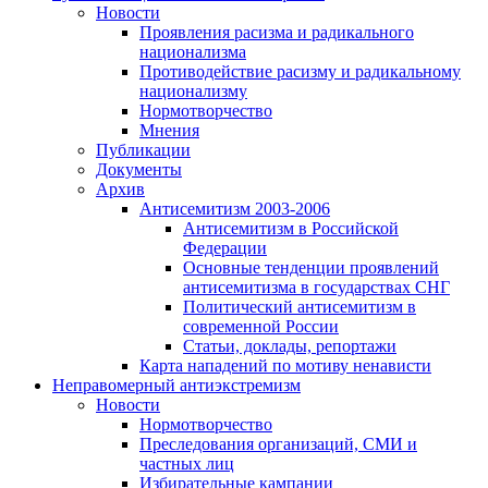
Новости
Проявления расизма и радикального
национализма
Противодействие расизму и радикальному
национализму
Нормотворчество
Мнения
Публикации
Документы
Архив
Антисемитизм 2003-2006
Антисемитизм в Российской
Федерации
Основные тенденции проявлений
антисемитизма в государствах СНГ
Политический антисемитизм в
современной России
Статьи, доклады, репортажи
Карта нападений по мотиву ненависти
Неправомерный антиэкстремизм
Новости
Нормотворчество
Преследования организаций, СМИ и
частных лиц
Избирательные кампании