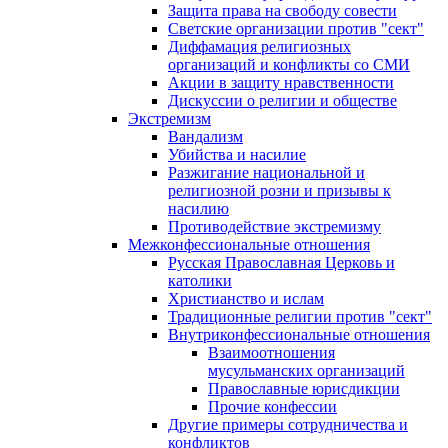
Защита права на свободу совести
Светские организации против "сект"
Диффамация религиозных
организаций и конфликты со СМИ
Акции в защиту нравственности
Дискуссии о религии и обществе
Экстремизм
Вандализм
Убийства и насилие
Разжигание национальной и
религиозной розни и призывы к
насилию
Противодействие экстремизму
Межконфессиональные отношения
Русская Православная Церковь и
католики
Христианство и ислам
Традиционные религии против "сект"
Внутриконфессиональные отношения
Взаимоотношения
мусульманских организаций
Православные юрисдикции
Прочие конфессии
Другие примеры сотрудничества и
конфликтов