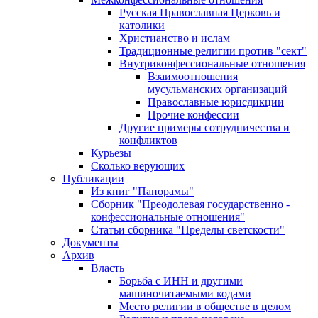
Русская Православная Церковь и
католики
Христианство и ислам
Традиционные религии против "сект"
Внутриконфессиональные отношения
Взаимоотношения
мусульманских организаций
Православные юрисдикции
Прочие конфессии
Другие примеры сотрудничества и
конфликтов
Курьезы
Сколько верующих
Публикации
Из книг "Панорамы"
Сборник "Преодолевая государственно -
конфессиональные отношения"
Статьи сборника "Пределы светскости"
Документы
Архив
Власть
Борьба с ИНН и другими
машиночитаемыми кодами
Место религии в обществе в целом