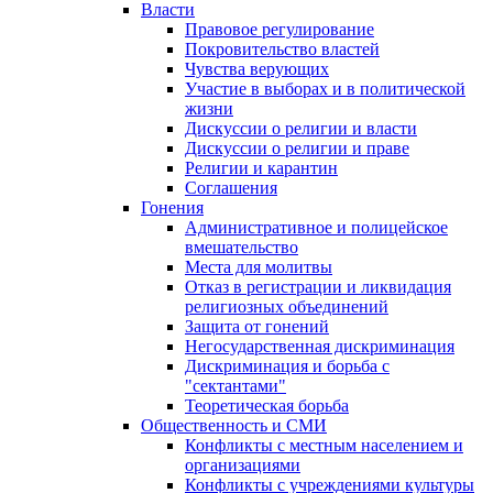
Власти
Правовое регулирование
Покровительство властей
Чувства верующих
Участие в выборах и в политической
жизни
Дискуссии о религии и власти
Дискуссии о религии и праве
Религии и карантин
Соглашения
Гонения
Административное и полицейское
вмешательство
Места для молитвы
Отказ в регистрации и ликвидация
религиозных объединений
Защита от гонений
Негосударственная дискриминация
Дискриминация и борьба с
"сектантами"
Теоретическая борьба
Общественность и СМИ
Конфликты с местным населением и
организациями
Конфликты с учреждениями культуры