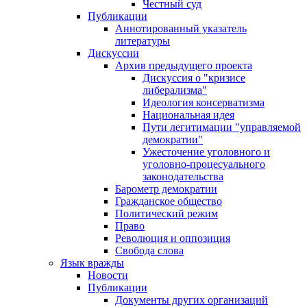
Честный суд
Публикации
Аннотированный указатель
литературы
Дискуссии
Архив предыдущего проекта
Дискуссия о "кризисе
либерализма"
Идеология консерватизма
Национальная идея
Пути легитимации "управляемой
демократии"
Ужесточение уголовного и
уголовно-процесуального
законодательства
Барометр демократии
Гражданское общество
Политический режим
Право
Революция и оппозиция
Свобода слова
Язык вражды
Новости
Публикации
Документы других организаций