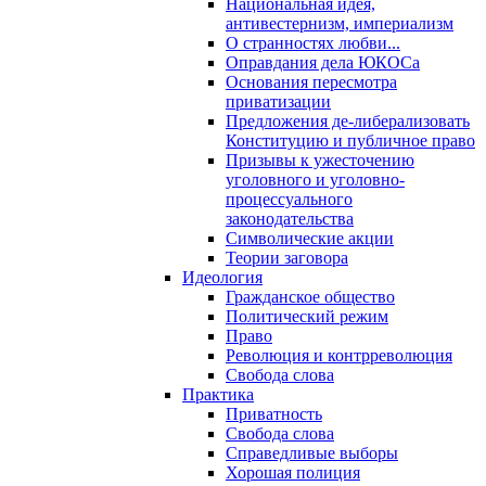
Национальная идея,
антивестернизм, империализм
О странностях любви...
Оправдания дела ЮКОСа
Основания пересмотра
приватизации
Предложения де-либерализовать
Конституцию и публичное право
Призывы к ужесточению
уголовного и уголовно-
процессуального
законодательства
Символические акции
Теории заговора
Идеология
Гражданское общество
Политический режим
Право
Революция и контрреволюция
Свобода слова
Практика
Приватность
Свобода слова
Справедливые выборы
Хорошая полиция