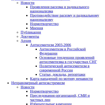
Новости
Проявления расизма и радикального
национализма
Противодействие расизму и радикальному
национализму
Нормотворчество
Мнения
Публикации
Документы
Архив
Антисемитизм 2003-2006
Антисемитизм в Российской
Федерации
Основные тенденции проявлений
антисемитизма в государствах СНГ
Политический антисемитизм в
современной России
Статьи, доклады, репортажи
Карта нападений по мотиву ненависти
Неправомерный антиэкстремизм
Новости
Нормотворчество
Преследования организаций, СМИ и
частных лиц
Избирательные кампании