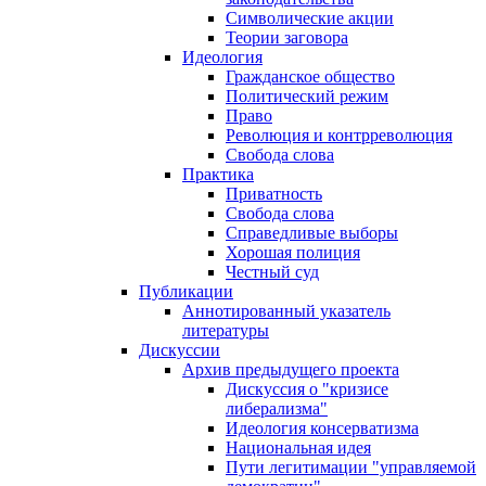
Символические акции
Теории заговора
Идеология
Гражданское общество
Политический режим
Право
Революция и контрреволюция
Свобода слова
Практика
Приватность
Свобода слова
Справедливые выборы
Хорошая полиция
Честный суд
Публикации
Аннотированный указатель
литературы
Дискуссии
Архив предыдущего проекта
Дискуссия о "кризисе
либерализма"
Идеология консерватизма
Национальная идея
Пути легитимации "управляемой