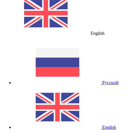
English
Русский
English