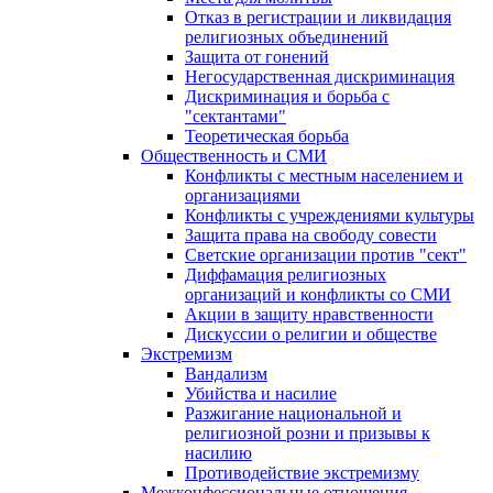
Отказ в регистрации и ликвидация
религиозных объединений
Защита от гонений
Негосударственная дискриминация
Дискриминация и борьба с
"сектантами"
Теоретическая борьба
Общественность и СМИ
Конфликты с местным населением и
организациями
Конфликты с учреждениями культуры
Защита права на свободу совести
Светские организации против "сект"
Диффамация религиозных
организаций и конфликты со СМИ
Акции в защиту нравственности
Дискуссии о религии и обществе
Экстремизм
Вандализм
Убийства и насилие
Разжигание национальной и
религиозной розни и призывы к
насилию
Противодействие экстремизму
Межконфессиональные отношения