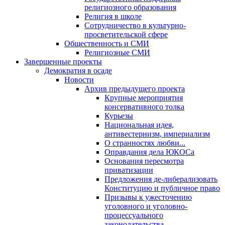
религиозного образования
Религия в школе
Сотрудничество в культурно-
просветительской сфере
Общественность и СМИ
Религиозные СМИ
Завершенные проекты
Демократия в осаде
Новости
Архив предыдущего проекта
Крупные мероприятия
консервативного толка
Курьезы
Национальная идея,
антивестернизм, империализм
О странностях любви...
Оправдания дела ЮКОСа
Основания пересмотра
приватизации
Предложения де-либерализовать
Конституцию и публичное право
Призывы к ужесточению
уголовного и уголовно-
процессуального
законодательства