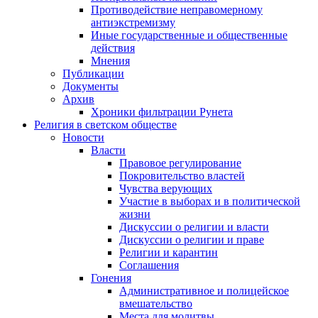
Противодействие неправомерному
антиэкстремизму
Иные государственные и общественные
действия
Мнения
Публикации
Документы
Архив
Хроники фильтрации Рунета
Религия в светском обществе
Новости
Власти
Правовое регулирование
Покровительство властей
Чувства верующих
Участие в выборах и в политической
жизни
Дискуссии о религии и власти
Дискуссии о религии и праве
Религии и карантин
Соглашения
Гонения
Административное и полицейское
вмешательство
Места для молитвы