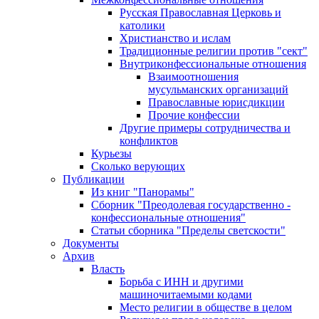
Русская Православная Церковь и
католики
Христианство и ислам
Традиционные религии против "сект"
Внутриконфессиональные отношения
Взаимоотношения
мусульманских организаций
Православные юрисдикции
Прочие конфессии
Другие примеры сотрудничества и
конфликтов
Курьезы
Сколько верующих
Публикации
Из книг "Панорамы"
Сборник "Преодолевая государственно -
конфессиональные отношения"
Статьи сборника "Пределы светскости"
Документы
Архив
Власть
Борьба с ИНН и другими
машиночитаемыми кодами
Место религии в обществе в целом