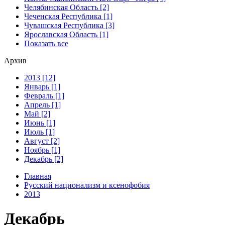
Челябинская Область [2]
Чеченская Республика [1]
Чувашская Республика [3]
Ярославская Область [1]
Показать все
Архив
2013 [12]
Январь [1]
Февраль [1]
Апрель [1]
Май [2]
Июнь [1]
Июль [1]
Август [2]
Ноябрь [1]
Декабрь [2]
Главная
Русский национализм и ксенофобия
2013
Декабрь