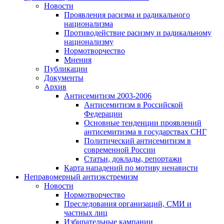
Новости
Проявления расизма и радикального
национализма
Противодействие расизму и радикальному
национализму
Нормотворчество
Мнения
Публикации
Документы
Архив
Антисемитизм 2003-2006
Антисемитизм в Российской
Федерации
Основные тенденции проявлений
антисемитизма в государствах СНГ
Политический антисемитизм в
современной России
Статьи, доклады, репортажи
Карта нападений по мотиву ненависти
Неправомерный антиэкстремизм
Новости
Нормотворчество
Преследования организаций, СМИ и
частных лиц
Избирательные кампании