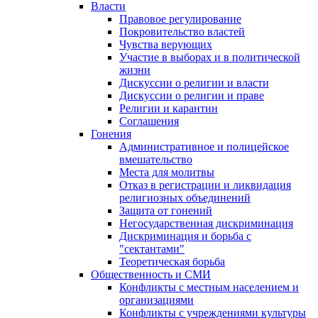
Власти
Правовое регулирование
Покровительство властей
Чувства верующих
Участие в выборах и в политической
жизни
Дискуссии о религии и власти
Дискуссии о религии и праве
Религии и карантин
Соглашения
Гонения
Административное и полицейское
вмешательство
Места для молитвы
Отказ в регистрации и ликвидация
религиозных объединений
Защита от гонений
Негосударственная дискриминация
Дискриминация и борьба с
"сектантами"
Теоретическая борьба
Общественность и СМИ
Конфликты с местным населением и
организациями
Конфликты с учреждениями культуры