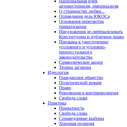
Национальная идея,
антивестернизм, империализм
О странностях любви...
Оправдания дела ЮКОСа
Основания пересмотра
приватизации
Предложения де-либерализовать
Конституцию и публичное право
Призывы к ужесточению
уголовного и уголовно-
процессуального
законодательства
Символические акции
Теории заговора
Идеология
Гражданское общество
Политический режим
Право
Революция и контрреволюция
Свобода слова
Практика
Приватность
Свобода слова
Справедливые выборы
Хорошая полиция