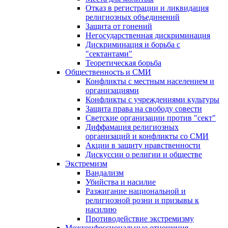
Отказ в регистрации и ликвидация
религиозных объединений
Защита от гонений
Негосударственная дискриминация
Дискриминация и борьба с
"сектантами"
Теоретическая борьба
Общественность и СМИ
Конфликты с местным населением и
организациями
Конфликты с учреждениями культуры
Защита права на свободу совести
Светские организации против "сект"
Диффамация религиозных
организаций и конфликты со СМИ
Акции в защиту нравственности
Дискуссии о религии и обществе
Экстремизм
Вандализм
Убийства и насилие
Разжигание национальной и
религиозной розни и призывы к
насилию
Противодействие экстремизму
Межконфессиональные отношения