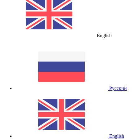
English
Русский
English