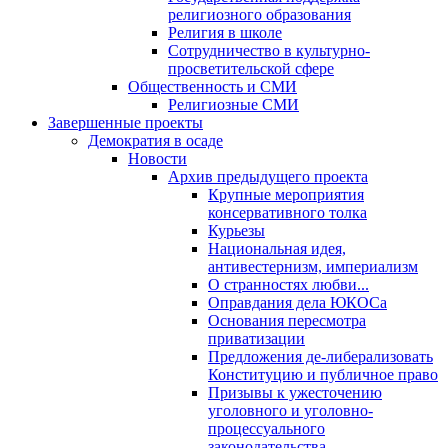
религиозного образования
Религия в школе
Сотрудничество в культурно-
просветительской сфере
Общественность и СМИ
Религиозные СМИ
Завершенные проекты
Демократия в осаде
Новости
Архив предыдущего проекта
Крупные мероприятия
консервативного толка
Курьезы
Национальная идея,
антивестернизм, империализм
О странностях любви...
Оправдания дела ЮКОСа
Основания пересмотра
приватизации
Предложения де-либерализовать
Конституцию и публичное право
Призывы к ужесточению
уголовного и уголовно-
процессуального
законодательства