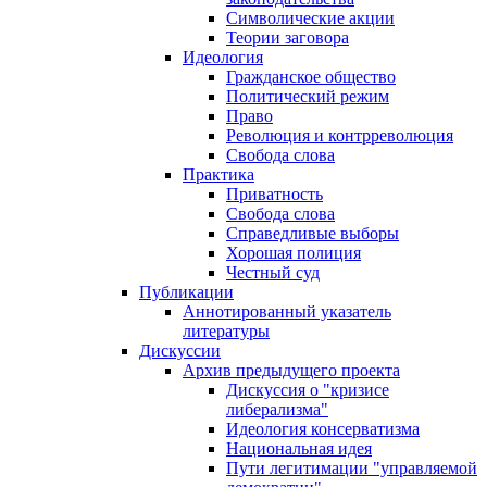
Символические акции
Теории заговора
Идеология
Гражданское общество
Политический режим
Право
Революция и контрреволюция
Свобода слова
Практика
Приватность
Свобода слова
Справедливые выборы
Хорошая полиция
Честный суд
Публикации
Аннотированный указатель
литературы
Дискуссии
Архив предыдущего проекта
Дискуссия о "кризисе
либерализма"
Идеология консерватизма
Национальная идея
Пути легитимации "управляемой