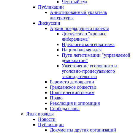
Честный суд
Публикации
Аннотированный указатель
литературы
Дискуссии
Архив предыдущего проекта
Дискуссия о "кризисе
либерализма"
Идеология консерватизма
Национальная идея
Пути легитимации "управляемой
демократии"
Ужесточение уголовного и
уголовно-процесуального
законодательства
Барометр демократии
Гражданское общество
Политический режим
Право
Революция и оппозиция
Свобода слова
Язык вражды
Новости
Публикации
Документы других организаций