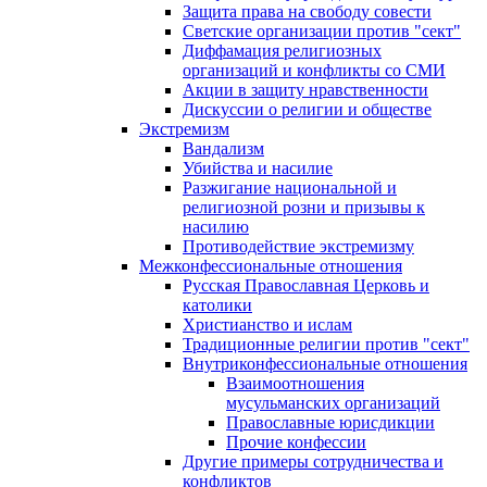
Защита права на свободу совести
Светские организации против "сект"
Диффамация религиозных
организаций и конфликты со СМИ
Акции в защиту нравственности
Дискуссии о религии и обществе
Экстремизм
Вандализм
Убийства и насилие
Разжигание национальной и
религиозной розни и призывы к
насилию
Противодействие экстремизму
Межконфессиональные отношения
Русская Православная Церковь и
католики
Христианство и ислам
Традиционные религии против "сект"
Внутриконфессиональные отношения
Взаимоотношения
мусульманских организаций
Православные юрисдикции
Прочие конфессии
Другие примеры сотрудничества и
конфликтов