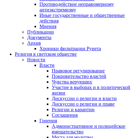
Противодействие неправомерному
антиэкстремизму
Иные государственные и общественные
действия
Мнения
Публикации
Документы
Архив
Хроники фильтрации Рунета
Религия в светском обществе
Новости
Власти
Правовое регулирование
Покровительство властей
Чувства верующих
Участие в выборах и в политической
жизни
Дискуссии о религии и власти
Дискуссии о религии и праве
Религии и карантин
Соглашения
Гонения
Административное и полицейское
вмешательство
Места для молитвы