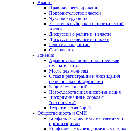
Власти
Правовое регулирование
Покровительство властей
Чувства верующих
Участие в выборах и в политической
жизни
Дискуссии о религии и власти
Дискуссии о религии и праве
Религии и карантин
Соглашения
Гонения
Административное и полицейское
вмешательство
Места для молитвы
Отказ в регистрации и ликвидация
религиозных объединений
Защита от гонений
Негосударственная дискриминация
Дискриминация и борьба с
"сектантами"
Теоретическая борьба
Общественность и СМИ
Конфликты с местным населением и
организациями
Конфликты с учреждениями культуры