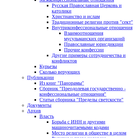
Русская Православная Церковь и
католики
Христианство и ислам
Традиционные религии против "сект"
Внутриконфессиональные отношения
Взаимоотношения
мусульманских организаций
Православные юрисдикции
Прочие конфессии
Другие примеры сотрудничества и
конфликтов
Курьезы
Сколько верующих
Публикации
Из книг "Панорамы"
Сборник "Преодолевая государственно -
конфессиональные отношения"
Статьи сборника "Пределы светскости"
Документы
Архив
Власть
Борьба с ИНН и другими
машиночитаемыми кодами
Место религии в обществе в целом