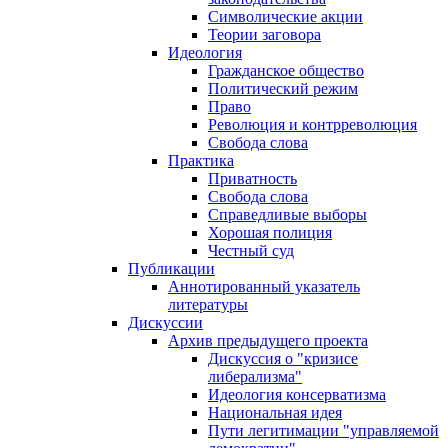
Символические акции
Теории заговора
Идеология
Гражданское общество
Политический режим
Право
Революция и контрреволюция
Свобода слова
Практика
Приватность
Свобода слова
Справедливые выборы
Хорошая полиция
Честный суд
Публикации
Аннотированный указатель
литературы
Дискуссии
Архив предыдущего проекта
Дискуссия о "кризисе
либерализма"
Идеология консерватизма
Национальная идея
Пути легитимации "управляемой