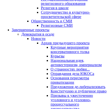
религиозного образования
Религия в школе
Сотрудничество в культурно-
просветительской сфере
Общественность и СМИ
Религиозные СМИ
Завершенные проекты
Демократия в осаде
Новости
Архив предыдущего проекта
Крупные мероприятия
консервативного толка
Курьезы
Национальная идея,
антивестернизм, империализм
О странностях любви...
Оправдания дела ЮКОСа
Основания пересмотра
приватизации
Предложения де-либерализовать
Конституцию и публичное право
Призывы к ужесточению
уголовного и уголовно-
процессуального
законодательства