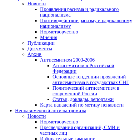
Новости
Проявления расизма и радикального
национализма
Противодействие расизму и радикальному
национализму
Нормотворчество
Мнения
Публикации
Документы
Архив
Антисемитизм 2003-2006
Антисемитизм в Российской
Федерации
Основные тенденции проявлений
антисемитизма в государствах СНГ
Политический антисемитизм в
современной России
Статьи, доклады, репортажи
Карта нападений по мотиву ненависти
Неправомерный антиэкстремизм
Новости
Нормотворчество
Преследования организаций, СМИ и
частных лиц
Избирательные кампании