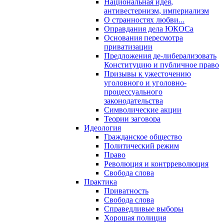
Национальная идея,
антивестернизм, империализм
О странностях любви...
Оправдания дела ЮКОСа
Основания пересмотра
приватизации
Предложения де-либерализовать
Конституцию и публичное право
Призывы к ужесточению
уголовного и уголовно-
процессуального
законодательства
Символические акции
Теории заговора
Идеология
Гражданское общество
Политический режим
Право
Революция и контрреволюция
Свобода слова
Практика
Приватность
Свобода слова
Справедливые выборы
Хорошая полиция