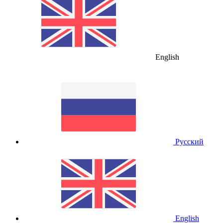
English
Русский
English