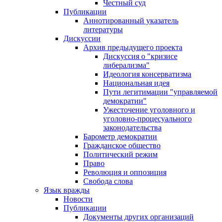
Честный суд
Публикации
Аннотированный указатель
литературы
Дискуссии
Архив предыдущего проекта
Дискуссия о "кризисе
либерализма"
Идеология консерватизма
Национальная идея
Пути легитимации "управляемой
демократии"
Ужесточение уголовного и
уголовно-процесуального
законодательства
Барометр демократии
Гражданское общество
Политический режим
Право
Революция и оппозиция
Свобода слова
Язык вражды
Новости
Публикации
Документы других организаций