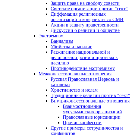
Защита права на свободу совести
Светские организации против "сект"
Диффамация религиозных
организаций и конфликты со СМИ
Акции в защиту нравственности
Дискуссии о религии и обществе
Экстремизм
Вандализм
Убийства и насилие
Разжигание национальной и
религиозной розни и призывы к
насилию
Противодействие экстремизму
Межконфессиональные отношения
Русская Православная Церковь и
католики
Христианство и ислам
Традиционные религии против "сект"
Внутриконфессиональные отношения
Взаимоотношения
мусульманских организаций
Православные юрисдикции
Прочие конфессии
Другие примеры сотрудничества и
конфликтов