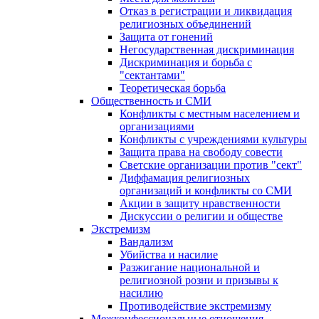
Отказ в регистрации и ликвидация
религиозных объединений
Защита от гонений
Негосударственная дискриминация
Дискриминация и борьба с
"сектантами"
Теоретическая борьба
Общественность и СМИ
Конфликты с местным населением и
организациями
Конфликты с учреждениями культуры
Защита права на свободу совести
Светские организации против "сект"
Диффамация религиозных
организаций и конфликты со СМИ
Акции в защиту нравственности
Дискуссии о религии и обществе
Экстремизм
Вандализм
Убийства и насилие
Разжигание национальной и
религиозной розни и призывы к
насилию
Противодействие экстремизму
Межконфессиональные отношения