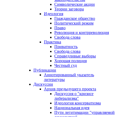
Символические акции
Теории заговора
Идеология
Гражданское общество
Политический режим
Право
Революция и контрреволюция
Свобода слова
Практика
Приватность
Свобода слова
Справедливые выборы
Хорошая полиция
Честный суд
Публикации
Аннотированный указатель
литературы
Дискуссии
Архив предыдущего проекта
Дискуссия о "кризисе
либерализма"
Идеология консерватизма
Национальная идея
Пути легитимации "управляемой