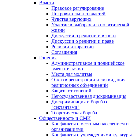
Власти
Правовое регулирование
Покровительство властей
Чувства верующих
Участие в выборах и в политической
жизни
Дискуссии о религии и власти
Дискуссии о религии и праве
Религии и карантин
Соглашения
Гонения
Административное и полицейское
вмешательство
Места для молитвы
Отказ в регистрации и ликвидация
религиозных объединений
Защита от гонений
Негосударственная дискриминация
Дискриминация и борьба с
"сектантами"
Теоретическая борьба
Общественность и СМИ
Конфликты с местным населением и
организациями
Конфликты с учреждениями культуры