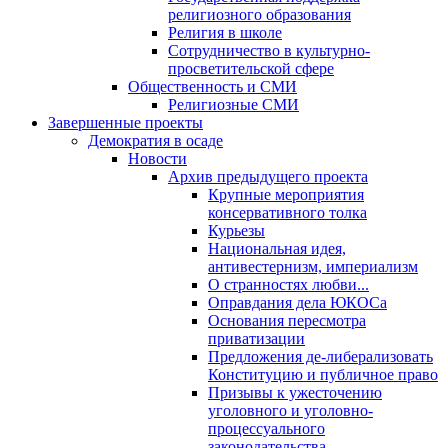
религиозного образования
Религия в школе
Сотрудничество в культурно-
просветительской сфере
Общественность и СМИ
Религиозные СМИ
Завершенные проекты
Демократия в осаде
Новости
Архив предыдущего проекта
Крупные мероприятия
консервативного толка
Курьезы
Национальная идея,
антивестернизм, империализм
О странностях любви...
Оправдания дела ЮКОСа
Основания пересмотра
приватизации
Предложения де-либерализовать
Конституцию и публичное право
Призывы к ужесточению
уголовного и уголовно-
процессуального
законодательства