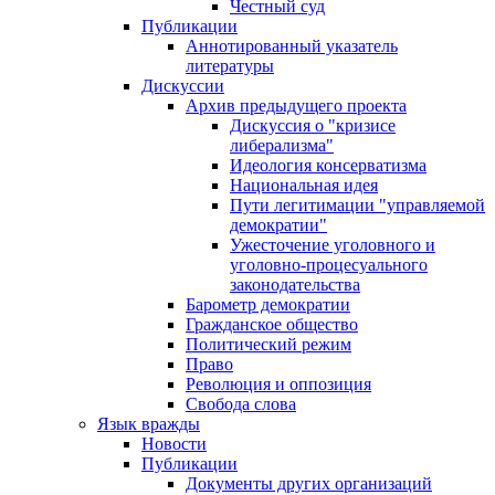
Честный суд
Публикации
Аннотированный указатель
литературы
Дискуссии
Архив предыдущего проекта
Дискуссия о "кризисе
либерализма"
Идеология консерватизма
Национальная идея
Пути легитимации "управляемой
демократии"
Ужесточение уголовного и
уголовно-процесуального
законодательства
Барометр демократии
Гражданское общество
Политический режим
Право
Революция и оппозиция
Свобода слова
Язык вражды
Новости
Публикации
Документы других организаций