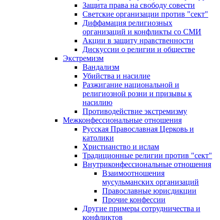
Защита права на свободу совести
Светские организации против "сект"
Диффамация религиозных
организаций и конфликты со СМИ
Акции в защиту нравственности
Дискуссии о религии и обществе
Экстремизм
Вандализм
Убийства и насилие
Разжигание национальной и
религиозной розни и призывы к
насилию
Противодействие экстремизму
Межконфессиональные отношения
Русская Православная Церковь и
католики
Христианство и ислам
Традиционные религии против "сект"
Внутриконфессиональные отношения
Взаимоотношения
мусульманских организаций
Православные юрисдикции
Прочие конфессии
Другие примеры сотрудничества и
конфликтов