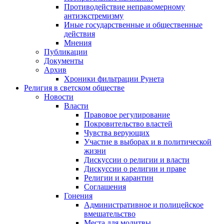
Противодействие неправомерному
антиэкстремизму
Иные государственные и общественные
действия
Мнения
Публикации
Документы
Архив
Хроники фильтрации Рунета
Религия в светском обществе
Новости
Власти
Правовое регулирование
Покровительство властей
Чувства верующих
Участие в выборах и в политической
жизни
Дискуссии о религии и власти
Дискуссии о религии и праве
Религии и карантин
Соглашения
Гонения
Административное и полицейское
вмешательство
Места для молитвы