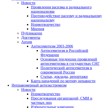
Новости
Проявления расизма и радикального
национализма
Противодействие расизму и радикальному
национализму
Нормотворчество
Мнения
Публикации
Документы
Архив
Антисемитизм 2003-2006
Антисемитизм в Российской
Федерации
Основные тенденции проявлений
антисемитизма в государствах СНГ
Политический антисемитизм в
современной России
Статьи, доклады, репортажи
Карта нападений по мотиву ненависти
Неправомерный антиэкстремизм
Новости
Нормотворчество
Преследования организаций, СМИ и
частных лиц
Избирательные кампании