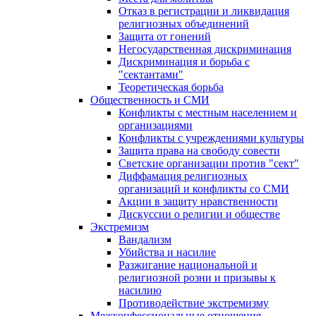
Отказ в регистрации и ликвидация
религиозных объединений
Защита от гонений
Негосударственная дискриминация
Дискриминация и борьба с
"сектантами"
Теоретическая борьба
Общественность и СМИ
Конфликты с местным населением и
организациями
Конфликты с учреждениями культуры
Защита права на свободу совести
Светские организации против "сект"
Диффамация религиозных
организаций и конфликты со СМИ
Акции в защиту нравственности
Дискуссии о религии и обществе
Экстремизм
Вандализм
Убийства и насилие
Разжигание национальной и
религиозной розни и призывы к
насилию
Противодействие экстремизму
Межконфессиональные отношения