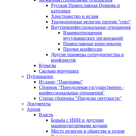
Русская Православная Церковь и
католики
Христианство и ислам
Традиционные религии против "сект"
Внутриконфессиональные отношения
Взаимоотношения
мусульманских организаций
Православные юрисдикции
Прочие конфессии
Другие примеры сотрудничества и
конфликтов
Курьезы
Сколько верующих
Публикации
Из книг "Панорамы"
Сборник "Преодолевая государственно -
конфессиональные отношения"
Статьи сборника "Пределы светскости"
Документы
Архив
Власть
Борьба с ИНН и другими
машиночитаемыми кодами
Место религии в обществе в целом