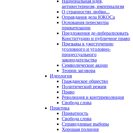
Национальная идея,
антивестернизм, империализм
О странностях любви...
Оправдания дела ЮКОСа
Основания пересмотра
приватизации
Предложения де-либерализовать
Конституцию и публичное право
Призывы к ужесточению
уголовного и уголовно-
процессуального
законодательства
Символические акции
Теории заговора
Идеология
Гражданское общество
Политический режим
Право
Революция и контрреволюция
Свобода слова
Практика
Приватность
Свобода слова
Справедливые выборы
Хорошая полиция