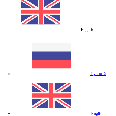
English
Русский
English