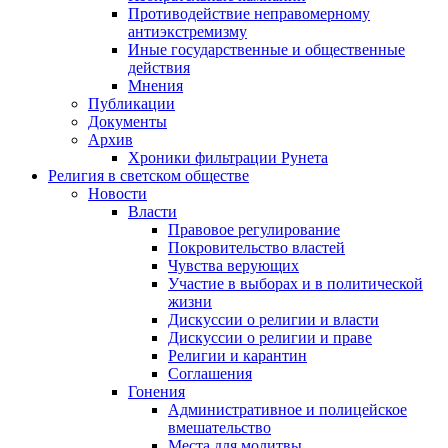
Противодействие неправомерному
антиэкстремизму
Иные государственные и общественные
действия
Мнения
Публикации
Документы
Архив
Хроники фильтрации Рунета
Религия в светском обществе
Новости
Власти
Правовое регулирование
Покровительство властей
Чувства верующих
Участие в выборах и в политической
жизни
Дискуссии о религии и власти
Дискуссии о религии и праве
Религии и карантин
Соглашения
Гонения
Административное и полицейское
вмешательство
Места для молитвы