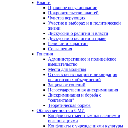
Власти
Правовое регулирование
Покровительство властей
Чувства верующих
Участие в выборах и в политической
жизни
Дискуссии о религии и власти
Дискуссии о религии и праве
Религии и карантин
Соглашения
Гонения
Административное и полицейское
вмешательство
Места для молитвы
Отказ в регистрации и ликвидация
религиозных объединений
Защита от гонений
Негосударственная дискриминация
Дискриминация и борьба с
"сектантами"
Теоретическая борьба
Общественность и СМИ
Конфликты с местным населением и
организациями
Конфликты с учреждениями культуры