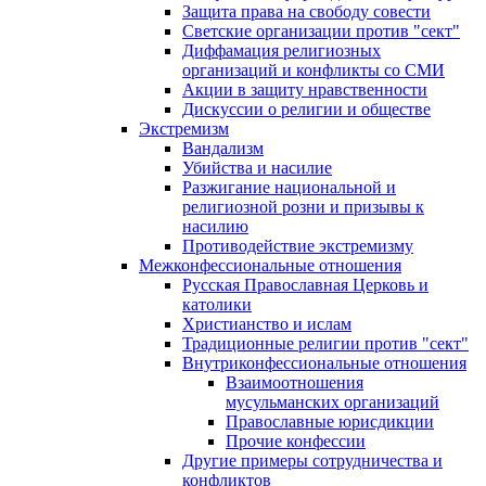
Защита права на свободу совести
Светские организации против "сект"
Диффамация религиозных
организаций и конфликты со СМИ
Акции в защиту нравственности
Дискуссии о религии и обществе
Экстремизм
Вандализм
Убийства и насилие
Разжигание национальной и
религиозной розни и призывы к
насилию
Противодействие экстремизму
Межконфессиональные отношения
Русская Православная Церковь и
католики
Христианство и ислам
Традиционные религии против "сект"
Внутриконфессиональные отношения
Взаимоотношения
мусульманских организаций
Православные юрисдикции
Прочие конфессии
Другие примеры сотрудничества и
конфликтов