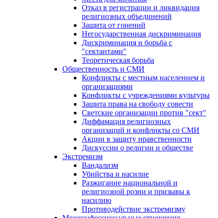
Отказ в регистрации и ликвидация
религиозных объединений
Защита от гонений
Негосударственная дискриминация
Дискриминация и борьба с
"сектантами"
Теоретическая борьба
Общественность и СМИ
Конфликты с местным населением и
организациями
Конфликты с учреждениями культуры
Защита права на свободу совести
Светские организации против "сект"
Диффамация религиозных
организаций и конфликты со СМИ
Акции в защиту нравственности
Дискуссии о религии и обществе
Экстремизм
Вандализм
Убийства и насилие
Разжигание национальной и
религиозной розни и призывы к
насилию
Противодействие экстремизму
Межконфессиональные отношения