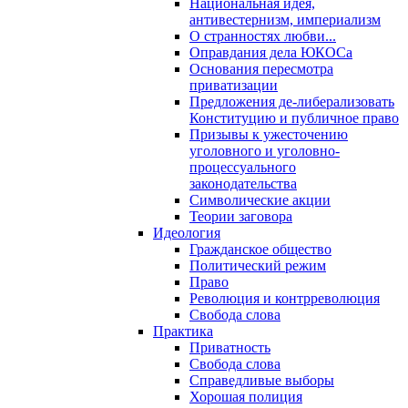
Национальная идея,
антивестернизм, империализм
О странностях любви...
Оправдания дела ЮКОСа
Основания пересмотра
приватизации
Предложения де-либерализовать
Конституцию и публичное право
Призывы к ужесточению
уголовного и уголовно-
процессуального
законодательства
Символические акции
Теории заговора
Идеология
Гражданское общество
Политический режим
Право
Революция и контрреволюция
Свобода слова
Практика
Приватность
Свобода слова
Справедливые выборы
Хорошая полиция