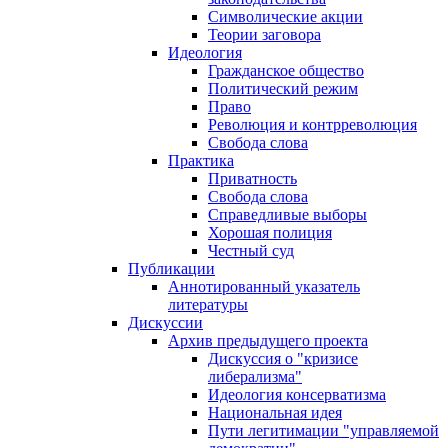
Символические акции
Теории заговора
Идеология
Гражданское общество
Политический режим
Право
Революция и контрреволюция
Свобода слова
Практика
Приватность
Свобода слова
Справедливые выборы
Хорошая полиция
Честный суд
Публикации
Аннотированный указатель
литературы
Дискуссии
Архив предыдущего проекта
Дискуссия о "кризисе
либерализма"
Идеология консерватизма
Национальная идея
Пути легитимации "управляемой