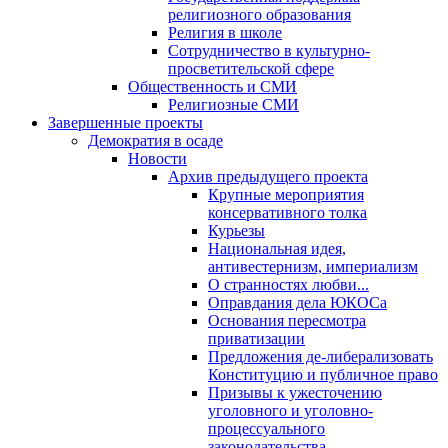
религиозного образования
Религия в школе
Сотрудничество в культурно-
просветительской сфере
Общественность и СМИ
Религиозные СМИ
Завершенные проекты
Демократия в осаде
Новости
Архив предыдущего проекта
Крупные мероприятия
консервативного толка
Курьезы
Национальная идея,
антивестернизм, империализм
О странностях любви...
Оправдания дела ЮКОСа
Основания пересмотра
приватизации
Предложения де-либерализовать
Конституцию и публичное право
Призывы к ужесточению
уголовного и уголовно-
процессуального
законодательства