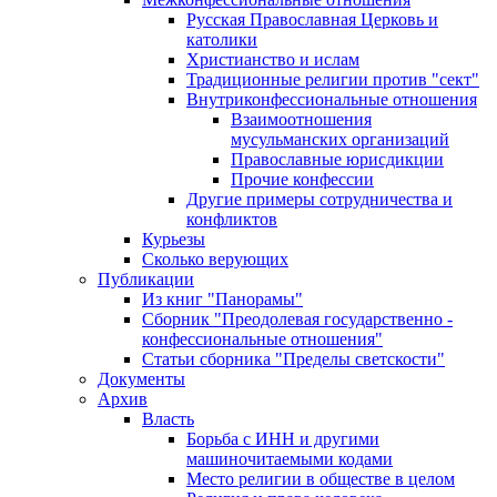
Русская Православная Церковь и
католики
Христианство и ислам
Традиционные религии против "сект"
Внутриконфессиональные отношения
Взаимоотношения
мусульманских организаций
Православные юрисдикции
Прочие конфессии
Другие примеры сотрудничества и
конфликтов
Курьезы
Сколько верующих
Публикации
Из книг "Панорамы"
Сборник "Преодолевая государственно -
конфессиональные отношения"
Статьи сборника "Пределы светскости"
Документы
Архив
Власть
Борьба с ИНН и другими
машиночитаемыми кодами
Место религии в обществе в целом