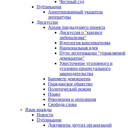
Честный суд
Публикации
Аннотированный указатель
литературы
Дискуссии
Архив предыдущего проекта
Дискуссия о "кризисе
либерализма"
Идеология консерватизма
Национальная идея
Пути легитимации "управляемой
демократии"
Ужесточение уголовного и
уголовно-процесуального
законодательства
Барометр демократии
Гражданское общество
Политический режим
Право
Революция и оппозиция
Свобода слова
Язык вражды
Новости
Публикации
Документы других организаций