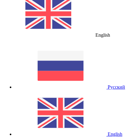
English
Русский
English