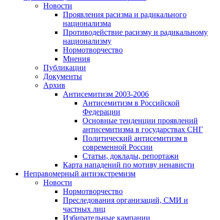
Новости
Проявления расизма и радикального
национализма
Противодействие расизму и радикальному
национализму
Нормотворчество
Мнения
Публикации
Документы
Архив
Антисемитизм 2003-2006
Антисемитизм в Российской
Федерации
Основные тенденции проявлений
антисемитизма в государствах СНГ
Политический антисемитизм в
современной России
Статьи, доклады, репортажи
Карта нападений по мотиву ненависти
Неправомерный антиэкстремизм
Новости
Нормотворчество
Преследования организаций, СМИ и
частных лиц
Избирательные кампании