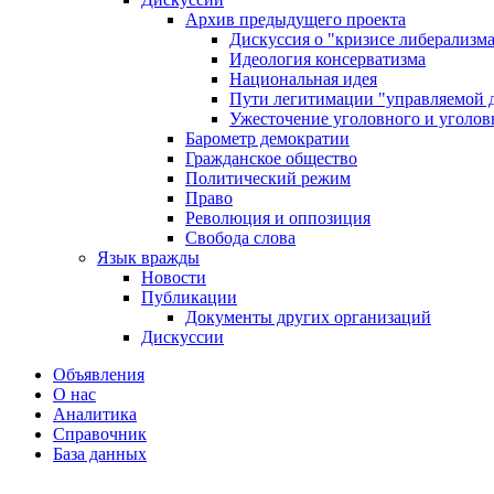
Архив предыдущего проекта
Дискуссия о "кризисе либерализм
Идеология консерватизма
Национальная идея
Пути легитимации "управляемой 
Ужесточение уголовного и уголов
Барометр демократии
Гражданское общество
Политический режим
Право
Революция и оппозиция
Свобода слова
Язык вражды
Новости
Публикации
Документы других организаций
Дискуссии
Объявления
О нас
Аналитика
Справочник
База данных