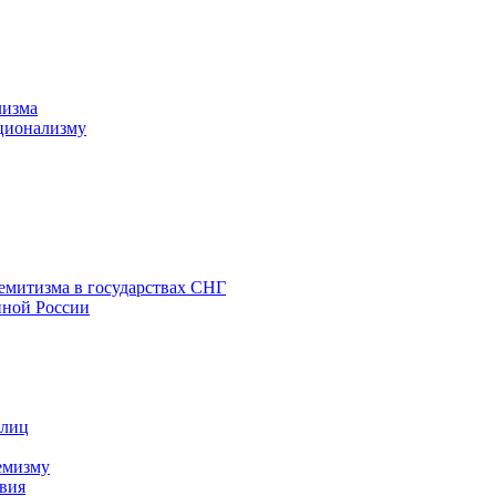
лизма
ционализму
емитизма в государствах СНГ
нной России
 лиц
емизму
вия