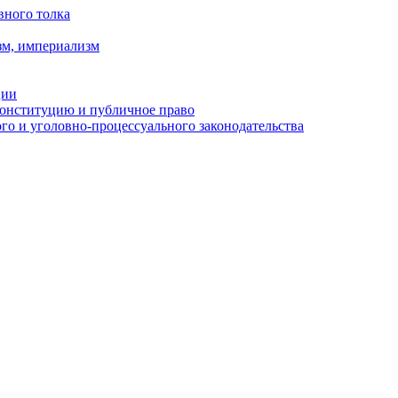
вного толка
зм, империализм
ции
Конституцию и публичное право
о и уголовно-процессуального законодательства