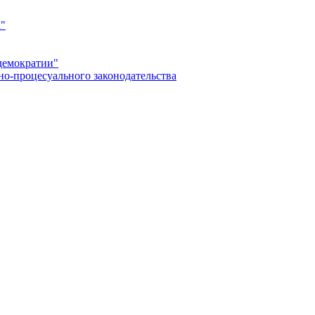
а"
демократии"
но-процесуального законодательства