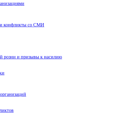
ганизациями
 и конфликты со СМИ
й розни и призывы к насилию
ки
организаций
ликтов