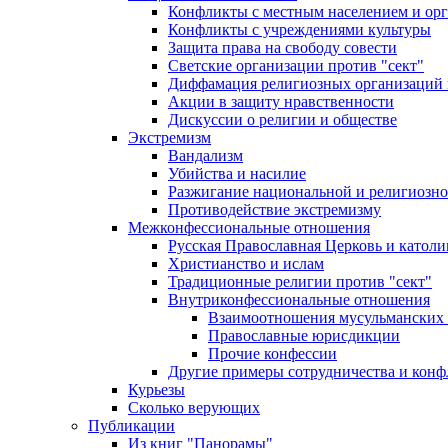
Конфликты с местным населением и ор
Конфликты с учреждениями культуры
Защита права на свободу совести
Светские организации против "сект"
Диффамация религиозных организаций
Акции в защиту нравственности
Дискуссии о религии и обществе
Экстремизм
Вандализм
Убийства и насилие
Разжигание национальной и религиозно
Противодействие экстремизму
Межконфессиональные отношения
Русская Православная Церковь и католи
Христианство и ислам
Традиционные религии против "сект"
Внутриконфессиональные отношения
Взаимоотношения мусульманских 
Православные юрисдикции
Прочие конфессии
Другие примеры сотрудничества и конф
Курьезы
Сколько верующих
Публикации
Из книг "Панорамы"