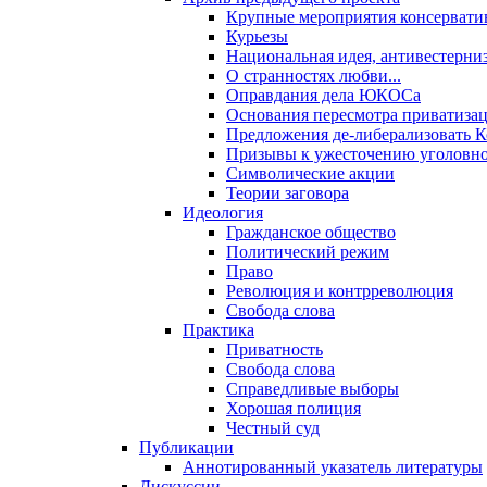
Крупные мероприятия консервати
Курьезы
Национальная идея, антивестерни
О странностях любви...
Оправдания дела ЮКОСа
Основания пересмотра приватиза
Предложения де-либерализовать 
Призывы к ужесточению уголовног
Символические акции
Теории заговора
Идеология
Гражданское общество
Политический режим
Право
Революция и контрреволюция
Свобода слова
Практика
Приватность
Свобода слова
Справедливые выборы
Хорошая полиция
Честный суд
Публикации
Аннотированный указатель литературы
Дискуссии