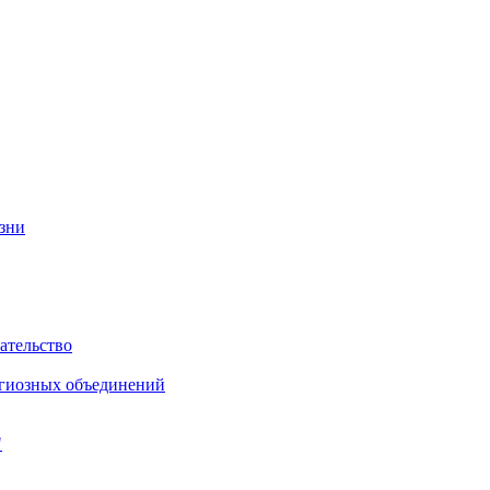
изни
ательство
игиозных объединений
"