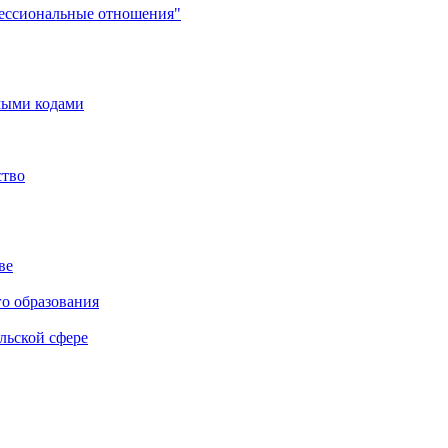
фессиональные отношения"
мыми кодами
ство
ве
го образования
льской сфере