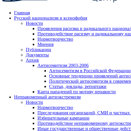
Главная
Русский национализм и ксенофобия
Новости
Проявления расизма и радикального национа
Противодействие расизму и радикальному на
Нормотворчество
Мнения
Публикации
Документы
Архив
Антисемитизм 2003-2006
Антисемитизм в Российской Федерации
Основные тенденции проявлений антис
Политический антисемитизм в совреме
Статьи, доклады, репортажи
Карта нападений по мотиву ненависти
Неправомерный антиэкстремизм
Новости
Нормотворчество
Преследования организаций, СМИ и частных
Избирательные кампании
Противодействие неправомерному антиэкстр
Иные государственные и общественные дейст