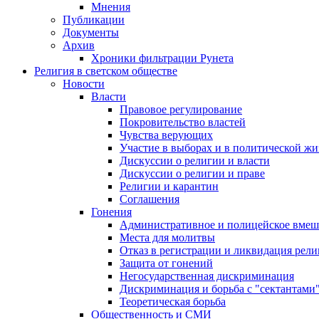
Мнения
Публикации
Документы
Архив
Хроники фильтрации Рунета
Религия в светском обществе
Новости
Власти
Правовое регулирование
Покровительство властей
Чувства верующих
Участие в выборах и в политической ж
Дискуссии о религии и власти
Дискуссии о религии и праве
Религии и карантин
Соглашения
Гонения
Административное и полицейское вмеш
Места для молитвы
Отказ в регистрации и ликвидация рел
Защита от гонений
Негосударственная дискриминация
Дискриминация и борьба с "сектантами
Теоретическая борьба
Общественность и СМИ