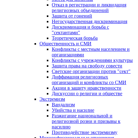
Отказ в регистрации и ликвидация
религиозных объединений
Защита от гонений
Негосударственная дискриминация
Дискриминация и борьба с
"сектантами"
Теоретическая борьба
Общественность и СМИ
Конфликты с местным населением и
организациями
Конфликты с учреждениями культуры
Защита права на свободу совести
Светские организации против "сект"
Диффамация религиозных
организаций и конфликты со СМИ
Акции в защиту нравственности
Дискуссии о религии и обществе
Экстремизм
Вандализм
Убийства и насилие
Разжигание национальной и
религиозной розни и призывы к
насилию
Противодействие экстремизму
Межконфессиональные отношения