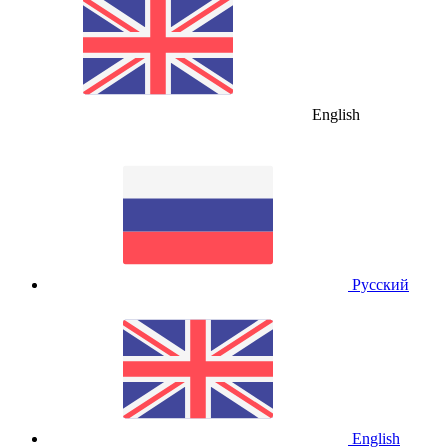
English
Русский
English