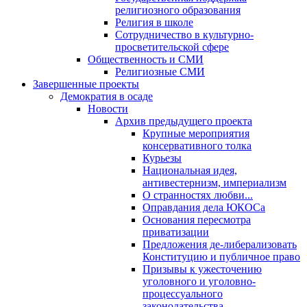
религиозного образования
Религия в школе
Сотрудничество в культурно-
просветительской сфере
Общественность и СМИ
Религиозные СМИ
Завершенные проекты
Демократия в осаде
Новости
Архив предыдущего проекта
Крупные мероприятия
консервативного толка
Курьезы
Национальная идея,
антивестернизм, империализм
О странностях любви...
Оправдания дела ЮКОСа
Основания пересмотра
приватизации
Предложения де-либерализовать
Конституцию и публичное право
Призывы к ужесточению
уголовного и уголовно-
процессуального
законодательства