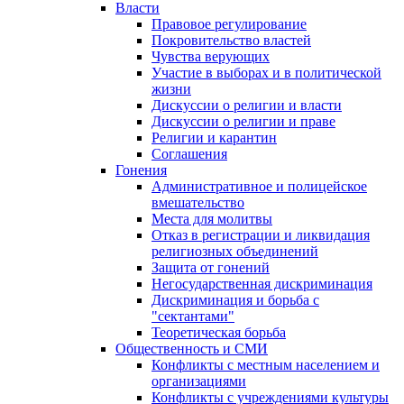
Власти
Правовое регулирование
Покровительство властей
Чувства верующих
Участие в выборах и в политической
жизни
Дискуссии о религии и власти
Дискуссии о религии и праве
Религии и карантин
Соглашения
Гонения
Административное и полицейское
вмешательство
Места для молитвы
Отказ в регистрации и ликвидация
религиозных объединений
Защита от гонений
Негосударственная дискриминация
Дискриминация и борьба с
"сектантами"
Теоретическая борьба
Общественность и СМИ
Конфликты с местным населением и
организациями
Конфликты с учреждениями культуры