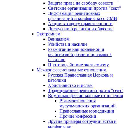
Защита права на свободу совести
Светские организации против "сект"
Диффамация религиозных
организаций и конфликты со СМИ
Акции в защиту нравственности
Дискуссии о религии и обществе
Экстремизм
Вандализм
Убийства и насилие
Разжигание национальной и
религиозной розни и призывы к
насилию
Противодействие экстремизму
Межконфессиональные отношения
Русская Православная Церковь и
католики
Христианство и ислам
Традиционные религии против "сект"
Внутриконфессиональные отношения
Взаимоотношения
мусульманских организаций
Православные юрисдикции
Прочие конфессии
Другие примеры сотрудничества и
конфликтов