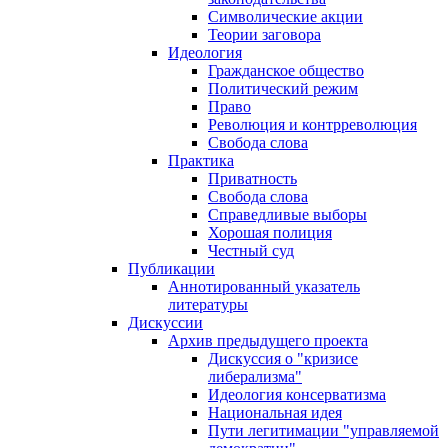
Символические акции
Теории заговора
Идеология
Гражданское общество
Политический режим
Право
Революция и контрреволюция
Свобода слова
Практика
Приватность
Свобода слова
Справедливые выборы
Хорошая полиция
Честный суд
Публикации
Аннотированный указатель
литературы
Дискуссии
Архив предыдущего проекта
Дискуссия о "кризисе
либерализма"
Идеология консерватизма
Национальная идея
Пути легитимации "управляемой