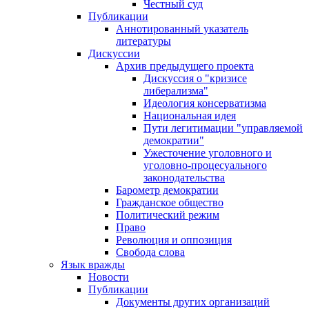
Честный суд
Публикации
Аннотированный указатель
литературы
Дискуссии
Архив предыдущего проекта
Дискуссия о "кризисе
либерализма"
Идеология консерватизма
Национальная идея
Пути легитимации "управляемой
демократии"
Ужесточение уголовного и
уголовно-процесуального
законодательства
Барометр демократии
Гражданское общество
Политический режим
Право
Революция и оппозиция
Свобода слова
Язык вражды
Новости
Публикации
Документы других организаций