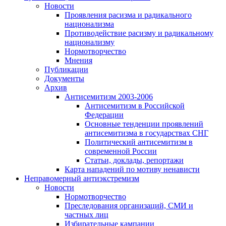
Новости
Проявления расизма и радикального
национализма
Противодействие расизму и радикальному
национализму
Нормотворчество
Мнения
Публикации
Документы
Архив
Антисемитизм 2003-2006
Антисемитизм в Российской
Федерации
Основные тенденции проявлений
антисемитизма в государствах СНГ
Политический антисемитизм в
современной России
Статьи, доклады, репортажи
Карта нападений по мотиву ненависти
Неправомерный антиэкстремизм
Новости
Нормотворчество
Преследования организаций, СМИ и
частных лиц
Избирательные кампании