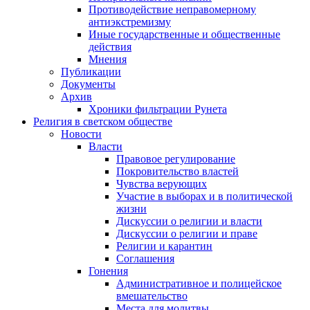
Противодействие неправомерному
антиэкстремизму
Иные государственные и общественные
действия
Мнения
Публикации
Документы
Архив
Хроники фильтрации Рунета
Религия в светском обществе
Новости
Власти
Правовое регулирование
Покровительство властей
Чувства верующих
Участие в выборах и в политической
жизни
Дискуссии о религии и власти
Дискуссии о религии и праве
Религии и карантин
Соглашения
Гонения
Административное и полицейское
вмешательство
Места для молитвы