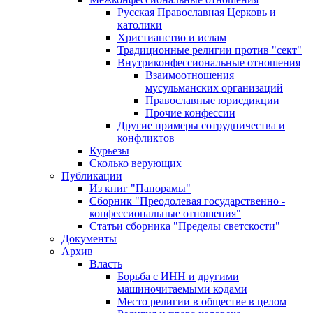
Русская Православная Церковь и
католики
Христианство и ислам
Традиционные религии против "сект"
Внутриконфессиональные отношения
Взаимоотношения
мусульманских организаций
Православные юрисдикции
Прочие конфессии
Другие примеры сотрудничества и
конфликтов
Курьезы
Сколько верующих
Публикации
Из книг "Панорамы"
Сборник "Преодолевая государственно -
конфессиональные отношения"
Статьи сборника "Пределы светскости"
Документы
Архив
Власть
Борьба с ИНН и другими
машиночитаемыми кодами
Место религии в обществе в целом