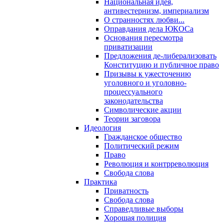
Национальная идея,
антивестернизм, империализм
О странностях любви...
Оправдания дела ЮКОСа
Основания пересмотра
приватизации
Предложения де-либерализовать
Конституцию и публичное право
Призывы к ужесточению
уголовного и уголовно-
процессуального
законодательства
Символические акции
Теории заговора
Идеология
Гражданское общество
Политический режим
Право
Революция и контрреволюция
Свобода слова
Практика
Приватность
Свобода слова
Справедливые выборы
Хорошая полиция