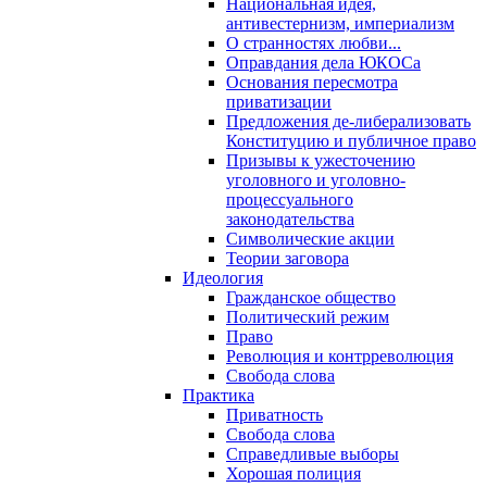
Национальная идея,
антивестернизм, империализм
О странностях любви...
Оправдания дела ЮКОСа
Основания пересмотра
приватизации
Предложения де-либерализовать
Конституцию и публичное право
Призывы к ужесточению
уголовного и уголовно-
процессуального
законодательства
Символические акции
Теории заговора
Идеология
Гражданское общество
Политический режим
Право
Революция и контрреволюция
Свобода слова
Практика
Приватность
Свобода слова
Справедливые выборы
Хорошая полиция