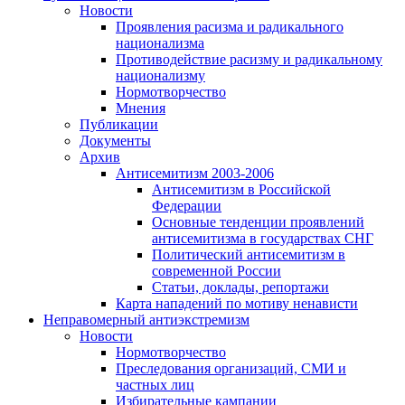
Новости
Проявления расизма и радикального
национализма
Противодействие расизму и радикальному
национализму
Нормотворчество
Мнения
Публикации
Документы
Архив
Антисемитизм 2003-2006
Антисемитизм в Российской
Федерации
Основные тенденции проявлений
антисемитизма в государствах СНГ
Политический антисемитизм в
современной России
Статьи, доклады, репортажи
Карта нападений по мотиву ненависти
Неправомерный антиэкстремизм
Новости
Нормотворчество
Преследования организаций, СМИ и
частных лиц
Избирательные кампании