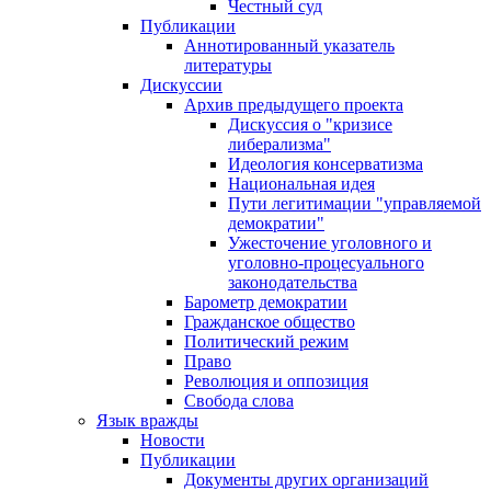
Честный суд
Публикации
Аннотированный указатель
литературы
Дискуссии
Архив предыдущего проекта
Дискуссия о "кризисе
либерализма"
Идеология консерватизма
Национальная идея
Пути легитимации "управляемой
демократии"
Ужесточение уголовного и
уголовно-процесуального
законодательства
Барометр демократии
Гражданское общество
Политический режим
Право
Революция и оппозиция
Свобода слова
Язык вражды
Новости
Публикации
Документы других организаций