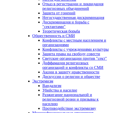
Отказ в регистрации и ликвидация
религиозных объединений
Защита от гонений
Негосударственная дискриминация
Дискриминация и борьба с
"сектантами"
Теоретическая борьба
Общественность и СМИ
Конфликты с местным населением и
организациями
Конфликты с учреждениями культуры
Защита права на свободу совести
Светские организации против "сект"
Диффамация религиозных
организаций и конфликты со СМИ
Акции в защиту нравственности
Дискуссии о религии и обществе
Экстремизм
Вандализм
Убийства и насилие
Разжигание национальной и
религиозной розни и призывы к
насилию
Противодействие экстремизму
Межконфессиональные отношения