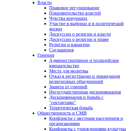
Власти
Правовое регулирование
Покровительство властей
Чувства верующих
Участие в выборах и в политической
жизни
Дискуссии о религии и власти
Дискуссии о религии и праве
Религии и карантин
Соглашения
Гонения
Административное и полицейское
вмешательство
Места для молитвы
Отказ в регистрации и ликвидация
религиозных объединений
Защита от гонений
Негосударственная дискриминация
Дискриминация и борьба с
"сектантами"
Теоретическая борьба
Общественность и СМИ
Конфликты с местным населением и
организациями
Конфликты с учреждениями культуры