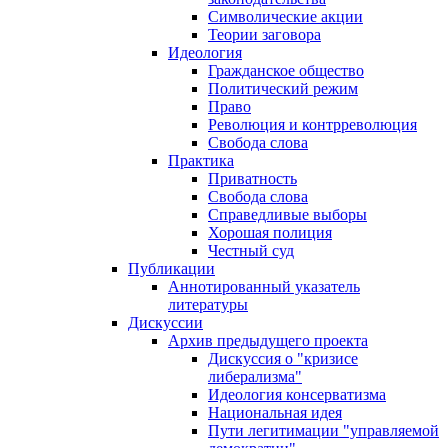
Символические акции
Теории заговора
Идеология
Гражданское общество
Политический режим
Право
Революция и контрреволюция
Свобода слова
Практика
Приватность
Свобода слова
Справедливые выборы
Хорошая полиция
Честный суд
Публикации
Аннотированный указатель
литературы
Дискуссии
Архив предыдущего проекта
Дискуссия о "кризисе
либерализма"
Идеология консерватизма
Национальная идея
Пути легитимации "управляемой