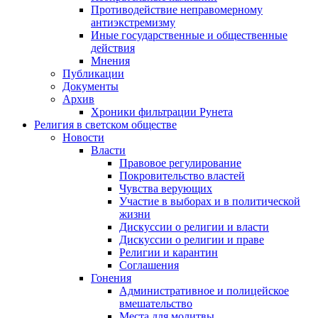
Противодействие неправомерному
антиэкстремизму
Иные государственные и общественные
действия
Мнения
Публикации
Документы
Архив
Хроники фильтрации Рунета
Религия в светском обществе
Новости
Власти
Правовое регулирование
Покровительство властей
Чувства верующих
Участие в выборах и в политической
жизни
Дискуссии о религии и власти
Дискуссии о религии и праве
Религии и карантин
Соглашения
Гонения
Административное и полицейское
вмешательство
Места для молитвы