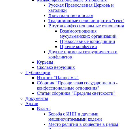
Русская Православная Церковь и
католики
Христианство и ислам
Традиционные религии против "сект"
Внутриконфессиональные отношения
Взаимоотношения
мусульманских организаций
Православные юрисдикции
Прочие конфессии
Другие примеры сотрудничества и
конфликтов
Курьезы
Сколько верующих
Публикации
Из книг "Панорамы"
Сборник "Преодолевая государственно -
конфессиональные отношения"
Статьи сборника "Пределы светскости"
Документы
Архив
Власть
Борьба с ИНН и другими
машиночитаемыми кодами
Место религии в обществе в целом