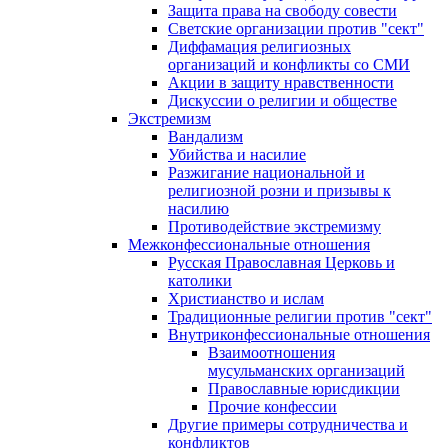
Защита права на свободу совести
Светские организации против "сект"
Диффамация религиозных
организаций и конфликты со СМИ
Акции в защиту нравственности
Дискуссии о религии и обществе
Экстремизм
Вандализм
Убийства и насилие
Разжигание национальной и
религиозной розни и призывы к
насилию
Противодействие экстремизму
Межконфессиональные отношения
Русская Православная Церковь и
католики
Христианство и ислам
Традиционные религии против "сект"
Внутриконфессиональные отношения
Взаимоотношения
мусульманских организаций
Православные юрисдикции
Прочие конфессии
Другие примеры сотрудничества и
конфликтов