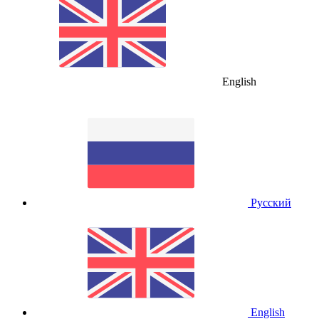
English
Русский
English