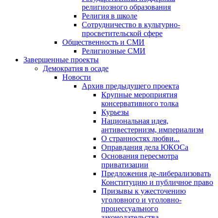
религиозного образования
Религия в школе
Сотрудничество в культурно-
просветительской сфере
Общественность и СМИ
Религиозные СМИ
Завершенные проекты
Демократия в осаде
Новости
Архив предыдущего проекта
Крупные мероприятия
консервативного толка
Курьезы
Национальная идея,
антивестернизм, империализм
О странностях любви...
Оправдания дела ЮКОСа
Основания пересмотра
приватизации
Предложения де-либерализовать
Конституцию и публичное право
Призывы к ужесточению
уголовного и уголовно-
процессуального
законодательства