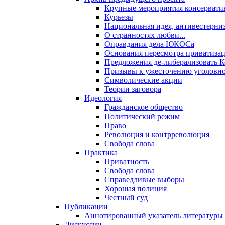
Крупные мероприятия консервати
Курьезы
Национальная идея, антивестерни
О странностях любви...
Оправдания дела ЮКОСа
Основания пересмотра приватиза
Предложения де-либерализовать 
Призывы к ужесточению уголовног
Символические акции
Теории заговора
Идеология
Гражданское общество
Политический режим
Право
Революция и контрреволюция
Свобода слова
Практика
Приватность
Свобода слова
Справедливые выборы
Хорошая полиция
Честный суд
Публикации
Аннотированный указатель литературы
Дискуссии