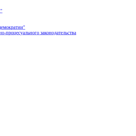
а"
демократии"
но-процесуального законодательства