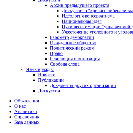
Архив предыдущего проекта
Дискуссия о "кризисе либерализм
Идеология консерватизма
Национальная идея
Пути легитимации "управляемой 
Ужесточение уголовного и уголов
Барометр демократии
Гражданское общество
Политический режим
Право
Революция и оппозиция
Свобода слова
Язык вражды
Новости
Публикации
Документы других организаций
Дискуссии
Объявления
О нас
Аналитика
Справочник
База данных