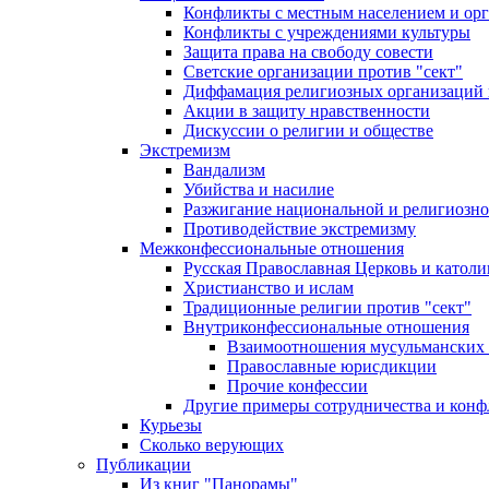
Конфликты с местным населением и ор
Конфликты с учреждениями культуры
Защита права на свободу совести
Светские организации против "сект"
Диффамация религиозных организаций
Акции в защиту нравственности
Дискуссии о религии и обществе
Экстремизм
Вандализм
Убийства и насилие
Разжигание национальной и религиозно
Противодействие экстремизму
Межконфессиональные отношения
Русская Православная Церковь и католи
Христианство и ислам
Традиционные религии против "сект"
Внутриконфессиональные отношения
Взаимоотношения мусульманских 
Православные юрисдикции
Прочие конфессии
Другие примеры сотрудничества и конф
Курьезы
Сколько верующих
Публикации
Из книг "Панорамы"