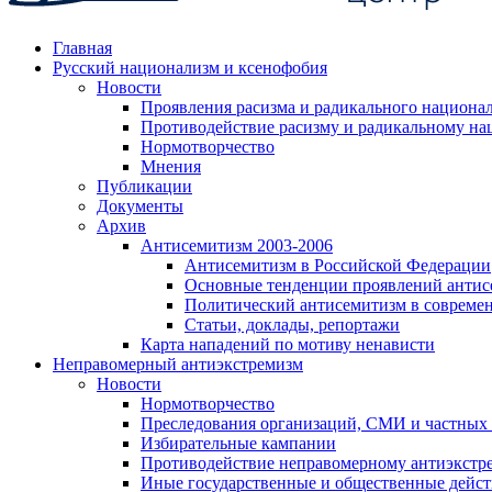
Главная
Русский национализм и ксенофобия
Новости
Проявления расизма и радикального национа
Противодействие расизму и радикальному на
Нормотворчество
Мнения
Публикации
Документы
Архив
Антисемитизм 2003-2006
Антисемитизм в Российской Федерации
Основные тенденции проявлений антис
Политический антисемитизм в совреме
Статьи, доклады, репортажи
Карта нападений по мотиву ненависти
Неправомерный антиэкстремизм
Новости
Нормотворчество
Преследования организаций, СМИ и частных
Избирательные кампании
Противодействие неправомерному антиэкстр
Иные государственные и общественные дейст