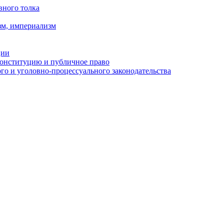
вного толка
зм, империализм
ции
Конституцию и публичное право
о и уголовно-процессуального законодательства