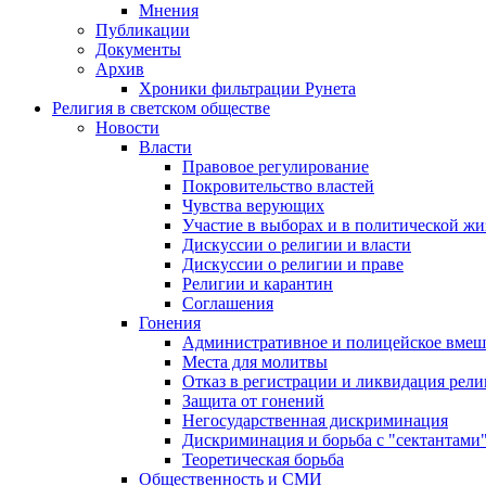
Мнения
Публикации
Документы
Архив
Хроники фильтрации Рунета
Религия в светском обществе
Новости
Власти
Правовое регулирование
Покровительство властей
Чувства верующих
Участие в выборах и в политической ж
Дискуссии о религии и власти
Дискуссии о религии и праве
Религии и карантин
Соглашения
Гонения
Административное и полицейское вмеш
Места для молитвы
Отказ в регистрации и ликвидация рел
Защита от гонений
Негосударственная дискриминация
Дискриминация и борьба с "сектантами
Теоретическая борьба
Общественность и СМИ