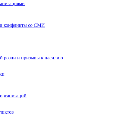
ганизациями
 и конфликты со СМИ
й розни и призывы к насилию
ки
организаций
ликтов