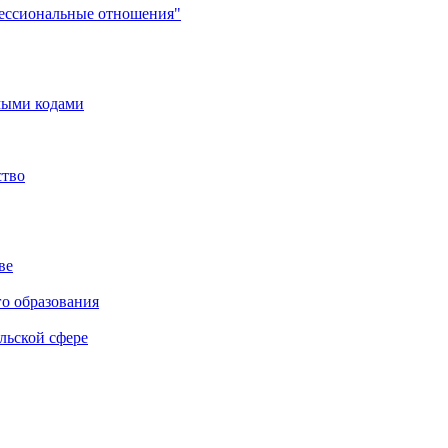
фессиональные отношения"
мыми кодами
ство
ве
го образования
льской сфере