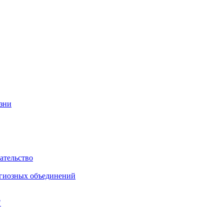
изни
ательство
игиозных объединений
"