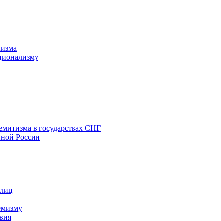
лизма
ционализму
емитизма в государствах СНГ
нной России
 лиц
емизму
вия