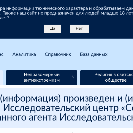
бора информации технического характера и обрабатываем д
. Также наш сайт не предназначен для людей младше 18 лет
 лет?
Да
Нет
ас
Аналитика
Справочник
База данных
Неправомерный
Религия в светск
антиэкстремизм
обществе
(информация) произведен и (и
 Исследовательский центр «Со
нного агента Исследовательск