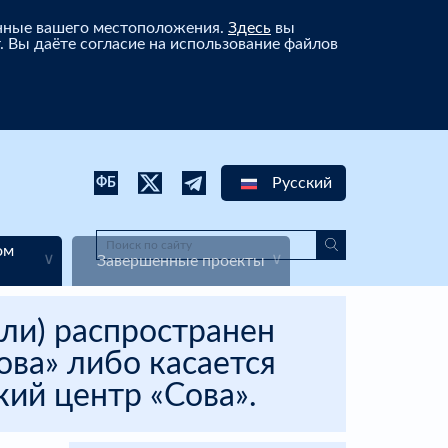
анные вашего местоположения.
Здесь
вы
. Вы даёте согласие на использование файлов
Русский
ФБ
ом
Завершенные проекты
ли) распространен
ва» либо касается
ий центр «Сова».