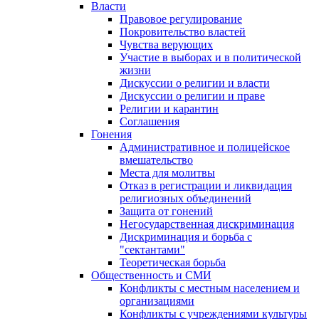
Власти
Правовое регулирование
Покровительство властей
Чувства верующих
Участие в выборах и в политической
жизни
Дискуссии о религии и власти
Дискуссии о религии и праве
Религии и карантин
Соглашения
Гонения
Административное и полицейское
вмешательство
Места для молитвы
Отказ в регистрации и ликвидация
религиозных объединений
Защита от гонений
Негосударственная дискриминация
Дискриминация и борьба с
"сектантами"
Теоретическая борьба
Общественность и СМИ
Конфликты с местным населением и
организациями
Конфликты с учреждениями культуры