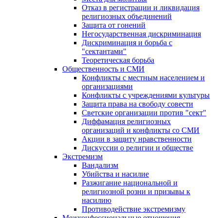
Отказ в регистрации и ликвидация
религиозных объединений
Защита от гонений
Негосударственная дискриминация
Дискриминация и борьба с
"сектантами"
Теоретическая борьба
Общественность и СМИ
Конфликты с местным населением и
организациями
Конфликты с учреждениями культуры
Защита права на свободу совести
Светские организации против "сект"
Диффамация религиозных
организаций и конфликты со СМИ
Акции в защиту нравственности
Дискуссии о религии и обществе
Экстремизм
Вандализм
Убийства и насилие
Разжигание национальной и
религиозной розни и призывы к
насилию
Противодействие экстремизму
Межконфессиональные отношения