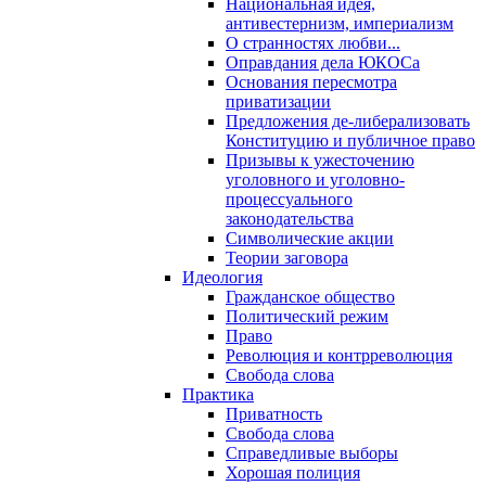
Национальная идея,
антивестернизм, империализм
О странностях любви...
Оправдания дела ЮКОСа
Основания пересмотра
приватизации
Предложения де-либерализовать
Конституцию и публичное право
Призывы к ужесточению
уголовного и уголовно-
процессуального
законодательства
Символические акции
Теории заговора
Идеология
Гражданское общество
Политический режим
Право
Революция и контрреволюция
Свобода слова
Практика
Приватность
Свобода слова
Справедливые выборы
Хорошая полиция