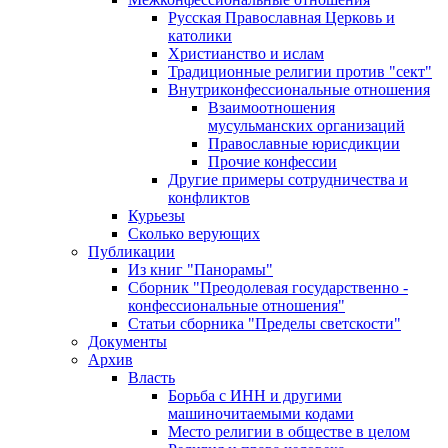
Русская Православная Церковь и
католики
Христианство и ислам
Традиционные религии против "сект"
Внутриконфессиональные отношения
Взаимоотношения
мусульманских организаций
Православные юрисдикции
Прочие конфессии
Другие примеры сотрудничества и
конфликтов
Курьезы
Сколько верующих
Публикации
Из книг "Панорамы"
Сборник "Преодолевая государственно -
конфессиональные отношения"
Статьи сборника "Пределы светскости"
Документы
Архив
Власть
Борьба с ИНН и другими
машиночитаемыми кодами
Место религии в обществе в целом