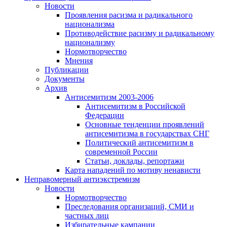
Новости
Проявления расизма и радикального
национализма
Противодействие расизму и радикальному
национализму
Нормотворчество
Мнения
Публикации
Документы
Архив
Антисемитизм 2003-2006
Антисемитизм в Российской
Федерации
Основные тенденции проявлений
антисемитизма в государствах СНГ
Политический антисемитизм в
современной России
Статьи, доклады, репортажи
Карта нападений по мотиву ненависти
Неправомерный антиэкстремизм
Новости
Нормотворчество
Преследования организаций, СМИ и
частных лиц
Избирательные кампании