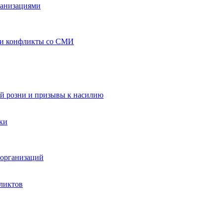
ганизациями
 и конфликты со СМИ
й розни и призывы к насилию
ки
организаций
ликтов