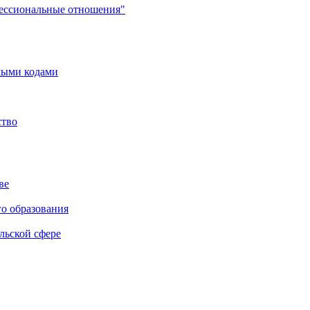
фессиональные отношения"
мыми кодами
ство
ве
го образования
льской сфере