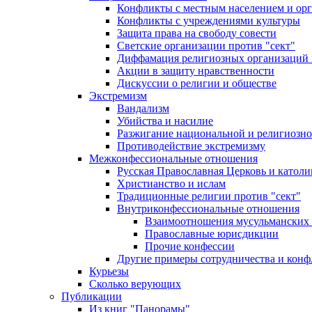
Конфликты с местным населением и ор
Конфликты с учреждениями культуры
Защита права на свободу совести
Светские организации против "сект"
Диффамация религиозных организаций
Акции в защиту нравственности
Дискуссии о религии и обществе
Экстремизм
Вандализм
Убийства и насилие
Разжигание национальной и религиозно
Противодействие экстремизму
Межконфессиональные отношения
Русская Православная Церковь и католи
Христианство и ислам
Традиционные религии против "сект"
Внутриконфессиональные отношения
Взаимоотношения мусульманских 
Православные юрисдикции
Прочие конфессии
Другие примеры сотрудничества и конф
Курьезы
Сколько верующих
Публикации
Из книг "Панорамы"