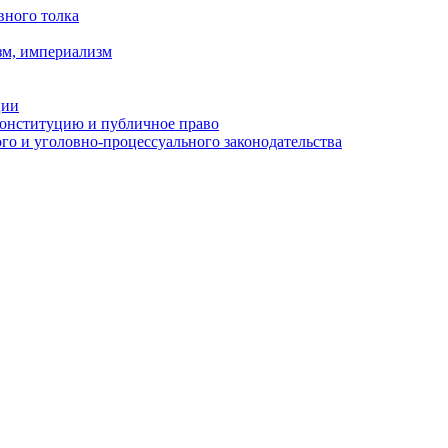
вного толка
зм, империализм
ции
Конституцию и публичное право
о и уголовно-процессуального законодательства