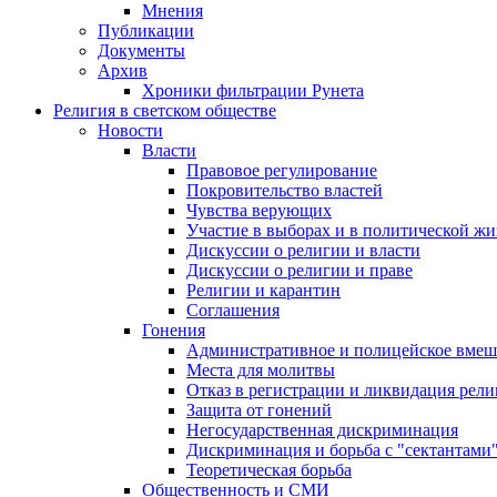
Мнения
Публикации
Документы
Архив
Хроники фильтрации Рунета
Религия в светском обществе
Новости
Власти
Правовое регулирование
Покровительство властей
Чувства верующих
Участие в выборах и в политической ж
Дискуссии о религии и власти
Дискуссии о религии и праве
Религии и карантин
Соглашения
Гонения
Административное и полицейское вмеш
Места для молитвы
Отказ в регистрации и ликвидация рел
Защита от гонений
Негосударственная дискриминация
Дискриминация и борьба с "сектантами
Теоретическая борьба
Общественность и СМИ