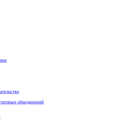
изни
ательство
игиозных объединений
"