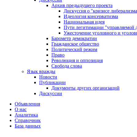
Архив предыдущего проекта
Дискуссия о "кризисе либерализм
Идеология консерватизма
Национальная идея
Пути легитимации "управляемой 
Ужесточение уголовного и уголов
Барометр демократии
Гражданское общество
Политический режим
Право
Революция и оппозиция
Свобода слова
Язык вражды
Новости
Публикации
Документы других организаций
Дискуссии
Объявления
О нас
Аналитика
Справочник
База данных