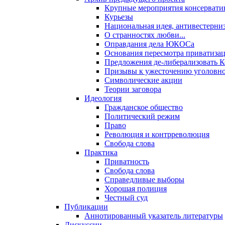
Крупные мероприятия консервати
Курьезы
Национальная идея, антивестерни
О странностях любви...
Оправдания дела ЮКОСа
Основания пересмотра приватиза
Предложения де-либерализовать 
Призывы к ужесточению уголовног
Символические акции
Теории заговора
Идеология
Гражданское общество
Политический режим
Право
Революция и контрреволюция
Свобода слова
Практика
Приватность
Свобода слова
Справедливые выборы
Хорошая полиция
Честный суд
Публикации
Аннотированный указатель литературы
Дискуссии