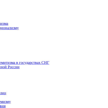
лизма
ционализму
емитизма в государствах СНГ
нной России
 лиц
емизму
вия