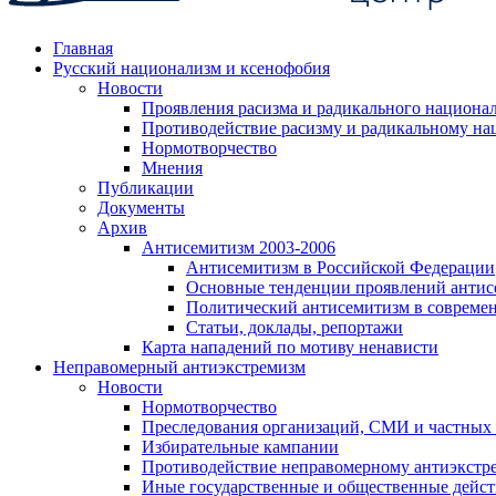
Главная
Русский национализм и ксенофобия
Новости
Проявления расизма и радикального национа
Противодействие расизму и радикальному на
Нормотворчество
Мнения
Публикации
Документы
Архив
Антисемитизм 2003-2006
Антисемитизм в Российской Федерации
Основные тенденции проявлений антис
Политический антисемитизм в совреме
Статьи, доклады, репортажи
Карта нападений по мотиву ненависти
Неправомерный антиэкстремизм
Новости
Нормотворчество
Преследования организаций, СМИ и частных
Избирательные кампании
Противодействие неправомерному антиэкстр
Иные государственные и общественные дейст