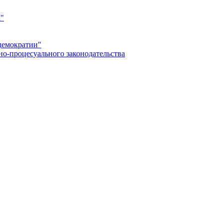
а"
демократии"
но-процесуального законодательства